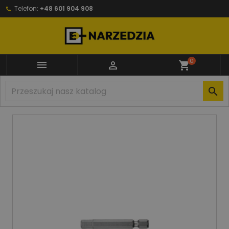
Telefon:
+48 601 904 908
0


shopping_cart
