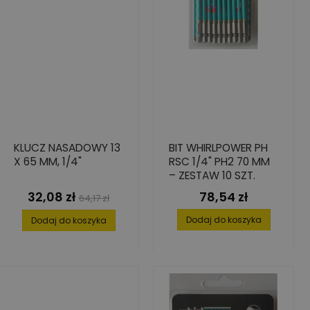
KLUCZ NASADOWY 13
BIT WHIRLPOWER PH
X 65 MM, 1/4"
RSC 1/4" PH2 70 MM
– ZESTAW 10 SZT.
32,08 zł
78,54 zł
Cena
Cena
Cena
64,17 zł
podstawowa
Dodaj do koszyka
Dodaj do koszyka