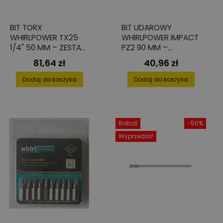
BIT TORX
BIT UDAROWY
WHIRLPOWER TX25
WHIRLPOWER IMPACT
1/4" 50 MM – ZESTAW
PZ2 90 MM –
15 SZTUK ZE STALI S2
WYTRZYMAŁOŚĆ I
81,64 zł
40,96 zł
Cena
Cena
PRECYZJA – 2 SZT.
Dodaj do koszyka
Dodaj do koszyka
Rabat
-50%
Wyprzedaż!