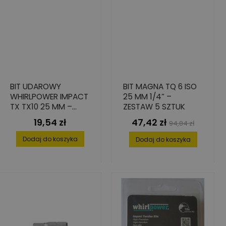
BIT UDAROWY
BIT MAGNA TQ 6 ISO
WHIRLPOWER IMPACT
25 MM 1/4” –
TX TX10 25 MM –
ZESTAW 5 SZTUK
STAL S2, 4 SZT.
19,54 zł
47,42 zł
Cena
Cena
Cena
94,84 zł
podstawowa
Dodaj do koszyka
Dodaj do koszyka