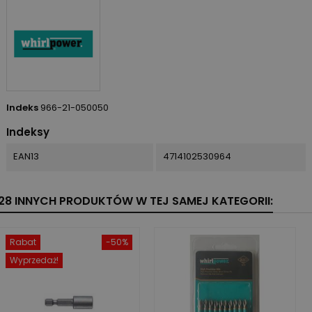
Indeks
966-21-050050
Indeksy
EAN13
4714102530964
28 INNYCH PRODUKTÓW W TEJ SAMEJ KATEGORII:
Rabat
-50%
Wyprzedaż!