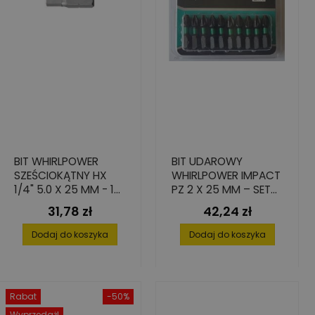
BIT WHIRLPOWER
BIT UDAROWY
SZEŚCIOKĄTNY HX
WHIRLPOWER IMPACT
1/4" 5.0 X 25 MM - 10
PZ 2 X 25 MM – SET
SZT. WYSOKA
10 SZTUK
31,78 zł
42,24 zł
Cena
Cena
TWARDOŚĆ
Dodaj do koszyka
Dodaj do koszyka
Rabat
-50%
Wyprzedaż!