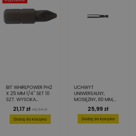
BIT WHIRLPOWER PH2
UCHWYT
X 25 MM 1/4'' SET 10
UNIWERSALNY,
SZT. WYSOKA
MOSIĘŻNY, 60 MM,
TWARDOŚĆ I
1/4"
21,17 zł
25,99 zł
Cena
Cena
Cena
42,34 zł
PRECYZJA
podstawowa
Dodaj do koszyka
Dodaj do koszyka