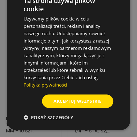
Ta strona używa plików
cookie
Używamy plików cookie w celu
personalizacji treści, reklam i analizy
naszego ruchu. Udostępniamy również
informacje o tym, jak korzystasz z naszej
witryny, naszym partnerom reklamowym
i analitycznym, którzy mogą łączyć je z
innymi informacjami, które im
przekazałeś lub które zebrali w wyniku
korzystania przez Ciebie z ich usług.
Polityka prywatności
AKCEPTUJ WSZYSTKIE
POKAŻ SZCZEGÓŁY
BIT WHIRLPOWER 3V
BITY WHIRLPOWER
TRI-WING 1/4" 2 X 25
TORX TX20X25 MM
MM – 10 SZT.
1/4'' – STAL S2,
WYSOKA PRECYZJA,