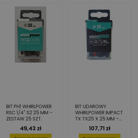
BIT PH1 WHIRLPOWER
BIT UDAROWY
RSC 1/4" S2 25 MM –
WHIRLPOWER IMPACT
ZESTAW 25 SZT.
TX TX25 X 25 MM –
25 SZT.
49,43 zł
107,71 zł
Cena
Cena