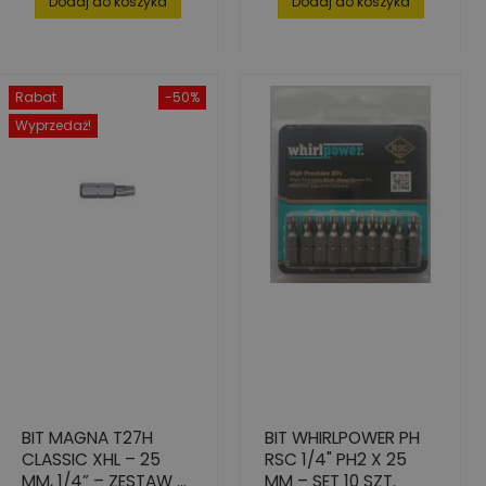
Dodaj do koszyka
Dodaj do koszyka
Rabat
-50%
Wyprzedaż!
BIT MAGNA T27H
BIT WHIRLPOWER PH
CLASSIC XHL – 25
RSC 1/4" PH2 X 25
MM, 1/4” – ZESTAW 5
MM – SET 10 SZT.