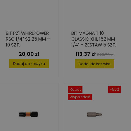
BIT PZ1 WHIRLPOWER
BIT MAGNA T 10
RSC 1/4" S2 25 MM –
CLASSIC XHL 152 MM
10 SZT.
1/4" – ZESTAW 5 SZT.
20,00 zł
113,37 zł
Cena
Cena
Cena
226,74 zł
podstawowa
Dodaj do koszyka
Dodaj do koszyka
Rabat
-50%
Wyprzedaż!