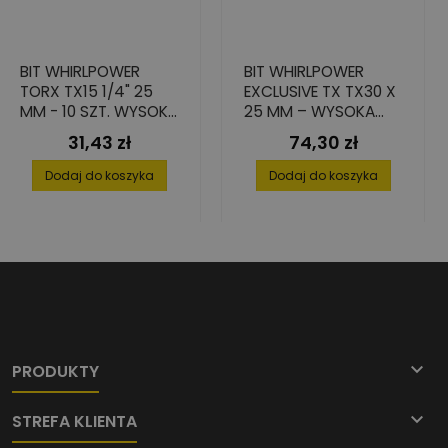
BIT WHIRLPOWER
BIT WHIRLPOWER
TORX TX15 1/4" 25
EXCLUSIVE TX TX30 X
MM - 10 SZT. WYSOKA
25 MM – WYSOKA
PRECYZJA I
TWARDOŚĆ, ZESTAW
31,43 zł
74,30 zł
Cena
Cena
TWARDOŚĆ
10 SZT.
Dodaj do koszyka
Dodaj do koszyka

PRODUKTY

STREFA KLIENTA