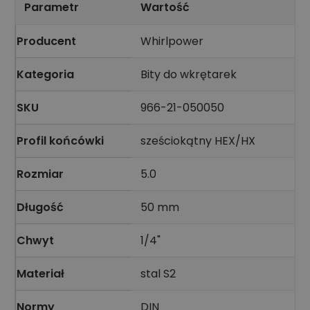
Parametr
Wartość
Producent
Whirlpower
Kategoria
Bity do wkrętarek
SKU
966-21-050050
Profil końcówki
sześciokątny HEX/HX
Rozmiar
5.0
Długość
50 mm
Chwyt
1/4"
Materiał
stal S2
Normy
DIN