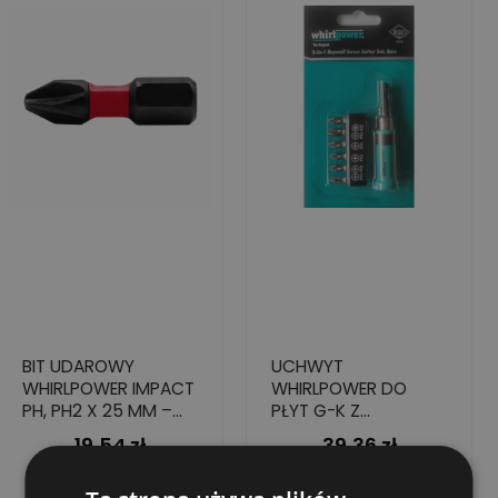
BIT UDAROWY
UCHWYT
WHIRLPOWER IMPACT
WHIRLPOWER DO
PH, PH2 X 25 MM –
PŁYT G-K Z
WYTRZYMAŁOŚĆ 7X
PODWÓJNYM
19,54 zł
39,36 zł
Cena
Cena
DŁUŻSZA, 4 SZT.
MAGNESEM 2 W 1, (7
SZT.)
Dodaj do koszyka
Dodaj do koszyka