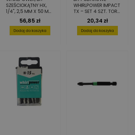
SZEŚCIOKĄTNY HX,
WHIRLPOWER IMPACT
1/4", 2,5 MM X 50 MM
TX – SET 4 SZT. TORX
- 10 SZT.
TX40, 25 MM
56,85 zł
20,34 zł
Cena
Cena
Dodaj do koszyka
Dodaj do koszyka