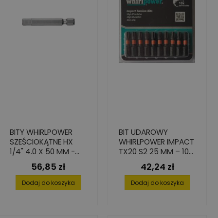
BITY WHIRLPOWER
BIT UDAROWY
SZEŚCIOKĄTNE HX
WHIRLPOWER IMPACT
1/4" 4.0 X 50 MM -
TX20 S2 25 MM – 10
ZESTAW 10 SZT.
SZT.
56,85 zł
42,24 zł
Cena
Cena
Dodaj do koszyka
Dodaj do koszyka