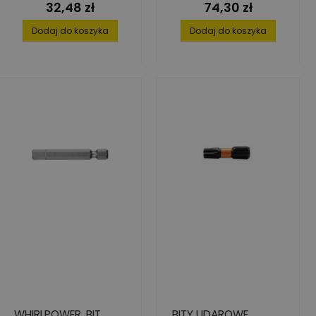
32,48 zł
74,30 zł
Cena
Cena
20 SZT.
Dodaj do koszyka
Dodaj do koszyka
WHIRLPOWER, BIT
BITY UDAROWE