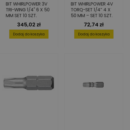
BIT WHIRLPOWER 3V
BIT WHIRLPOWER 4V
TRI-WING 1/4" 6 X 50
TORQ-SET 1/4” 4 X
MM SET 10 SZT.
50 MM – SET 10 SZT.
345,02 zł
72,74 zł
Cena
Cena
Dodaj do koszyka
Dodaj do koszyka