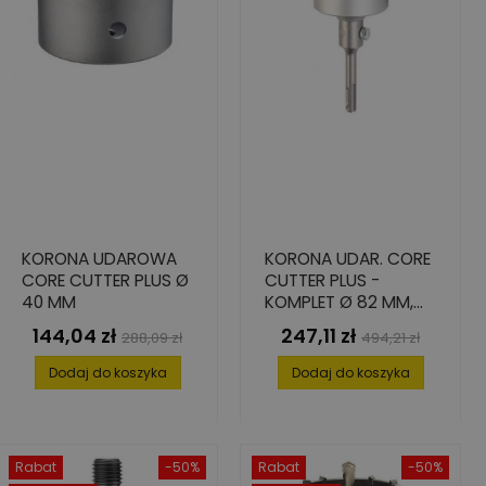
KORONA UDAROWA
KORONA UDAR. CORE
CORE CUTTER PLUS Ø
CUTTER PLUS -
40 MM
KOMPLET Ø 82 MM,
SDS-PLUS
144,04 zł
247,11 zł
Cena
Cena
Cena
Cena
288,09 zł
494,21 zł
podstawowa
podstawowa
Dodaj do koszyka
Dodaj do koszyka
Rabat
-50%
Rabat
-50%