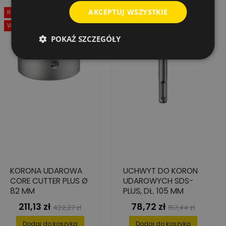
AKCEPTUJ WSZYSTKIE
Rabat
-50%
Rabat
-50%
Wyprzedaż!
Wyprzedaż!
POKAŻ SZCZEGÓŁY
KORONA UDAROWA
UCHWYT DO KORON
CORE CUTTER PLUS Ø
UDAROWYCH SDS-
82 MM
PLUS, DŁ. 105 MM
211,13 zł
78,72 zł
Cena
Cena
Cena
Cena
422,27 zł
157,44 zł
podstawowa
podstawowa
Dodaj do koszyka
Dodaj do koszyka