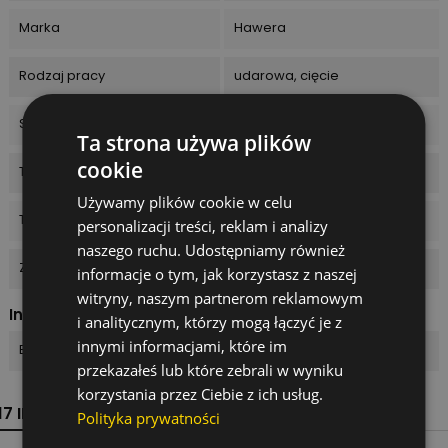
Marka
Hawera
Rodzaj pracy
udarowa, cięcie
Seria / model
Core Cutter Max
Ta strona używa plików
cookie
Typ mocowania
Gwint
Używamy plików cookie w celu
Typ produktu
Korona / wiertło koronowe
personalizacji treści, reklam i analizy
naszego ruchu. Udostępniamy również
Zestaw
Nie
informacje o tym, jak korzystasz z naszej
witryny, naszym partnerom reklamowym
Indeksy
i analitycznym, którzy mogą łączyć je z
innymi informacjami, które im
EAN13
4014468033384
przekazałeś lub które zebrali w wyniku
korzystania przez Ciebie z ich usług.
17 INNYCH PRODUKTÓW W TEJ SAMEJ KATEGORII:
Polityka prywatności