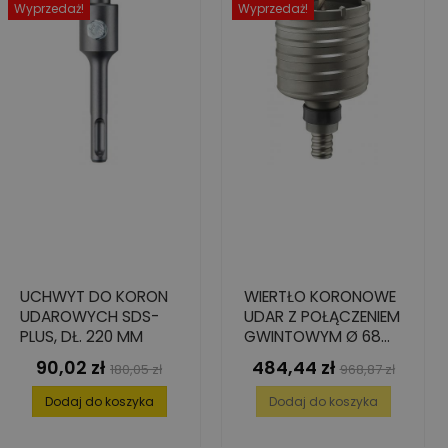
Wyprzedaż!
Wyprzedaż!
UCHWYT DO KORON
WIERTŁO KORONOWE
UDAROWYCH SDS-
UDAR Z POŁĄCZENIEM
PLUS, DŁ. 220 MM
GWINTOWYM Ø 68
MM
90,02 zł
484,44 zł
Cena
Cena
Cena
Cena
180,05 zł
968,87 zł
podstawowa
podstawowa
Dodaj do koszyka
Dodaj do koszyka