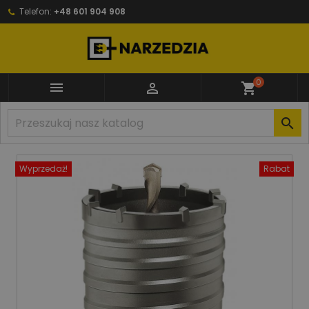
Telefon:
+48 601 904 908
0


shopping_cart

Wyprzedaż!
Rabat