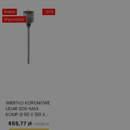
Rabat
-50%
Wyprzedaż!
WIERTŁO KORONOWE
UDAR SDS-MAX
KOMP Ø 90 X 160 X
290 MM
655,77 zł
Cena
Cena
1 311,55 zł