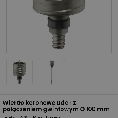
Wiertło koronowe udar z
połączeniem gwintowym Ø 100 mm
Indeks
145576
Marka
Hawera