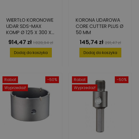
WIERTŁO KORONOWE
KORONA UDAROWA
UDAR SDS-MAX
CORE CUTTER PLUS Ø
KOMP Ø 125 X 300 X
50 MM
430 MM
914,47 zł
145,74 zł
Cena
Cena
Cena
Cena
1 828,94 zł
291,47 zł
podstawowa
podstawowa
Dodaj do koszyka
Dodaj do koszyka
Rabat
-50%
Rabat
-50%
Wyprzedaż!
Wyprzedaż!