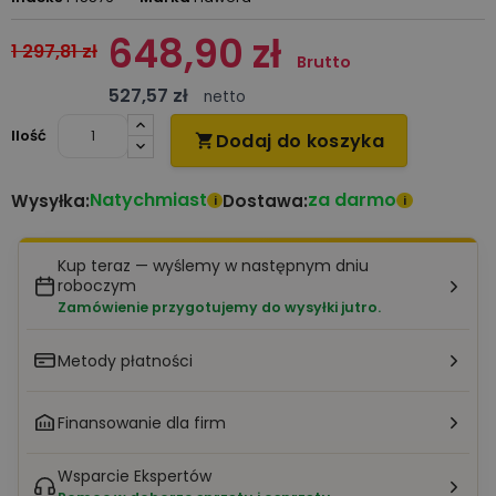
648,90 zł
1 297,81 zł
Brutto
527,57 zł
netto
Ilość
Dodaj do koszyka

Natychmiast
za darmo
Wysyłka:
Dostawa:
i
i
Kup teraz — wyślemy w następnym dniu
roboczym
Zamówienie przygotujemy do wysyłki jutro.
Metody płatności
Finansowanie dla firm
Wsparcie Ekspertów