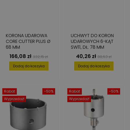
KORONA UDAROWA
UCHWYT DO KORON
CORE CUTTER PLUS Ø
UDAROWYCH 6-KĄT
68 MM
SW11, DŁ. 78 MM
166,08 zł
40,26 zł
Cena
Cena
Cena
Cena
332,15 zł
80,53 zł
podstawowa
podstawowa
Dodaj do koszyka
Dodaj do koszyka
Rabat
-50%
Rabat
-50%
Wyprzedaż!
Wyprzedaż!