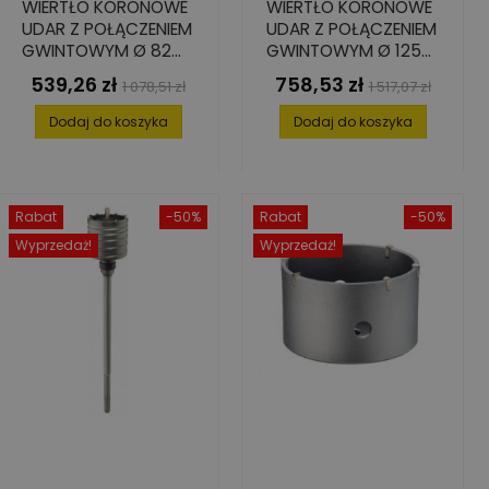
WIERTŁO KORONOWE
WIERTŁO KORONOWE
UDAR Z POŁĄCZENIEM
UDAR Z POŁĄCZENIEM
GWINTOWYM Ø 82
GWINTOWYM Ø 125
MM
MM
539,26 zł
758,53 zł
Cena
Cena
Cena
Cena
1 078,51 zł
1 517,07 zł
podstawowa
podstawowa
Dodaj do koszyka
Dodaj do koszyka
Rabat
-50%
Rabat
-50%
Wyprzedaż!
Wyprzedaż!