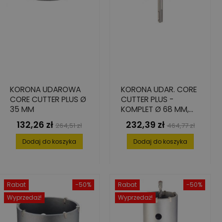
KORONA UDAROWA
KORONA UDAR. CORE
CORE CUTTER PLUS Ø
CUTTER PLUS -
35 MM
KOMPLET Ø 68 MM,
SDS-PLUS
132,26 zł
232,39 zł
Cena
Cena
Cena
Cena
264,51 zł
464,77 zł
podstawowa
podstawowa
Dodaj do koszyka
Dodaj do koszyka
Rabat
-50%
Rabat
-50%
Wyprzedaż!
Wyprzedaż!