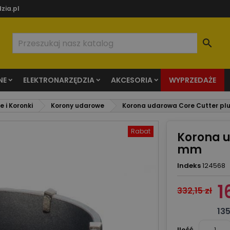
zia.pl

NE
ELEKTRONARZĘDZIA
AKCESORIA
WYPRZEDAŻE
 i Koronki
Korony udarowe
Korona udarowa Core Cutter pl
Rabat
Korona u
mm
Indeks
124568
1
332,15 zł
135
Ilość