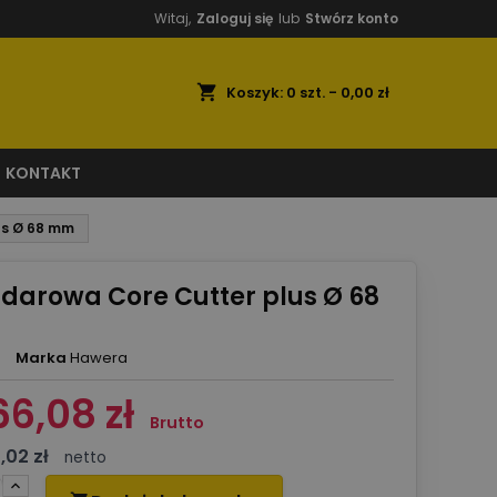
Witaj,
Zaloguj się
lub
Stwórz konto
shopping_cart
Koszyk:
0
szt. - 0,00 zł
KONTAKT
us Ø 68 mm
darowa Core Cutter plus Ø 68
Marka
Hawera
66,08 zł
Brutto
,02 zł
netto