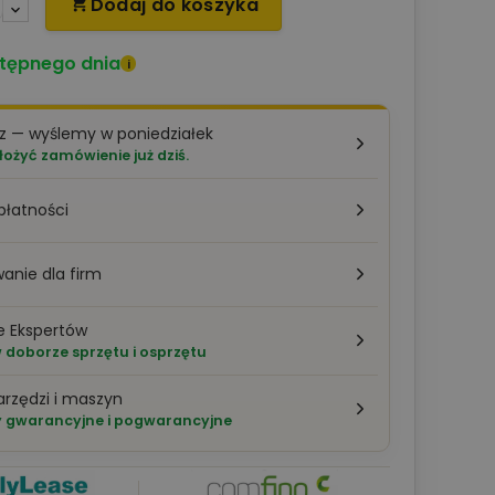
Dodaj do koszyka

tępnego dnia
i
z — wyślemy w poniedziałek
łożyć zamówienie już dziś.
płatności
anie dla firm
e Ekspertów
doborze sprzętu i osprzętu
arzędzi i maszyn
 gwarancyjne i pogwarancyjne