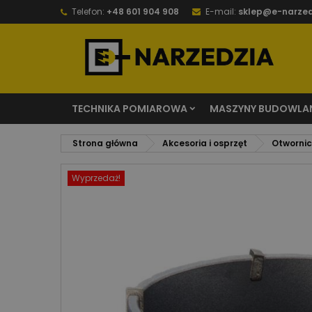
Telefon:
+48 601 904 908
E-mail:
sklep@e-narzed
TECHNIKA POMIAROWA
MASZYNY BUDOWLA
Strona główna
Akcesoria i osprzęt
Otwornice
Wyprzedaż!