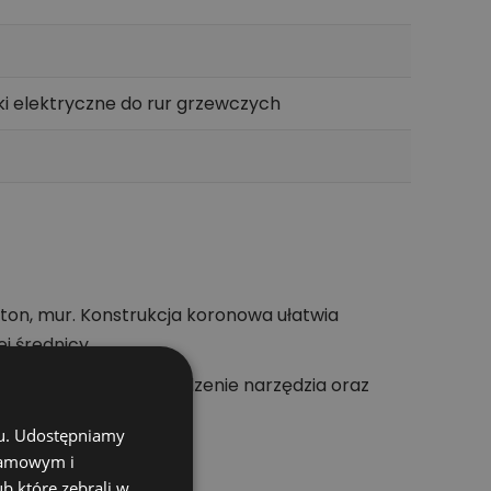
zki elektryczne do rur grzewczych
on, mur. Konstrukcja koronowa ułatwia
j średnicy.
uktu. Stabilne prowadzenie narzędzia oraz
chu. Udostępniamy
klamowym i
ub które zebrali w