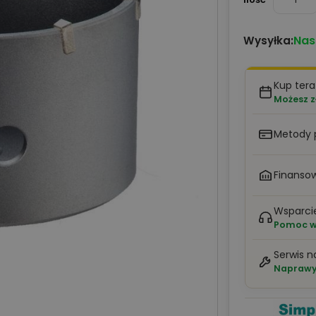
Nas
Wysyłka:
Kup tera
Możesz z
Metody 
Finansow
Wsparci
Pomoc w 
Serwis n
Naprawy