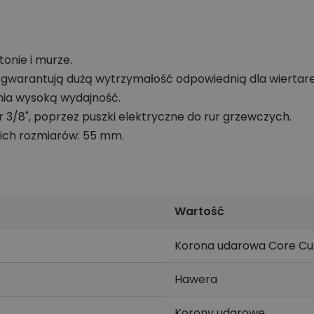
onie i murze.
o gwarantują dużą wytrzymałość odpowiednią dla wiertar
nia wysoką wydajność.
 3/8", poprzez puszki elektryczne do rur grzewczych.
ich rozmiarów: 55 mm.
Wartość
Korona udarowa Core Cu
Hawera
Korony udarowe