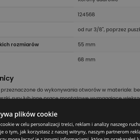
124568
od rur 3/8", poprzez pus
kich rozmiarów
55 mm
68 mm
nicy
 przeznaczone do wykonywania otworów w materiale: bet
puszki, rury lub inne prace montażowe wymagające większe
edni adapter i typ uchwytu zgodnie z parametrami prod
żywa plików cookie
pracy i trwałość osprzętu.
okie w celu personalizacji treści, reklam i analizy naszego ru
je o tym, jak korzystasz z naszej witryny, naszym partnerom re
rzy mogą łączyć je z innymi informacjami, które im przekazałeś l