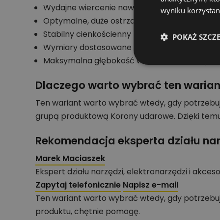
Wydajne wiercenie nawet w najtwardszym bet
wyniku korzystani
Optymalne, duże ostrza z węglika spiekaneg
Stabilny cienkościenny korpus koronki zapew
POKAŻ SZCZ
Wymiary dostosowane dla instalatorów: od rur
Maksymalna głębokość wiercenia dla wszystk
Dlaczego warto wybrać ten warian
Ten wariant warto wybrać wtedy, gdy potrzebu
grupą produktową Korony udarowe. Dzięki temu
Rekomendacja eksperta działu nar
Marek Maciaszek
Ekspert działu narzędzi, elektronarzędzi i akces
Zapytaj telefonicznie
Napisz e-mail
Ten wariant warto wybrać wtedy, gdy potrzebu
produktu, chętnie pomogę.