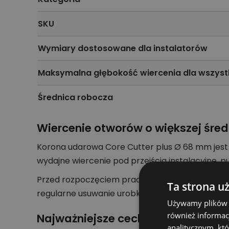
SKU
Wymiary dostosowane dla instalatorów
Maksymalna głębokość wiercenia dla wszyst
Średnica robocza
Wiercenie otworów o większej śred
Korona udarowa Core Cutter plus Ø 68 mm jest
wydajne wiercenie pod przejścia instalacyjne, 
Przed rozpoczęciem pracy należy dobrać odpowi
Ta strona u
regularne usuwanie urobku poprawiają komfort 
Używamy plików co
również informac
Najważniejsze cechy konstrukcji
analitycznym, któ