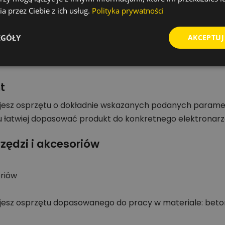
onie i murze.
a przez Ciebie z ich usług.
Polityka prywatności
o gwarantują dużą wytrzymałość odpowiednią dla wiertar
nia wysoką wydajność.
EGÓŁY
AKCEPTUJ
 3/8", poprzez puszki elektryczne do rur grzewczych.
ich rozmiarów: 55 mm.
t
jesz osprzętu o dokładnie wskazanych podanych parame
 łatwiej dopasować produkt do konkretnego elektronarz
zędzi i akcesoriów
oriów
jesz osprzętu dopasowanego do pracy w materiale: beton