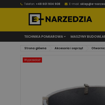
Telefon:
+48 601 904 908
E-mail:
sklep@e-narzed
TECHNIKA POMIAROWA
MASZYNY BUDOWLA
Strona główna
Akcesoria i osprzęt
Otwornice
Wyprzedaż!