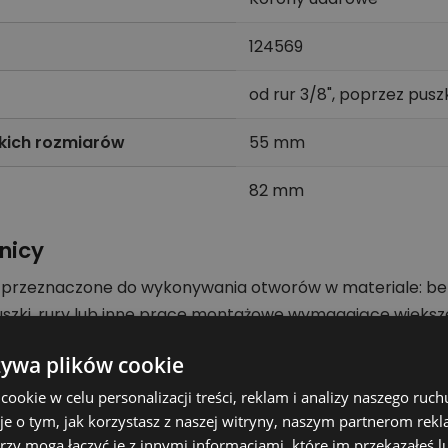
124569
od rur 3/8", poprzez pus
kich rozmiarów
55 mm
82 mm
nicy
 przeznaczone do wykonywania otworów w materiale: bet
puszki, rury lub inne prace montażowe wymagające większe
edni adapter i typ uchwytu zgodnie z parametrami prod
żywa plików cookie
pracy i trwałość osprzętu.
okie w celu personalizacji treści, reklam i analizy naszego ru
je o tym, jak korzystasz z naszej witryny, naszym partnerom re
rzy mogą łączyć je z innymi informacjami, które im przekazałeś l