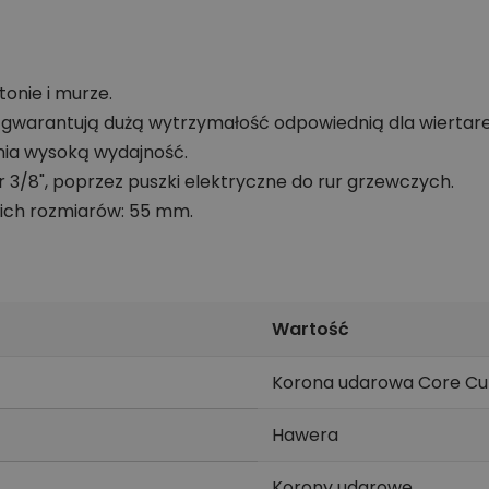
onie i murze.
o gwarantują dużą wytrzymałość odpowiednią dla wiertar
nia wysoką wydajność.
 3/8", poprzez puszki elektryczne do rur grzewczych.
ich rozmiarów: 55 mm.
Wartość
Korona udarowa Core Cu
Hawera
Korony udarowe