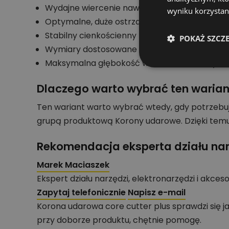
Wydajne wiercenie nawet w najtwardszym bet
wyniku korzystani
Optymalne, duże ostrza z węglika spiekaneg
Stabilny cienkościenny korpus koronki zapew
POKAŻ SZCZ
Wymiary dostosowane dla instalatorów: od rur
Maksymalna głębokość wiercenia dla wszystk
Dlaczego warto wybrać ten warian
Ten wariant warto wybrać wtedy, gdy potrzebu
grupą produktową Korony udarowe. Dzięki temu
Rekomendacja eksperta działu nar
Marek Maciaszek
Ekspert działu narzędzi, elektronarzędzi i akces
Zapytaj telefonicznie
Napisz e-mail
Korona udarowa core cutter plus sprawdzi się 
przy doborze produktu, chętnie pomogę.