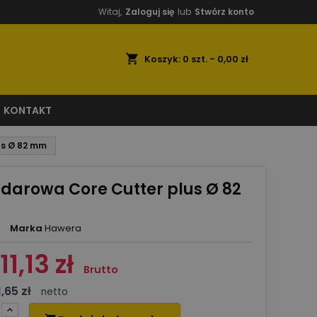
Witaj,
Zaloguj się
lub
Stwórz konto
shopping_cart
Koszyk:
0
szt. - 0,00 zł
KONTAKT
us Ø 82 mm
darowa Core Cutter plus Ø 82
Marka
Hawera
11,13 zł
Brutto
1,65 zł
netto