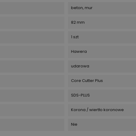
beton, mur
82 mm
1 szt
Hawera
udarowa
Core Cutter Plus
SDS-PLUS
Korona / wiertło koronowe
Nie