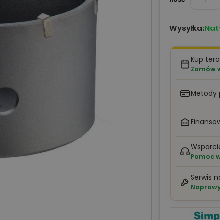
Nat
Wysyłka:
Kup tera
Zamów w 
Metody 
Finansow
Wsparci
Pomoc w 
Serwis n
Naprawy