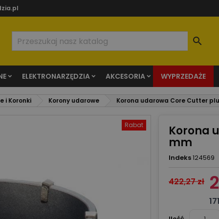
zia.pl

NE
ELEKTRONARZĘDZIA
AKCESORIA
WYPRZEDAŻE
 i Koronki
Korony udarowe
Korona udarowa Core Cutter pl
Rabat
Korona u
mm
Indeks
124569
2
422,27 zł
17
Ilość