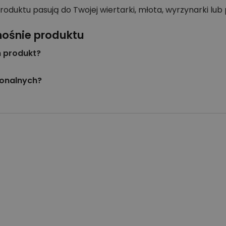
duktu pasują do Twojej wiertarki, młota, wyrzynarki lub p
nośnie produktu
n produkt?
jonalnych?