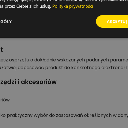
onie i murze.
a przez Ciebie z ich usług.
Polityka prywatności
o gwarantują dużą wytrzymałość odpowiednią dla wiertar
nia wysoką wydajność.
EGÓŁY
AKCEPTUJ
 3/8", poprzez puszki elektryczne do rur grzewczych.
ich rozmiarów: 55 mm.
t
jesz osprzętu o dokładnie wskazanych podanych parame
 łatwiej dopasować produkt do konkretnego elektronarz
zędzi i akcesoriów
oriów
jako praktyczny wybór do zastosowań określonych w dan