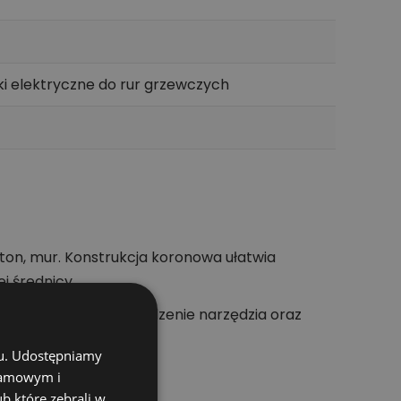
zki elektryczne do rur grzewczych
on, mur. Konstrukcja koronowa ułatwia
j średnicy.
uktu. Stabilne prowadzenie narzędzia oraz
chu. Udostępniamy
klamowym i
ub które zebrali w