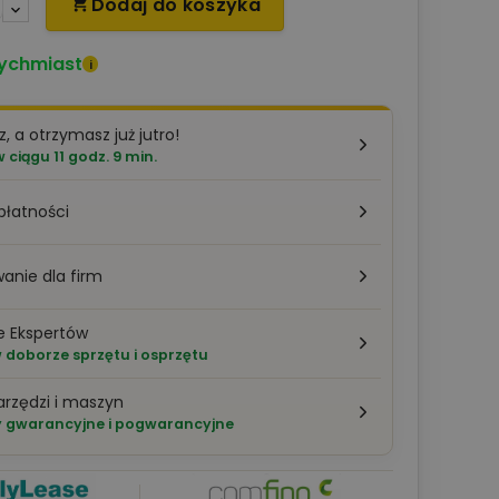
Dodaj do koszyka

ychmiast
i
z, a otrzymasz już jutro!
ciągu 11 godz. 9 min.
płatności
anie dla firm
e Ekspertów
doborze sprzętu i osprzętu
arzędzi i maszyn
 gwarancyjne i pogwarancyjne