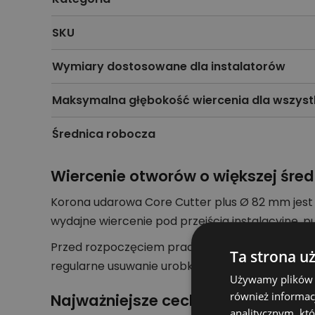
SKU
Wymiary dostosowane dla instalatorów
Maksymalna głębokość wiercenia dla wszyst
Średnica robocza
Wiercenie otworów o większej śred
Korona udarowa Core Cutter plus Ø 82 mm jest
wydajne wiercenie pod przejścia instalacyjne, 
Przed rozpoczęciem pracy należy dobrać odpowi
Ta strona u
regularne usuwanie urobku poprawiają komfort 
Używamy plików co
również informac
Najważniejsze cechy konstrukcji
analitycznym, któ