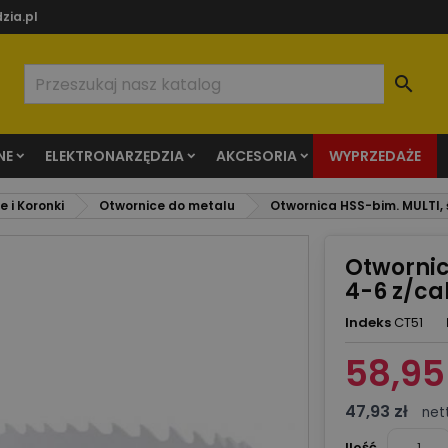
zia.pl

NE
ELEKTRONARZĘDZIA
AKCESORIA
WYPRZEDAŻE
 i Koronki
Otwornice do metalu
Otwornica HSS-bim. MULTI, ś
Otwornic
4-6 z/ca
Indeks
CT51
58,95 
47,93 zł
net
Ilość