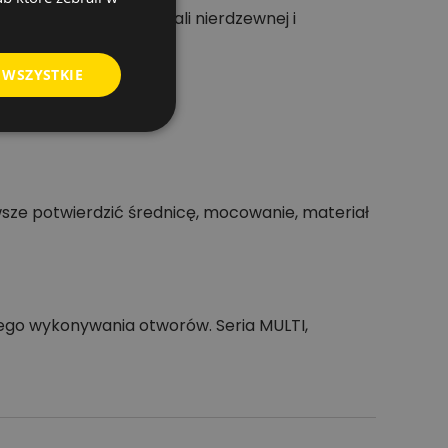
, szczególnie przy stali nierdzewnej i
 WSZYSTKIE
sze potwierdzić średnicę, mocowanie, materiał
wego wykonywania otworów. Seria MULTI,