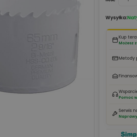
Nat
Wysyłka:
Kup tera
Możesz z
Metody 
Finansow
Wsparci
Pomoc w 
Serwis n
Naprawy