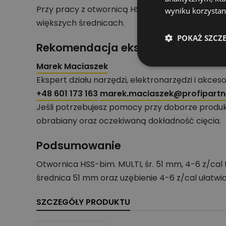
Przy pracy z otwornicą HSS-bimetaliczną stosuj 
wyniku korzystani
większych średnicach.
POKAŻ SZCZ
Rekomendacja eksperta działu nar
Marek Maciaszek
Ekspert działu narzędzi, elektronarzędzi i akces
+48 601 173 163
marek.maciaszek@profipartne
Jeśli potrzebujesz pomocy przy doborze produk
obrabiany oraz oczekiwaną dokładność cięcia.
Podsumowanie
Otwornica HSS-bim. MULTI, śr. 51 mm, 4-6 z/ca
średnica 51 mm oraz uzębienie 4-6 z/cal ułatwi
SZCZEGÓŁY PRODUKTU