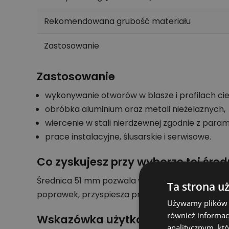
Rekomendowana grubość materiału
Zastosowanie
Zastosowanie
wykonywanie otworów w blasze i profilach ci
obróbka aluminium oraz metali nieżelaznych,
wiercenie w stali nierdzewnej zgodnie z para
prace instalacyjne, ślusarskie i serwisowe.
Co zyskujesz przy wyborze tej śred
Średnica 51 mm pozwala wykonać otwór o konkr
Ta strona u
poprawek, przyspiesza pracę i pomaga utrzym
Używamy plików co
również informac
Wskazówka użytkowa
analitycznym, któ