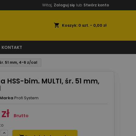
Witaj,
Zaloguj się
lub
Stwórz konto
shopping_cart
Koszyk:
0
szt. - 0,00 zł
KONTAKT
r. 51 mm, 4-6 z/cal
a HSS-bim. MULTI, śr. 51 mm,
l
Marka
Profi System
zł
Brutto
to