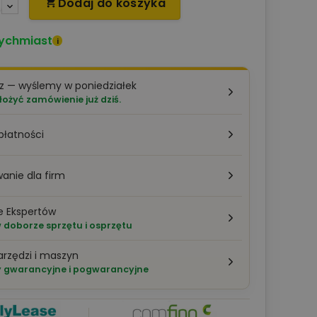
Dodaj do koszyka

ychmiast
i
z — wyślemy w poniedziałek
łożyć zamówienie już dziś.
płatności
anie dla firm
e Ekspertów
doborze sprzętu i osprzętu
arzędzi i maszyn
 gwarancyjne i pogwarancyjne