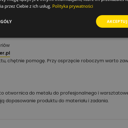
odpowiednie obroty, stabilne prowadzenie oraz chłodzenie
a przez Ciebie z ich usług.
Polityka prywatności
EGÓŁY
AKCEPTUJ
zędzi i akcesoriów
oriów
r.pl
tu, chętnie pomogę. Przy osprzęcie roboczym warto zaw
l to otwornica do metalu do profesjonalnego i warsztato
ają dopasowanie produktu do materiału i zadania.