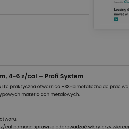
m, 4-6 z/cal – Profi System
al
to praktyczna otwornica HSS-bimetaliczna do prac wa
 typowych materiałach metalowych.
otworu.
 z/cal pomaga sprawnie odprowadzać wióry przy wiercen