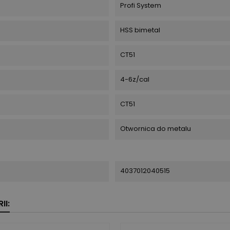
Profi System
HSS bimetal
CT51
4-6z/cal
CT51
Otwornica do metalu
4037012040515
II: