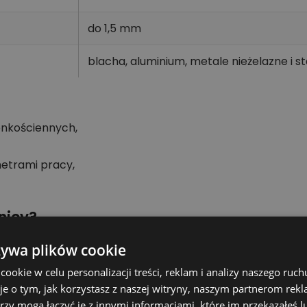
do 1,5 mm
blacha, aluminium, metale nieżelazne i s
enkościennych,
metrami pracy,
nicy?
etnym rozmiarze bez dodatkowego rozwiercania. Właściw
żywa plików cookie
ać estetyczny otwór w obrabianym materiale.
okie w celu personalizacji treści, reklam i analizy naszego ru
je o tym, jak korzystasz z naszej witryny, naszym partnerom re
rzy mogą łączyć je z innymi informacjami, które im przekazałeś l