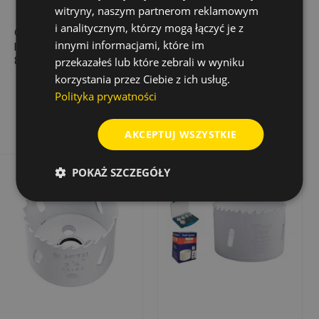
witryny, naszym partnerom reklamowym
i analitycznym, którzy mogą łączyć je z
OTWORNICA HSS-
OTWORNICA HSS-
innymi informacjami, które im
BIM. FINO, ŚR. 76 MM,
BIMETAL PROGRESSOR
8-12 Z/CAL
152 MM
przekazałeś lub które zebrali w wyniku
korzystania przez Ciebie z ich usług.
85,03 zł
208,70 zł
Cena
Cena
Cena
417,40 zł
Polityka prywatności
podstawowa
Dodaj do koszyka
Dodaj do koszyka
AKCEPTUJ WSZYSTKIE
POKAŻ SZCZEGÓŁY