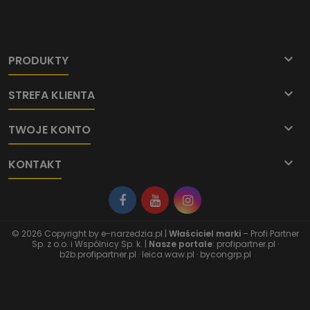

PRODUKTY

STREFA KLIENTA

TWOJE KONTO

KONTAKT
© 2026 Copyright by
e-narzedzia.pl
|
Właściciel marki
– Profi Partner
Sp. z o.o. i Wspólnicy Sp. k. |
Nasze portale
:
profipartner.pl
·
b2b.profipartner.pl
·
leica.waw.pl
·
bycongrp.pl