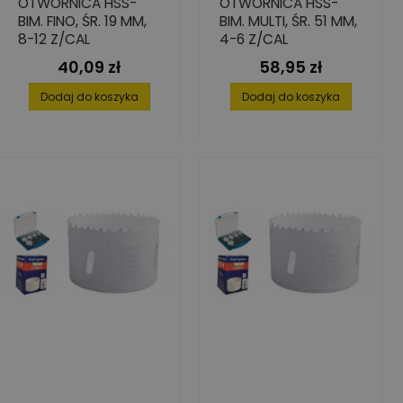
OTWORNICA HSS-
OTWORNICA HSS-
BIM. FINO, ŚR. 19 MM,
BIM. MULTI, ŚR. 51 MM,
8-12 Z/CAL
4-6 Z/CAL
40,09 zł
58,95 zł
Cena
Cena
Dodaj do koszyka
Dodaj do koszyka