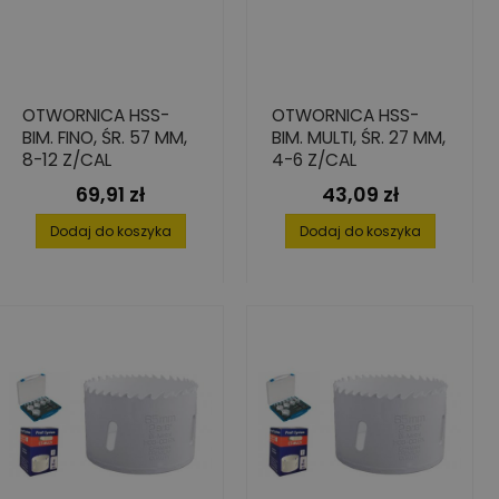
OTWORNICA HSS-
OTWORNICA HSS-
BIM. FINO, ŚR. 57 MM,
BIM. MULTI, ŚR. 27 MM,
8-12 Z/CAL
4-6 Z/CAL
69,91 zł
43,09 zł
Cena
Cena
Dodaj do koszyka
Dodaj do koszyka