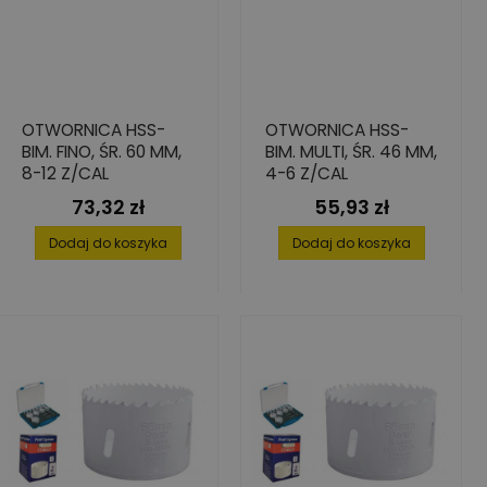
OTWORNICA HSS-
OTWORNICA HSS-
BIM. FINO, ŚR. 60 MM,
BIM. MULTI, ŚR. 46 MM,
8-12 Z/CAL
4-6 Z/CAL
73,32 zł
55,93 zł
Cena
Cena
Dodaj do koszyka
Dodaj do koszyka