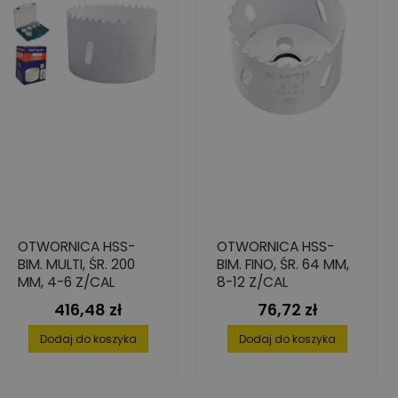
OTWORNICA HSS-
OTWORNICA HSS-
BIM. MULTI, ŚR. 200
BIM. FINO, ŚR. 64 MM,
MM, 4-6 Z/CAL
8-12 Z/CAL
416,48 zł
76,72 zł
Cena
Cena
Dodaj do koszyka
Dodaj do koszyka