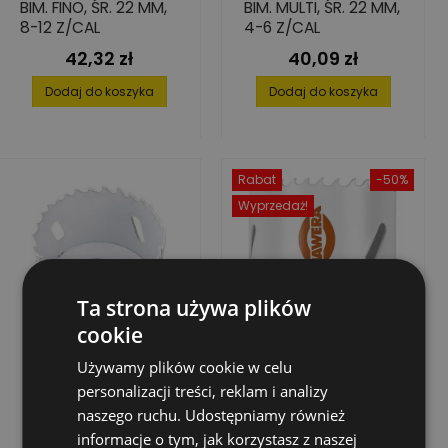
BIM. FINO, ŚR. 22 MM,
BIM. MULTI, ŚR. 22 MM,
8-12 Z/CAL
4-6 Z/CAL
42,32 zł
40,09 zł
Cena
Cena
Dodaj do koszyka
Dodaj do koszyka
Rabat
-50%
Wyprzedaż!
Ta strona używa plików
cookie
Używamy plików cookie w celu
personalizacji treści, reklam i analizy
naszego ruchu. Udostępniamy również
informacje o tym, jak korzystasz z naszej