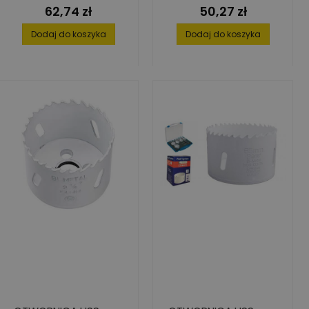
MM, 4-6 Z/CAL
62,74 zł
50,27 zł
Cena
Cena
Dodaj do koszyka
Dodaj do koszyka