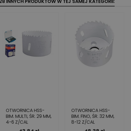
28 INNYCH PRODUKTÓW W TEJ SAMEJ KATEGORII:
OTWORNICA HSS-
OTWORNICA HSS-
BIM. MULTI, ŚR. 29 MM,
BIM. FINO, ŚR. 32 MM,
4-6 Z/CAL
8-12 Z/CAL
Cena
Cena