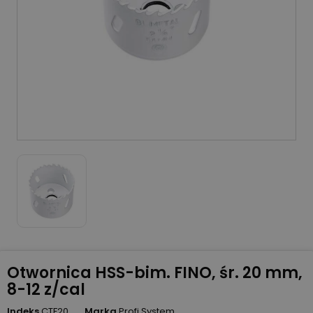
Otwornica HSS-bim. FINO, śr. 20 mm,
8-12 z/cal
Indeks
CTF20
Marka
Profi System