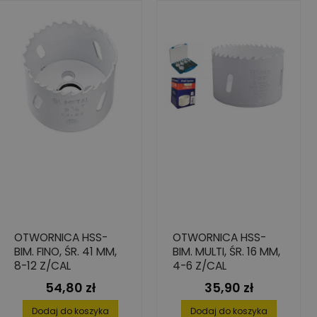
OTWORNICA HSS-
OTWORNICA HSS-
BIM. FINO, ŚR. 41 MM,
BIM. MULTI, ŚR. 16 MM,
8-12 Z/CAL
4-6 Z/CAL
54,80 zł
35,90 zł
Cena
Cena
Dodaj do koszyka
Dodaj do koszyka