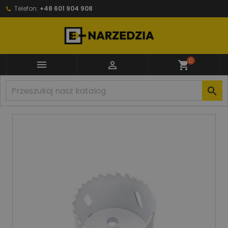
Telefon:
+48 601 904 908
0


shopping_cart
