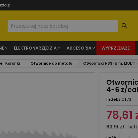
zia.pl

NE
ELEKTRONARZĘDZIA
AKCESORIA
WYPRZEDAŻE
 i Koronki
Otwornice do metalu
Otwornica HSS-bim. MULTI, 
Otwornic
4-6 z/ca
Indeks
CT73
78,61 
63,91 zł
nett
Ilość