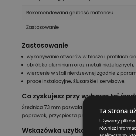
Rekomendowana grubość materiału
Zastosowanie
Zastosowanie
wykonywanie otworów w blasze i profilach ci
obróbka aluminium oraz metali nieżelaznych,
wiercenie w stali nierdzewnej zgodnie z para
prace instalacyjne, ślusarskie i serwisowe.
Co zyskujesz przy wyborze tej śred
Średnica 73 mm pozwala wykonać otwór o konkr
Ta strona u
poprawek, przyspiesza pracę i pomaga utrzym
Używamy plików co
również informac
Wskazówka użytkowa
analitycznym, któ