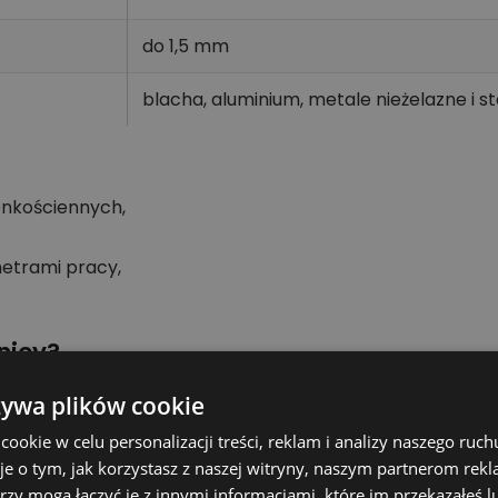
do 1,5 mm
blacha, aluminium, metale nieżelazne i s
enkościennych,
metrami pracy,
nicy?
etnym rozmiarze bez dodatkowego rozwiercania. Właści
żywa plików cookie
ać estetyczny otwór w obrabianym materiale.
okie w celu personalizacji treści, reklam i analizy naszego ru
je o tym, jak korzystasz z naszej witryny, naszym partnerom re
rzy mogą łączyć je z innymi informacjami, które im przekazałeś l