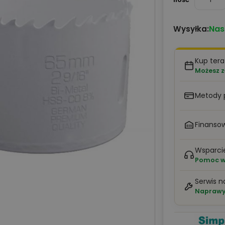
Nas
Wysyłka:
Kup tera
Możesz z
Metody 
Finansow
Wsparci
Pomoc w 
Serwis n
Naprawy