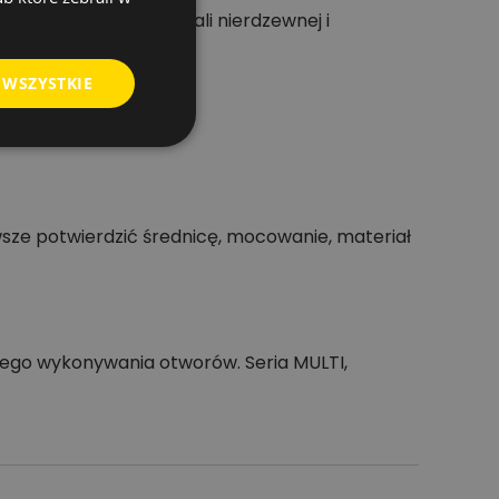
, szczególnie przy stali nierdzewnej i
 WSZYSTKIE
sze potwierdzić średnicę, mocowanie, materiał
wego wykonywania otworów. Seria MULTI,