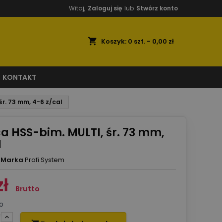
Witaj,
Zaloguj się
lub
Stwórz konto
shopping_cart
Koszyk:
0
szt. - 0,00 zł
KONTAKT
śr. 73 mm, 4-6 z/cal
a HSS-bim. MULTI, śr. 73 mm,
l
Marka
Profi System
zł
Brutto
o