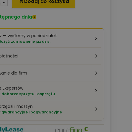
Dodaj do koszyka

tępnego dnia
i
z — wyślemy w poniedziałek
łożyć zamówienie już dziś.
płatności
anie dla firm
e Ekspertów
doborze sprzętu i osprzętu
arzędzi i maszyn
 gwarancyjne i pogwarancyjne