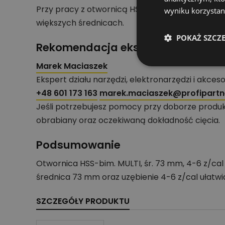
Przy pracy z otwornicą HSS-bimetaliczną stosuj 
wyniku korzystani
większych średnicach.
POKAŻ SZCZ
Rekomendacja eksperta działu nar
Marek Maciaszek
Ekspert działu narzędzi, elektronarzędzi i akces
+48 601 173 163
marek.maciaszek@profipartne
Jeśli potrzebujesz pomocy przy doborze produk
obrabiany oraz oczekiwaną dokładność cięcia.
Podsumowanie
Otwornica HSS-bim. MULTI, śr. 73 mm, 4-6 z/ca
średnica 73 mm oraz uzębienie 4-6 z/cal ułatwi
SZCZEGÓŁY PRODUKTU