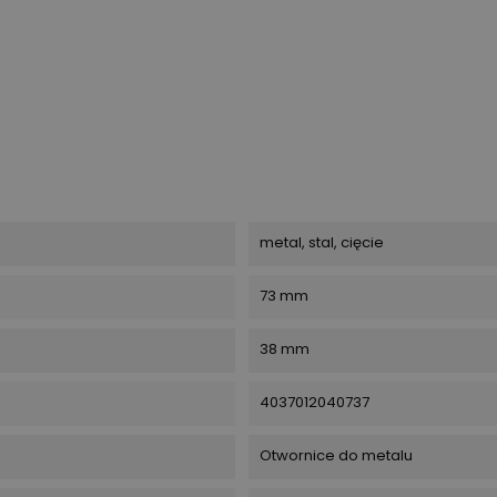
metal, stal, cięcie
73 mm
38 mm
4037012040737
Otwornice do metalu