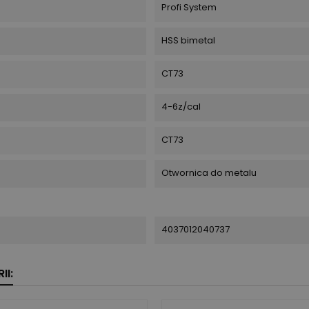
Profi System
HSS bimetal
CT73
4-6z/cal
CT73
Otwornica do metalu
4037012040737
II: