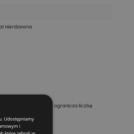
tal nierdzewna
wie dobrana średnica ogranicza liczbę
chu. Udostępniamy
klamowym i
ub które zebrali w