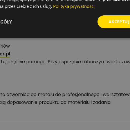
odpowiednie obroty, stabilne prowadzenie oraz chłodzenie
a przez Ciebie z ich usług.
Polityka prywatności
EGÓŁY
AKCEPTUJ
zędzi i akcesoriów
oriów
r.pl
tu, chętnie pomogę. Przy osprzęcie roboczym warto zaw
l to otwornica do metalu do profesjonalnego i warsztato
ają dopasowanie produktu do materiału i zadania.