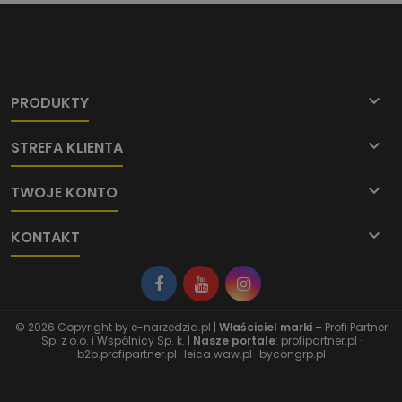

PRODUKTY

STREFA KLIENTA

TWOJE KONTO

KONTAKT
© 2026 Copyright by
e-narzedzia.pl
|
Właściciel marki
– Profi Partner
Sp. z o.o. i Wspólnicy Sp. k. |
Nasze portale
:
profipartner.pl
·
b2b.profipartner.pl
·
leica.waw.pl
·
bycongrp.pl