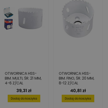
OTWORNICA HSS-
OTWORNICA HSS-
BIM. MULTI, ŚR. 21 MM,
BIM. FINO, ŚR. 20 MM,
4-6 Z/CAL
8-12 Z/CAL
39,31 zł
40,81 zł
Cena
Cena
Dodaj do koszyka
Dodaj do koszyka