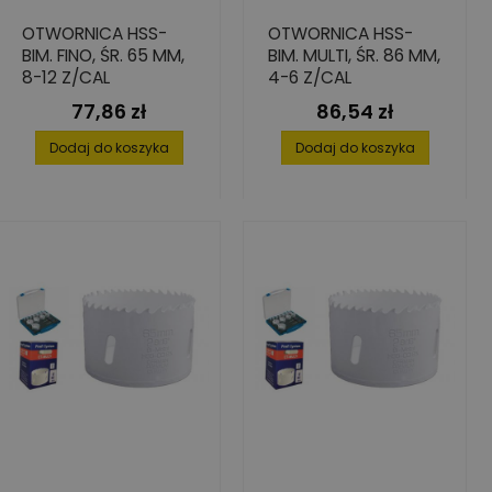
OTWORNICA HSS-
OTWORNICA HSS-
BIM. FINO, ŚR. 65 MM,
BIM. MULTI, ŚR. 86 MM,
8-12 Z/CAL
4-6 Z/CAL
77,86 zł
86,54 zł
Cena
Cena
Dodaj do koszyka
Dodaj do koszyka