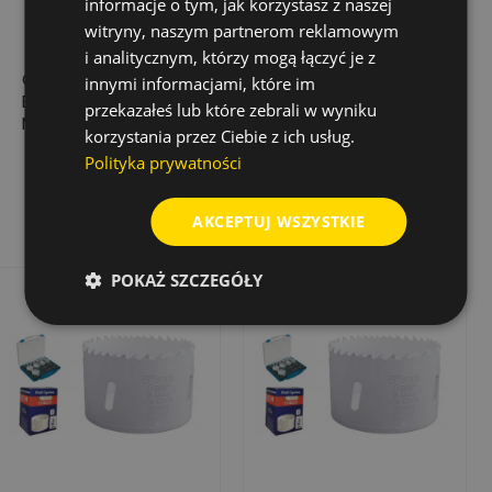
informacje o tym, jak korzystasz z naszej
witryny, naszym partnerom reklamowym
i analitycznym, którzy mogą łączyć je z
OTWORNICA HSS-
OTWORNICA HSS-
innymi informacjami, które im
BIM. MULTI, ŚR. 48
BIM. MULTI, ŚR. 177
przekazałeś lub które zebrali w wyniku
MM, 4-6 Z/CAL
MM, 4-6 Z/CAL
korzystania przez Ciebie z ich usług.
57,44 zł
377,18 zł
Cena
Cena
Polityka prywatności
Dodaj do koszyka
Dodaj do koszyka
AKCEPTUJ WSZYSTKIE
POKAŻ SZCZEGÓŁY