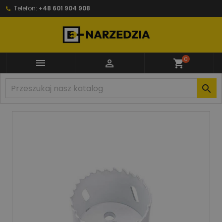
Telefon:
+48 601 904 908
0


shopping_cart
