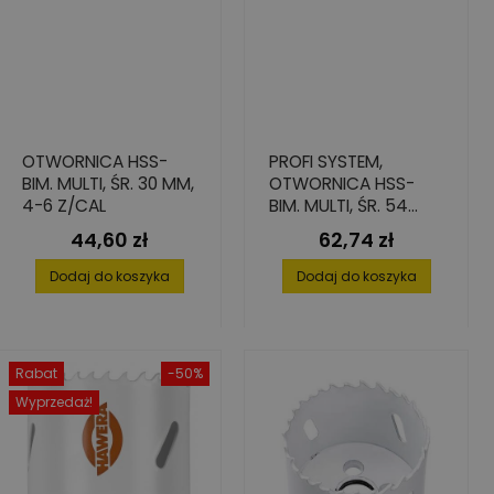
OTWORNICA HSS-
PROFI SYSTEM,
BIM. MULTI, ŚR. 30 MM,
OTWORNICA HSS-
4-6 Z/CAL
BIM. MULTI, ŚR. 54
MM, 4-6 Z/CAL
44,60 zł
62,74 zł
Cena
Cena
Dodaj do koszyka
Dodaj do koszyka
Rabat
-50%
Wyprzedaż!