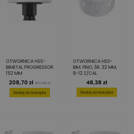
OTWORNICA HSS-
OTWORNICA HSS-
BIMETAL PROGRESSOR
BIM. FINO, ŚR. 32 MM,
152 MM
8-12 Z/CAL
208,70 zł
48,38 zł
Cena
Cena
Cena
417,40 zł
podstawowa
Dodaj do koszyka
Dodaj do koszyka