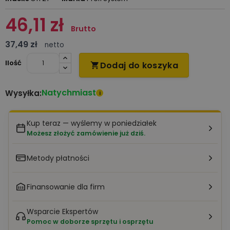
46,11 zł
Brutto
37,49 zł
netto
Ilość
Dodaj do koszyka

Natychmiast
Wysyłka:
i
Kup teraz — wyślemy w poniedziałek
Możesz złożyć zamówienie już dziś.
Metody płatności
Finansowanie dla firm
Wsparcie Ekspertów
Pomoc w doborze sprzętu i osprzętu