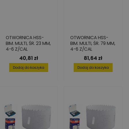
OTWORNICA HSS-
OTWORNICA HSS-
BIM. MULTI, ŚR. 23 MM,
BIM. MULTI, ŚR. 79 MM,
4-6 Z/CAL
4-6 Z/CAL
40,81 zł
81,64 zł
Cena
Cena
Dodaj do koszyka
Dodaj do koszyka