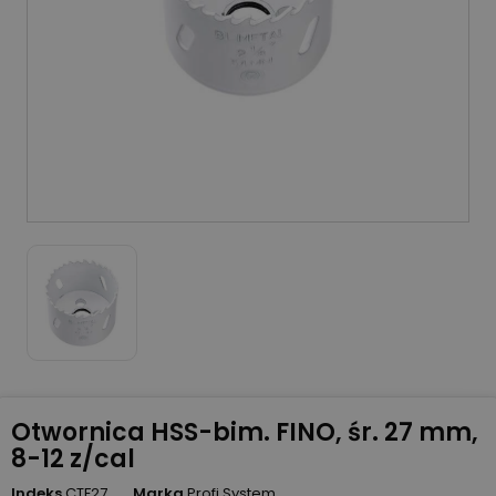
Otwornica HSS-bim. FINO, śr. 27 mm,
8-12 z/cal
Indeks
CTF27
Marka
Profi System