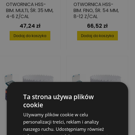
OTWORNICA HSS-
OTWORNICA HSS-
BIM. MULTI, ŚR. 35 MM,
BIM. FINO, ŚR. 54 MM,
4-6 Z/CAL
8-12 Z/CAL
47,24 zł
66,52 zł
Cena
Cena
Dodaj do koszyka
Dodaj do koszyka
Ta strona używa plików
cookie
Używamy plików cookie w celu
personalizacji treści, reklam i analizy
naszego ruchu. Udostępniamy również