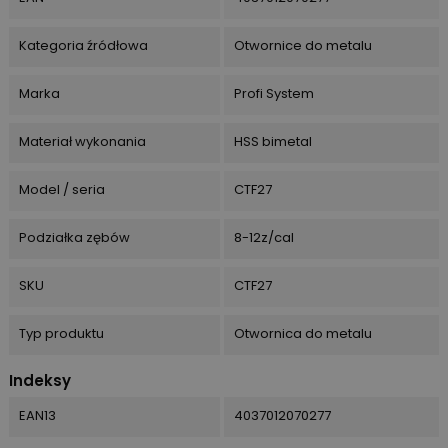
Kategoria źródłowa
Otwornice do metalu
Marka
Profi System
Materiał wykonania
HSS bimetal
Model / seria
CTF27
Podziałka zębów
8-12z/cal
SKU
CTF27
Typ produktu
Otwornica do metalu
Indeksy
EAN13
4037012070277