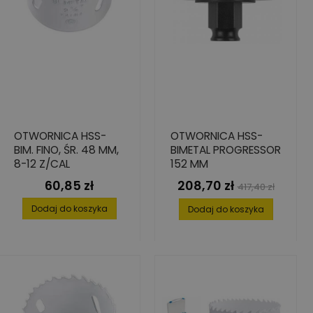
OTWORNICA HSS-
OTWORNICA HSS-
BIM. FINO, ŚR. 48 MM,
BIMETAL PROGRESSOR
8-12 Z/CAL
152 MM
60,85 zł
208,70 zł
Cena
Cena
Cena
417,40 zł
podstawowa
Dodaj do koszyka
Dodaj do koszyka