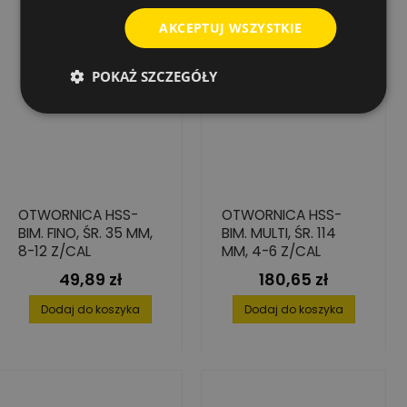
AKCEPTUJ WSZYSTKIE
POKAŻ SZCZEGÓŁY
OTWORNICA HSS-
OTWORNICA HSS-
BIM. FINO, ŚR. 35 MM,
BIM. MULTI, ŚR. 114
8-12 Z/CAL
MM, 4-6 Z/CAL
49,89 zł
180,65 zł
Cena
Cena
Dodaj do koszyka
Dodaj do koszyka