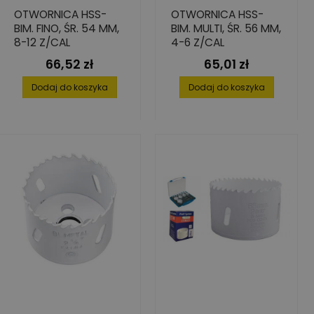
OTWORNICA HSS-
OTWORNICA HSS-
BIM. FINO, ŚR. 54 MM,
BIM. MULTI, ŚR. 56 MM,
8-12 Z/CAL
4-6 Z/CAL
66,52 zł
65,01 zł
Cena
Cena
Dodaj do koszyka
Dodaj do koszyka