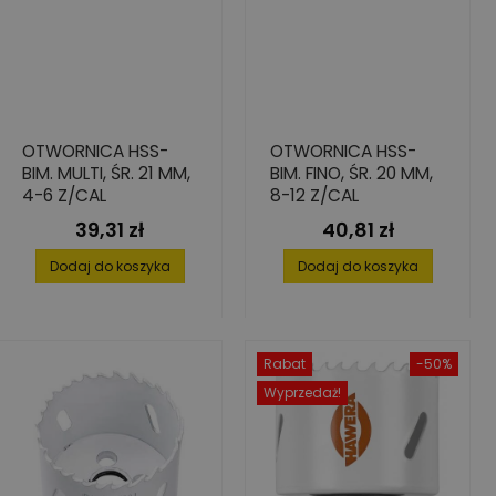
OTWORNICA HSS-
OTWORNICA HSS-
BIM. MULTI, ŚR. 21 MM,
BIM. FINO, ŚR. 20 MM,
4-6 Z/CAL
8-12 Z/CAL
39,31 zł
40,81 zł
Cena
Cena
Dodaj do koszyka
Dodaj do koszyka
Rabat
-50%
Wyprzedaż!