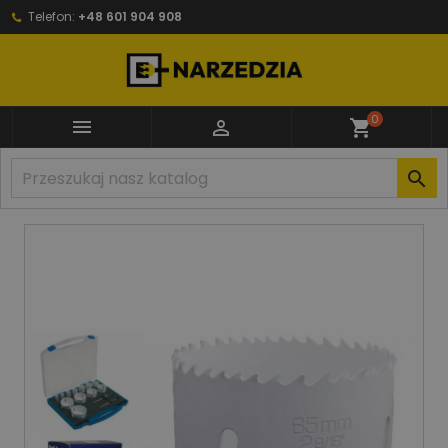
Telefon:
+48 601 904 908
0


shopping_cart
