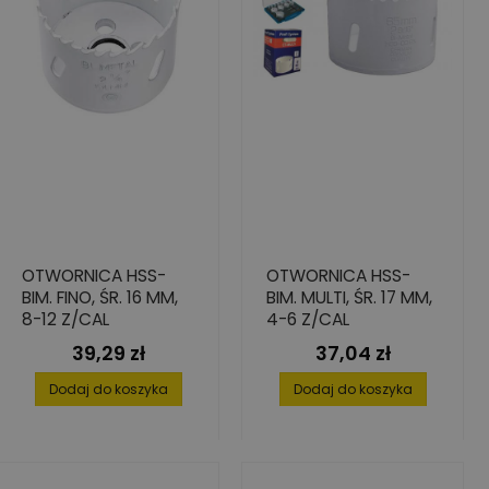
OTWORNICA HSS-
OTWORNICA HSS-
BIM. FINO, ŚR. 16 MM,
BIM. MULTI, ŚR. 17 MM,
8-12 Z/CAL
4-6 Z/CAL
39,29 zł
37,04 zł
Cena
Cena
Dodaj do koszyka
Dodaj do koszyka