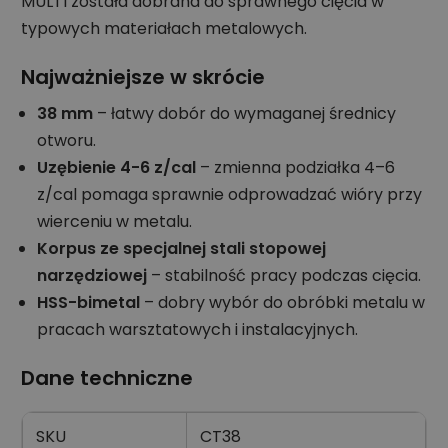
MULTI została dobrana do sprawnego cięcia w
typowych materiałach metalowych.
Najważniejsze w skrócie
38 mm
– łatwy dobór do wymaganej średnicy
otworu.
Uzębienie 4-6 z/cal
– zmienna podziałka 4–6
z/cal pomaga sprawnie odprowadzać wióry przy
wierceniu w metalu.
Korpus ze specjalnej stali stopowej
narzędziowej
– stabilność pracy podczas cięcia.
HSS-bimetal
– dobry wybór do obróbki metalu w
pracach warsztatowych i instalacyjnych.
Dane techniczne
SKU
CT38