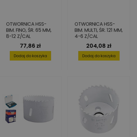
OTWORNICA HSS-
OTWORNICA HSS-
BIM. FINO, ŚR. 65 MM,
BIM. MULTI, ŚR. 121 MM,
8-12 Z/CAL
4-6 Z/CAL
77,86 zł
204,08 zł
Cena
Cena
Dodaj do koszyka
Dodaj do koszyka