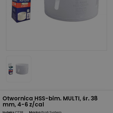
Otwornica HSS-bim. MULTI, śr. 38
mm, 4-6 z/cal
Indeks
CT38
Marka
Profi System