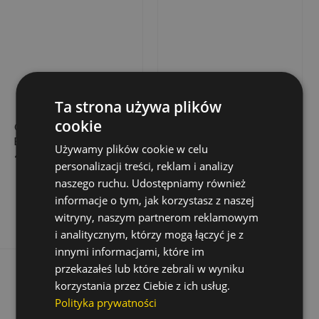
Ta strona używa plików
cookie
OTWORNICA HSS-
OTWORNICA HSS-
BIM. MULTI, ŚR. 67 MM,
BIM. MULTI, ŚR. 127
Używamy plików cookie w celu
4-6 Z/CAL
MM, 4-6 Z/CAL
personalizacji treści, reklam i analizy
73,70 zł
228,28 zł
Cena
Cena
naszego ruchu. Udostępniamy również
informacje o tym, jak korzystasz z naszej
Dodaj do koszyka
Dodaj do koszyka
witryny, naszym partnerom reklamowym
i analitycznym, którzy mogą łączyć je z
innymi informacjami, które im
przekazałeś lub które zebrali w wyniku
korzystania przez Ciebie z ich usług.
Polityka prywatności