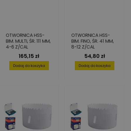
OTWORNICA HSS-
OTWORNICA HSS-
BIM. MULTI, ŚR. 111 MM,
BIM. FINO, ŚR. 41 MM,
4-6 Z/CAL
8-12 Z/CAL
165,15 zł
54,80 zł
Cena
Cena
Dodaj do koszyka
Dodaj do koszyka