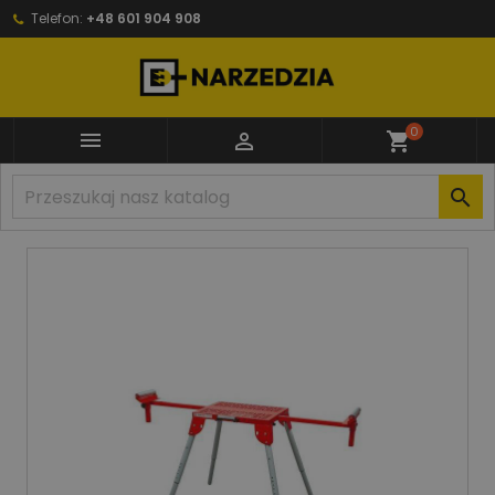
Telefon:
+48 601 904 908
0


shopping_cart
