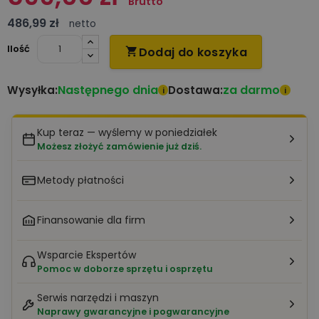
Brutto
486,99 zł
netto
Ilość
Dodaj do koszyka

Następnego dnia
za darmo
Wysyłka:
Dostawa:
i
i
Kup teraz — wyślemy w poniedziałek
Możesz złożyć zamówienie już dziś.
Metody płatności
Finansowanie dla firm
Wsparcie Ekspertów
Pomoc w doborze sprzętu i osprzętu
Serwis narzędzi i maszyn
Naprawy gwarancyjne i pogwarancyjne