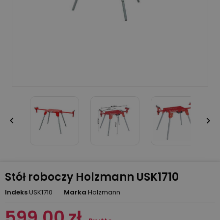


Stół roboczy Holzmann USK1710
Indeks
USK1710
Marka
Holzmann
599,00 zł