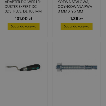
ADAPTER DO WIERTEŁ
KOTWA STALOWA,
DUSTER EXPERT XC
OCYNKOWANA FWA
SDS-PLUS, DŁ. 160 MM
8 MM X 95 MM
101,00 zł
1,39 zł
Cena
Cena
Dodaj do koszyka
Dodaj do koszyka