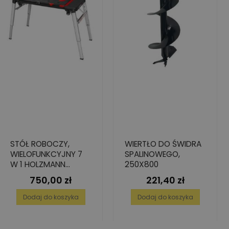
STÓŁ ROBOCZY,
WIERTŁO DO ŚWIDRA
WIELOFUNKCYJNY 7
SPALINOWEGO,
W 1 HOLZMANN
250X800
MF7IN1
750,00 zł
221,40 zł
Cena
Cena
Dodaj do koszyka
Dodaj do koszyka