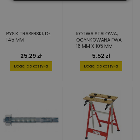
RYSIK TRASERSKI, DŁ.
KOTWA STALOWA,
145 MM
OCYNKOWANA FWA
16 MM X 105 MM
25,29 zł
5,52 zł
Cena
Cena
Dodaj do koszyka
Dodaj do koszyka