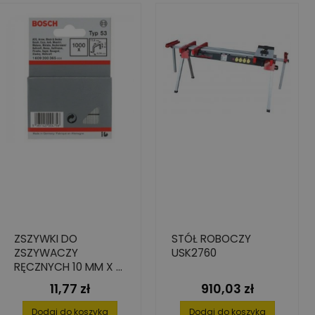
ZSZYWKI DO
STÓŁ ROBOCZY
ZSZYWACZY
USK2760
RĘCZNYCH 10 MM X 8
MM TYP53
11,77 zł
910,03 zł
Cena
Cena
Dodaj do koszyka
Dodaj do koszyka