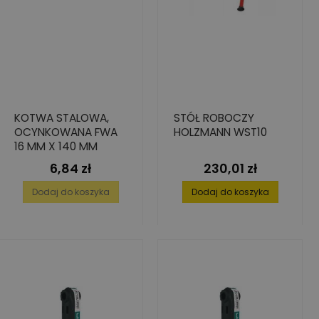
KOTWA STALOWA,
STÓŁ ROBOCZY
OCYNKOWANA FWA
HOLZMANN WST10
16 MM X 140 MM
6,84 zł
230,01 zł
Cena
Cena
Dodaj do koszyka
Dodaj do koszyka