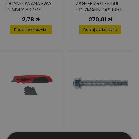
OCYNKOWANA FWA
ZAGŁĘBIARKI FS1500
12 MM X 80 MM
HOLZMANN TAS 165 I
TAS 165PRO
2,78 zł
270,01 zł
Cena
Cena
Dodaj do koszyka
Dodaj do koszyka