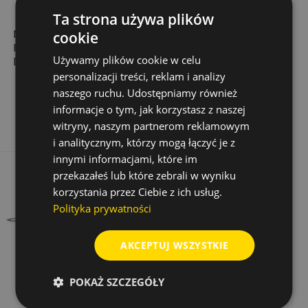
Ta strona używa plików
NÓŻ TRAPEZOWY Z
KOTWA STALOWA,
cookie
RĘKOJEŚCIĄ HEAVY
OCYNKOWANA FWA
Używamy plików cookie w celu
DUTY 48-22-1910
20 MM X 160 MM
personalizacji treści, reklam i analizy
60,63 zł
14,24 zł
Cena
Cena
naszego ruchu. Udostępniamy również
Dodaj do koszyka
Dodaj do koszyka
informacje o tym, jak korzystasz z naszej
witryny, naszym partnerom reklamowym
i analitycznym, którzy mogą łączyć je z
innymi informacjami, które im
przekazałeś lub które zebrali w wyniku
korzystania przez Ciebie z ich usług.
Polityka prywatności
AKCEPTUJ WSZYSTKIE
POKAŻ SZCZEGÓŁY