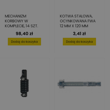
MECHANIZM
KOTWA STALOWA,
KORBOWY W
OCYNKOWANA FWA
KOMPLECIE, 14 SZT.
12 MM X 120 MM
98,40 zł
3,41 zł
Cena
Cena
Dodaj do koszyka
Dodaj do koszyka