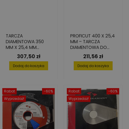
TARCZA
PROFICUT 400 X 25,4
DIAMENTOWA 350
MM – TARCZA
MM X 25,4 MM
DIAMENTOWA DO
TURBO DO BETONU
CIĘCIA ŚWIEŻEGO
307,50 zł
211,56 zł
Cena
Cena
BETONU
Dodaj do koszyka
Dodaj do koszyka
Rabat
-60%
Rabat
-60%
Wyprzedaż!
Wyprzedaż!