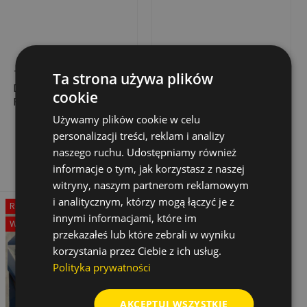
TARCZA
TARCZA
Ta strona używa plików
DIAMENTOWA
DIAMENTOWA DO
cookie
PROFICUT DO CIĘCIA
BETONU, 230 MM X
BETONU,
22.2 MM, SEGMENTY:
Używamy plików cookie w celu
312,42 zł
117,59 zł
Cena
Cena
Cena
293,97 zł
450X25,4X15 MM
40 MM X 2.6 MM X 10
personalizacji treści, reklam i analizy
podstawowa
MM
Dodaj do koszyka
Dodaj do koszyka
naszego ruchu. Udostępniamy również
informacje o tym, jak korzystasz z naszej
witryny, naszym partnerom reklamowym
i analitycznym, którzy mogą łączyć je z
Rabat
-60%
innymi informacjami, które im
Wyprzedaż!
przekazałeś lub które zebrali w wyniku
korzystania przez Ciebie z ich usług.
Polityka prywatności
AKCEPTUJ WSZYSTKIE