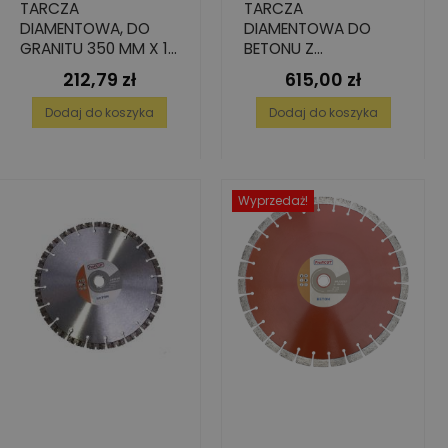
TARCZA
TARCZA
DIAMENTOWA, DO
DIAMENTOWA DO
GRANITU 350 MM X 10
BETONU Z
MM / 25,4 MM
PRECYZYJNIE
212,79 zł
615,00 zł
Cena
Cena
UŁOŻONYM
DIAMENTEM, PREMIUM,
Dodaj do koszyka
Dodaj do koszyka
350 MM X 25,4 MM
Wyprzedaż!