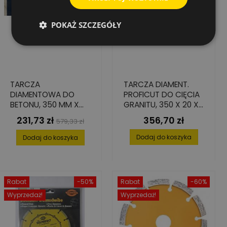
POKAŻ SZCZEGÓŁY
TARCZA
TARCZA DIAMENT.
DIAMENTOWA DO
PROFICUT DO CIĘCIA
BETONU, 350 MM X
GRANITU, 350 X 20 X
25.4 MM, SEGMENTY:
15 MM
231,73 zł
356,70 zł
Cena
Cena
Cena
579,33 zł
40 MM X 2.8 MM X 10
podstawowa
MM
Dodaj do koszyka
Dodaj do koszyka
Rabat
-50%
Rabat
-60%
Wyprzedaż!
Wyprzedaż!