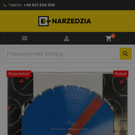
Telefon:
+48 601 904 908
0


shopping_cart

Wyprzedaż!
Rabat