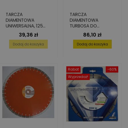
TARCZA
TARCZA
DIAMENTOWA
DIAMENTOWA
UNIWERSALNA, 125
TURBOSA DO
MM X 22,23 MM
BETONU, 230 MM X
39,36 zł
86,10 zł
Cena
Cena
2.6 MM X 22.2 MM
Dodaj do koszyka
Dodaj do koszyka
Rabat
-60%
Wyprzedaż!