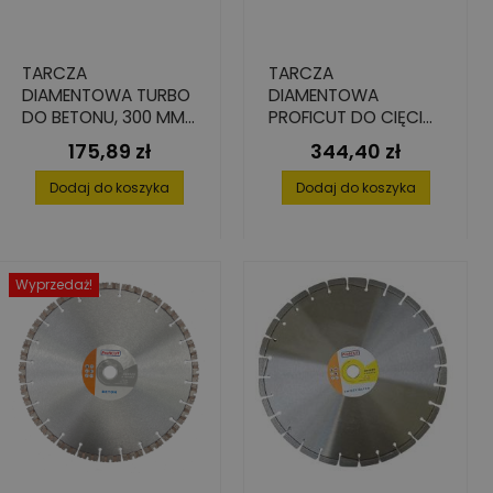
TARCZA
TARCZA
DIAMENTOWA TURBO
DIAMENTOWA
DO BETONU, 300 MM
PROFICUT DO CIĘCIA
X 25.4 MM
BETONU, 350 X 25,4 X
175,89 zł
344,40 zł
Cena
Cena
15 MM
Dodaj do koszyka
Dodaj do koszyka
Wyprzedaż!