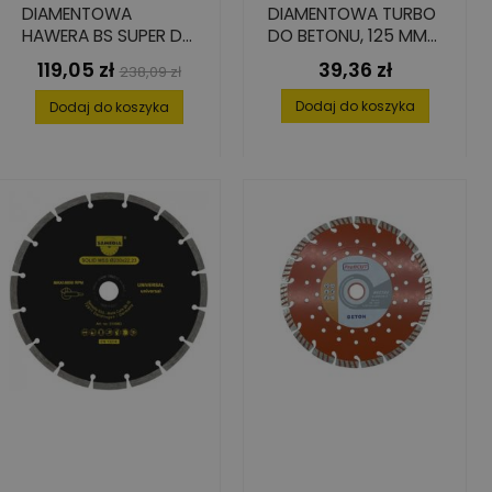
DIAMENTOWA
DIAMENTOWA TURBO
HAWERA BS SUPER DO
DO BETONU, 125 MM
BETONU 115 X 22,2
X 22.23 MM
119,05 zł
39,36 zł
Cena
Cena
Cena
238,09 zł
MM
podstawowa
Dodaj do koszyka
Dodaj do koszyka