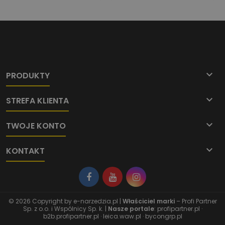

PRODUKTY

STREFA KLIENTA

TWOJE KONTO

KONTAKT
© 2026 Copyright by
e-narzedzia.pl
|
Właściciel marki
– Profi Partner
Sp. z o.o. i Wspólnicy Sp. k. |
Nasze portale
:
profipartner.pl
·
b2b.profipartner.pl
·
leica.waw.pl
·
bycongrp.pl