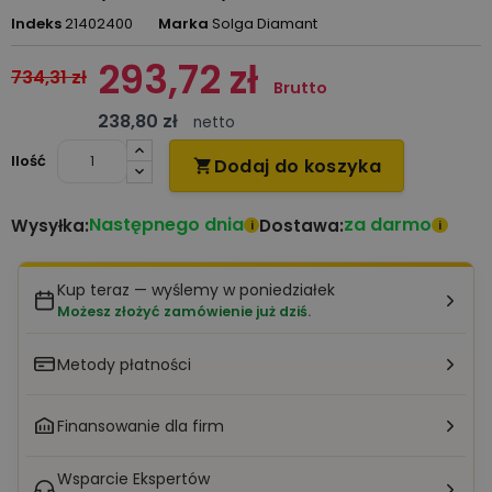
Indeks
21402400
Marka
Solga Diamant
293,72 zł
734,31 zł
Brutto
238,80 zł
netto
Ilość
Dodaj do koszyka

Następnego dnia
za darmo
Wysyłka:
Dostawa:
i
i
Kup teraz — wyślemy w poniedziałek
Możesz złożyć zamówienie już dziś.
Metody płatności
Finansowanie dla firm
Wsparcie Ekspertów