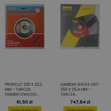
PROFICUT 230 X 22,2
SAMEDIA SHOXX UX17
MM – TARCZA
350 X 25,4 MM –
DIAMENTOWA DO
TARCZA
CIĘCIA BETONU
DIAMENTOWA DO
61,50 zł
747,84 zł
Cena
Cena
CIĘCIA BETONU
Dodaj do koszyka
Dodaj do koszyka