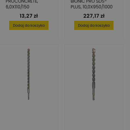
PROCONCRETE,
BIONIC PRO SDS-
6,0X110/150
PLUS, 10,0X950/1000
13,27 zł
227,17 zł
Cena
Cena
Dodaj do koszyka
Dodaj do koszyka