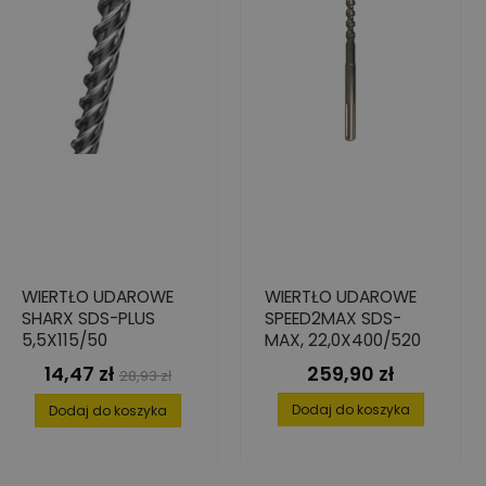
WIERTŁO UDAROWE
WIERTŁO UDAROWE
SHARX SDS-PLUS
SPEED2MAX SDS-
5,5X115/50
MAX, 22,0X400/520
14,47 zł
259,90 zł
Cena
Cena
Cena
28,93 zł
podstawowa
Dodaj do koszyka
Dodaj do koszyka