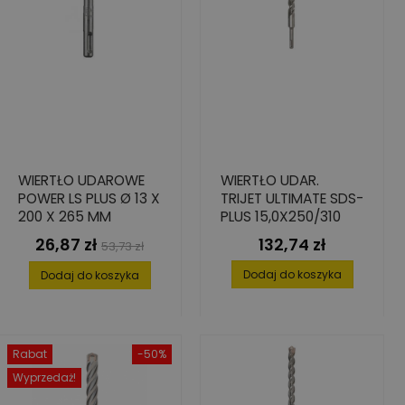
WIERTŁO UDAROWE
WIERTŁO UDAR.
POWER LS PLUS Ø 13 X
TRIJET ULTIMATE SDS-
200 X 265 MM
PLUS 15,0X250/310
26,87 zł
132,74 zł
Cena
Cena
Cena
53,73 zł
podstawowa
Dodaj do koszyka
Dodaj do koszyka
Rabat
-50%
Wyprzedaż!