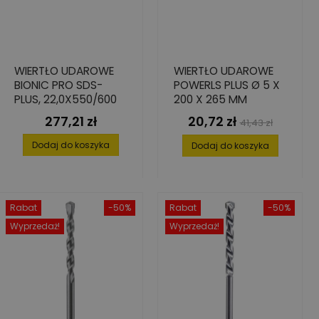
WIERTŁO UDAROWE
WIERTŁO UDAROWE
BIONIC PRO SDS-
POWERLS PLUS Ø 5 X
PLUS, 22,0X550/600
200 X 265 MM
277,21 zł
20,72 zł
Cena
Cena
Cena
41,43 zł
podstawowa
Dodaj do koszyka
Dodaj do koszyka
Rabat
-50%
Rabat
-50%
Wyprzedaż!
Wyprzedaż!