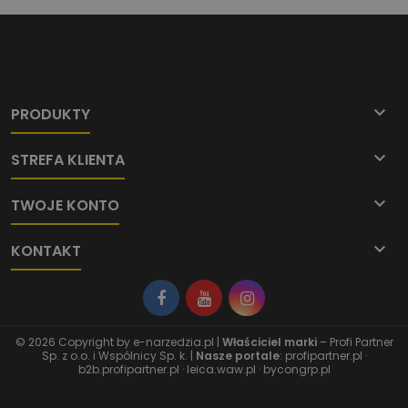

PRODUKTY

STREFA KLIENTA

TWOJE KONTO

KONTAKT
© 2026 Copyright by
e-narzedzia.pl
|
Właściciel marki
– Profi Partner
Sp. z o.o. i Wspólnicy Sp. k. |
Nasze portale
:
profipartner.pl
·
b2b.profipartner.pl
·
leica.waw.pl
·
bycongrp.pl