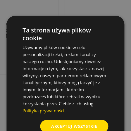
WIERTŁO UDAROWE
WIERTŁO DO KAMIENIA
Ta strona używa plików
SHARX SDS-PLUS
GRANITE POWER 6
10X150/215
MM X 150/90 MM
cookie
23,78 zł
13,75 zł
Cena
Cena
Cena
Cena
47,56 zł
27,50 zł
Używamy plików cookie w celu
podstawowa
podstawowa
personalizacji treści, reklam i analizy
Dodaj do koszyka
Dodaj do koszyka
naszego ruchu. Udostępniamy również
informacje o tym, jak korzystasz z naszej
witryny, naszym partnerom reklamowym
i analitycznym, którzy mogą łączyć je z
innymi informacjami, które im
przekazałeś lub które zebrali w wyniku
korzystania przez Ciebie z ich usług.
Polityka prywatności
AKCEPTUJ WSZYSTKIE