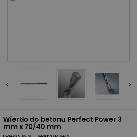


Wiertło do betonu Perfect Power 3
mm x 70/40 mm
Indeks
201979
Marka
Hawera