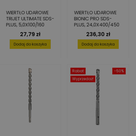
WIERTŁO UDAROWE
WIERTŁO UDAROWE
TRIJET ULTIMATE SDS-
BIONIC PRO SDS-
PLUS, 5,0X100/160
PLUS, 24,0X400/450
27,79 zł
236,30 zł
Cena
Cena
Dodaj do koszyka
Dodaj do koszyka
Rabat
-50%
Wyprzedaż!