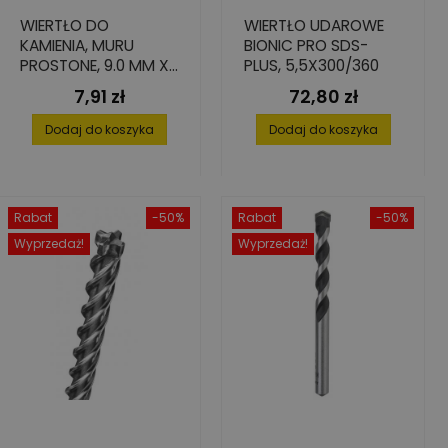
WIERTŁO DO
WIERTŁO UDAROWE
KAMIENIA, MURU
BIONIC PRO SDS-
PROSTONE, 9.0 MM X
PLUS, 5,5X300/360
80 MM X 120 MM
7,91 zł
72,80 zł
Cena
Cena
Dodaj do koszyka
Dodaj do koszyka
Rabat
-50%
Rabat
-50%
Wyprzedaż!
Wyprzedaż!