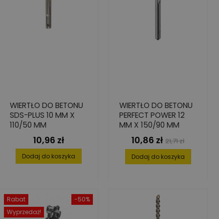
WIERTŁO DO BETONU
WIERTŁO DO BETONU
SDS-PLUS 10 MM X
PERFECT POWER 12
110/50 MM
MM X 150/90 MM
10,96 zł
10,86 zł
Cena
Cena
Cena
21,71 zł
podstawowa
Dodaj do koszyka
Dodaj do koszyka
Rabat
-50%
Wyprzedaż!