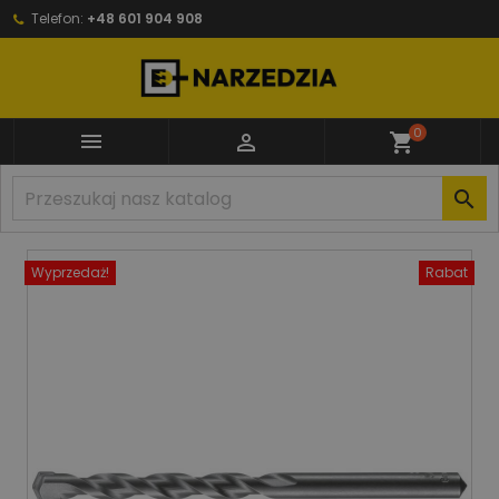
Telefon:
+48 601 904 908
0


shopping_cart

Wyprzedaż!
Rabat