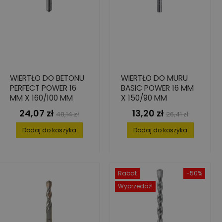
WIERTŁO DO BETONU
WIERTŁO DO MURU
PERFECT POWER 16
BASIC POWER 16 MM
MM X 160/100 MM
X 150/90 MM
24,07 zł
13,20 zł
Cena
Cena
Cena
Cena
48,14 zł
26,41 zł
podstawowa
podstawowa
Dodaj do koszyka
Dodaj do koszyka
Rabat
-50%
Wyprzedaż!