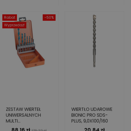
Rabat
-50%
Wyprzedaż!
ZESTAW WIERTEŁ
WIERTŁO UDAROWE
UNIWERSALNYCH
BIONIC PRO SDS-
MULTI
PLUS, 9,0X100/160
CONSTRUCTION, 7
88,16 zł
20,84 zł
Cena
Cena
Cena
176,33 zł