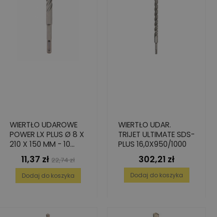
WIERTŁO UDAROWE
WIERTŁO UDAR.
POWER LX PLUS Ø 8 X
TRIJET ULTIMATE SDS-
210 X 150 MM - 10
PLUS 16,0X950/1000
SZT.
11,37 zł
302,21 zł
Cena
Cena
Cena
22,74 zł
podstawowa
Dodaj do koszyka
Dodaj do koszyka