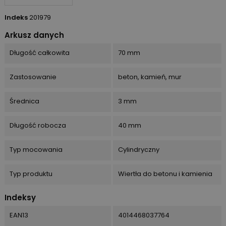
Indeks
201979
Arkusz danych
Długość całkowita
70 mm
Zastosowanie
beton, kamień, mur
Średnica
3 mm
Długość robocza
40 mm
Typ mocowania
Cylindryczny
Typ produktu
Wiertła do betonu i kamienia
Indeksy
EAN13
4014468037764