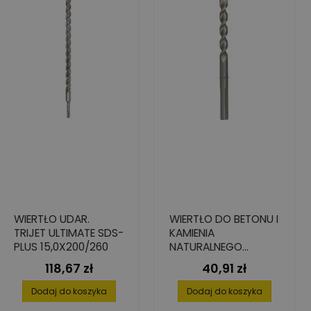
WIERTŁO UDAR.
WIERTŁO DO BETONU I
TRIJET ULTIMATE SDS-
KAMIENIA
PLUS 15,0X200/260
NATURALNEGO
PROXTREME, 10.0 MM
118,67 zł
40,91 zł
Cena
Cena
X 185 MM X 250 MM
Dodaj do koszyka
Dodaj do koszyka