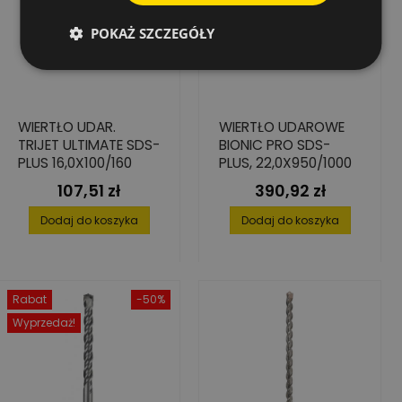
POKAŻ SZCZEGÓŁY
WIERTŁO UDAR.
WIERTŁO UDAROWE
TRIJET ULTIMATE SDS-
BIONIC PRO SDS-
PLUS 16,0X100/160
PLUS, 22,0X950/1000
107,51 zł
390,92 zł
Cena
Cena
Dodaj do koszyka
Dodaj do koszyka
Rabat
-50%
Wyprzedaż!