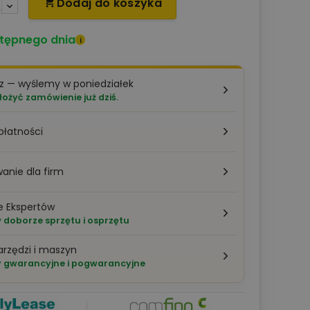
Dodaj do koszyka

tępnego dnia
i
z — wyślemy w poniedziałek
łożyć zamówienie już dziś.
płatności
anie dla firm
e Ekspertów
doborze sprzętu i osprzętu
arzędzi i maszyn
 gwarancyjne i pogwarancyjne