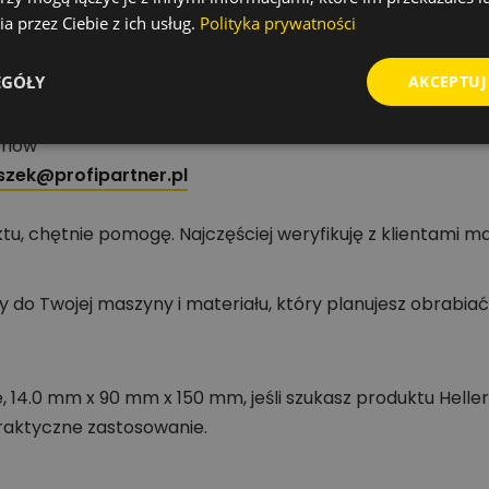
wyposażenie warsztatu i szybciej wracać do sprawdzo
a przez Ciebie z ich usług.
Polityka prywatności
zędzi i akcesoriów
EGÓŁY
AKCEPTUJ
oriów
zek@profipartner.pl
u, chętnie pomogę. Najczęściej weryfikuję z klientami m
do Twojej maszyny i materiału, który planujesz obrabiać
 14.0 mm x 90 mm x 150 mm, jeśli szukasz produktu Heller
raktyczne zastosowanie.