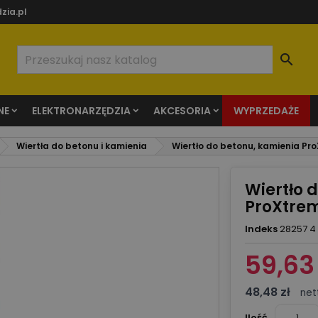
zia.pl

NE
ELEKTRONARZĘDZIA
AKCESORIA
WYPRZEDAŻE
Wiertła do betonu i kamienia
Wiertło do betonu, kamienia Pr
Wiertło 
ProXtrem
Indeks
28257 4
59,63 
48,48 zł
net
Ilość