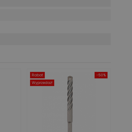
Rabat
-50%
Wyprzedaż!