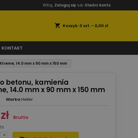
Witaj,
Zaloguj się
lub
Stwórz konto
shopping_cart
Koszyk:
0
szt. - 0,00 zł
KONTAKT
oXtreme, 14.0 mm x 90 mm x 150 mm
do betonu, kamienia
e, 14.0 mm x 90 mm x 150 mm
Marka
Heller
zł
Brutto
to