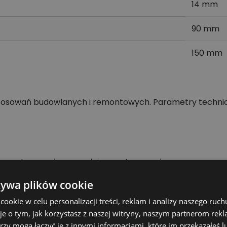
14 mm
90 mm
150 mm
tosowań budowlanych i remontowych. Parametry technic
lementy mocujące zgodnie z zastosowaniem.
żywa plików cookie
kt
okie w celu personalizacji treści, reklam i analizy naszego ru
nych materiałów, dlatego oznaczenie i wymiary są ważnym
je o tym, jak korzystasz z naszej witryny, naszym partnerom re
a parametrów.
rzy mogą łączyć je z innymi informacjami, które im przekazałeś l