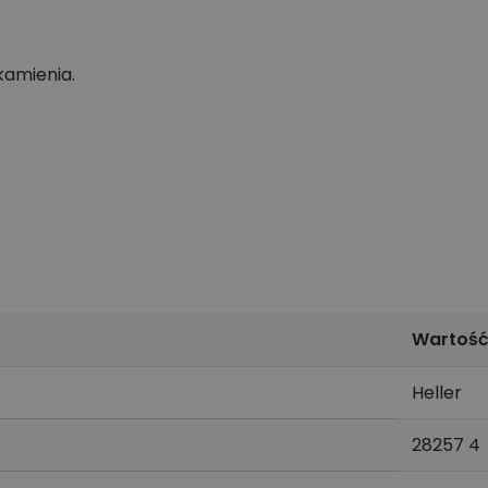
kamienia.
Wartoś
Heller
28257 4