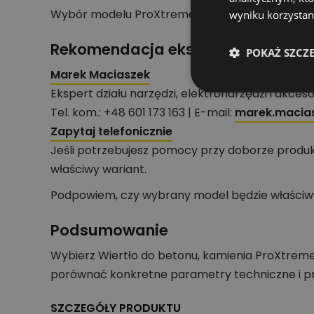
Wybór modelu ProXtreme pomaga uporządkować 
wyniku korzystani
Rekomendacja eksperta działu nar
POKAŻ SZCZ
Marek Maciaszek
Ekspert działu narzędzi, elektronarzędzi i akces
Tel. kom.: +48 601 173 163 | E-mail:
marek.macias
Zapytaj telefonicznie
Jeśli potrzebujesz pomocy przy doborze produkt
właściwy wariant.
Podpowiem, czy wybrany model będzie właściwy 
Podsumowanie
Wybierz Wiertło do betonu, kamienia ProXtreme,
porównać konkretne parametry techniczne i p
SZCZEGÓŁY PRODUKTU