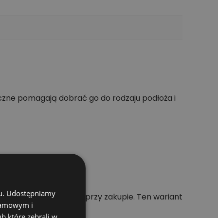
zne pomagają dobrać go do rodzaju podłoża i
chu. Udostępniamy
 punktem odniesienia przy zakupie. Ten wariant
klamowym i
ub które zebrali w