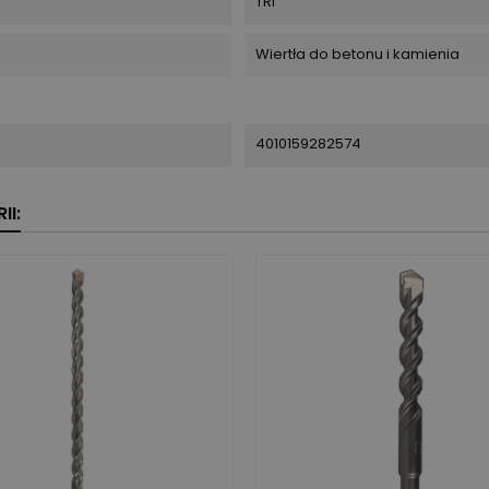
TRI
Wiertła do betonu i kamienia
4010159282574
II: