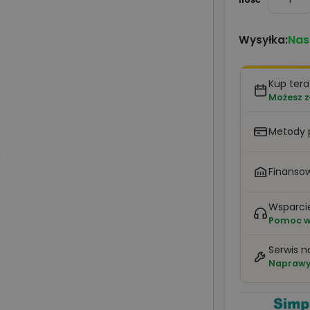
Nas
Wysyłka:
Kup tera
Możesz z
Metody 
Finansow
Wsparci
Pomoc w 
Serwis n
Naprawy