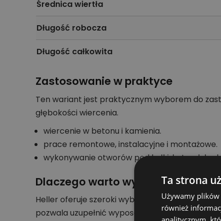
Średnica wiertła
Długość robocza
Długość całkowita
Zastosowanie w praktyce
Ten wariant jest praktycznym wyborem do zas
głębokości wiercenia.
wiercenie w betonu i kamienia.
prace remontowe, instalacyjne i montażowe.
wykonywanie otworów pod kołki, kotwy lub e
Ta strona u
Dlaczego warto wybrać ten produ
Używamy plików co
Heller oferuje szeroki wybór akcesoriów do róż
również informac
pozwala uzupełnić wyposażenie bez zgadywani
analitycznym, któ