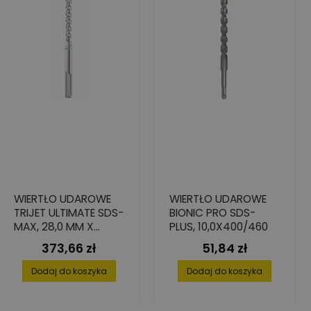
WIERTŁO UDAROWE
WIERTŁO UDAROWE
TRIJET ULTIMATE SDS-
BIONIC PRO SDS-
MAX, 28,0 MM X
PLUS, 10,0X400/460
200/320 MM
373,66 zł
51,84 zł
Cena
Cena
Dodaj do koszyka
Dodaj do koszyka