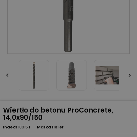


Wiertło do betonu ProConcrete,
14,0x90/150
Indeks
10015 1
Marka
Heller