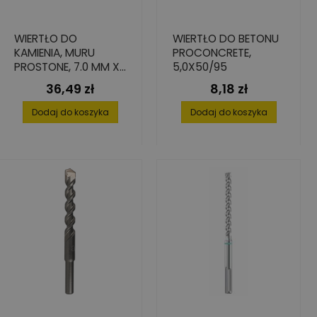
WIERTŁO DO
WIERTŁO DO BETONU
KAMIENIA, MURU
PROCONCRETE,
PROSTONE, 7.0 MM X
5,0X50/95
275 MM X 400 MM
36,49 zł
8,18 zł
Cena
Cena
Dodaj do koszyka
Dodaj do koszyka