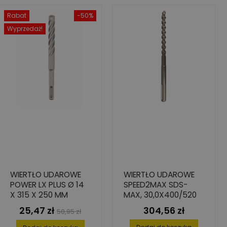
Rabat
-50%
Wyprzedaż!
WIERTŁO UDAROWE
WIERTŁO UDAROWE
POWER LX PLUS Ø 14
SPEED2MAX SDS-
X 315 X 250 MM
MAX, 30,0X400/520
25,47 zł
304,56 zł
Cena
Cena
Cena
50,95 zł
podstawowa