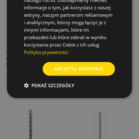
naszego ruchu. Udostępniamy również
informacje o tym, jak korzystasz z naszej
witryny, naszym partnerom reklamowym
i analitycznym, którzy mogą łączyć je z
innymi informacjami, które im
przekazałeś lub które zebrali w wyniku
korzystania przez Ciebie z ich usług.
Polityka prywatności
WIERTŁO UDAROWE
WIERTŁO UDAR.
SHARX SDS-PLUS
TRIJET ULTIMATE SDS-
11,0X215/150
PLUS 20,0X200/250
AKCEPTUJ WSZYSTKIE
33,91 zł
159,94 zł
Cena
Cena
Cena
67,83 zł
podstawowa
POKAŻ SZCZEGÓŁY
Dodaj do koszyka
Dodaj do koszyka