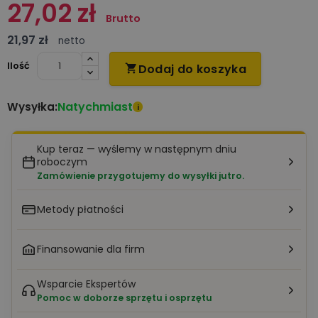
27,02 zł
Brutto
21,97 zł
netto
Ilość
Dodaj do koszyka

Natychmiast
Wysyłka:
i
Kup teraz — wyślemy w następnym dniu
roboczym
Zamówienie przygotujemy do wysyłki jutro.
Metody płatności
Finansowanie dla firm
Wsparcie Ekspertów
Pomoc w doborze sprzętu i osprzętu