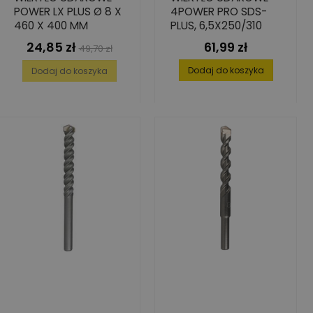
POWER LX PLUS Ø 8 X
4POWER PRO SDS-
460 X 400 MM
PLUS, 6,5X250/310
24,85 zł
61,99 zł
Cena
Cena
Cena
49,70 zł
podstawowa
Dodaj do koszyka
Dodaj do koszyka