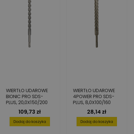
WIERTŁO UDAROWE
WIERTŁO UDAROWE
BIONIC PRO SDS-
4POWER PRO SDS-
PLUS, 20,0X150/200
PLUS, 8,0X100/160
109,73 zł
28,14 zł
Cena
Cena
Dodaj do koszyka
Dodaj do koszyka