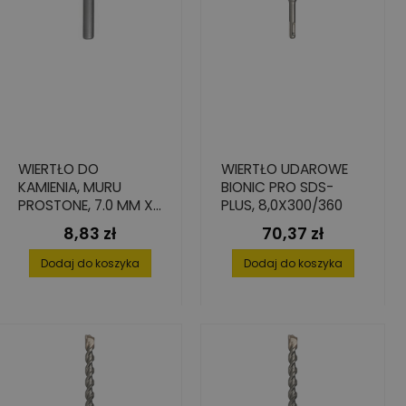
WIERTŁO DO
WIERTŁO UDAROWE
KAMIENIA, MURU
BIONIC PRO SDS-
PROSTONE, 7.0 MM X
PLUS, 8,0X300/360
85 MM X 150 MM
8,83 zł
70,37 zł
Cena
Cena
Dodaj do koszyka
Dodaj do koszyka