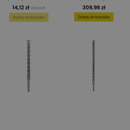
14,12 zł
309,96 zł
Cena
Cena
Cena
28,24 zł
podstawowa
Dodaj do koszyka
Dodaj do koszyka