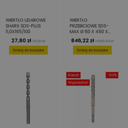
WIERTŁO UDAROWE
WIERTŁO
SHARX SDS-PLUS
PRZEBICIOWE SDS-
11,0X165/100
MAX Ø 80 X 450 X
590 MM
27,80 zł
846,22 zł
Cena
Cena
Cena
Cena
55,61 zł
1 692,43 zł
podstawowa
podstawowa
Dodaj do koszyka
Dodaj do koszyka
Rabat
-50%
Wyprzedaż!