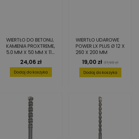
WIERTŁO DO BETONU,
WIERTŁO UDAROWE
KAMIENIA PROXTREME,
POWER LX PLUS Ø 12 X
5.0 MM X 50 MM X 115
260 X 200 MM
MM
24,06 zł
19,00 zł
Cena
Cena
Cena
37,99 zł
podstawowa
Dodaj do koszyka
Dodaj do koszyka