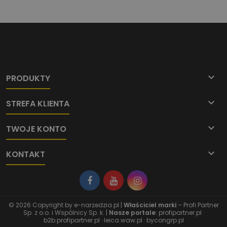

PRODUKTY

STREFA KLIENTA

TWOJE KONTO

KONTAKT
© 2026 Copyright by
e-narzedzia.pl
|
Właściciel marki
– Profi Partner
Sp. z o.o. i Wspólnicy Sp. k. |
Nasze portale
:
profipartner.pl
·
b2b.profipartner.pl
·
leica.waw.pl
·
bycongrp.pl