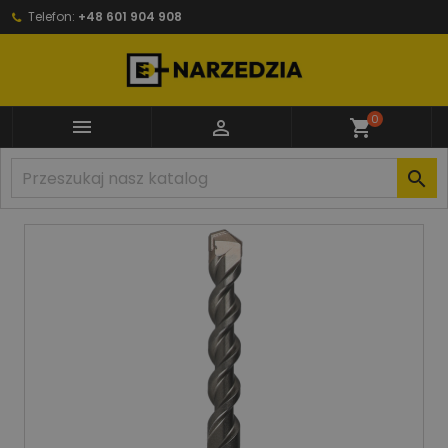
Telefon:
+48 601 904 908
0


shopping_cart
