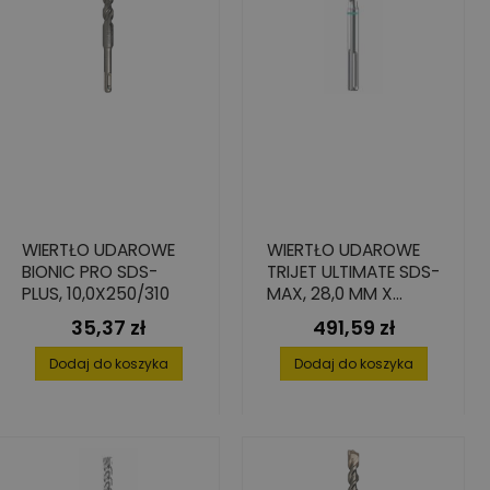
WIERTŁO UDAROWE
WIERTŁO UDAROWE
BIONIC PRO SDS-
TRIJET ULTIMATE SDS-
PLUS, 10,0X250/310
MAX, 28,0 MM X
600/720 MM
35,37 zł
491,59 zł
Cena
Cena
Dodaj do koszyka
Dodaj do koszyka