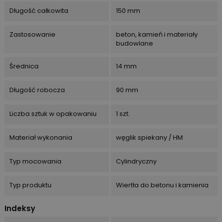
Długość całkowita
150 mm
Zastosowanie
beton, kamień i materiały
budowlane
Średnica
14 mm
Długość robocza
90 mm
Liczba sztuk w opakowaniu
1 szt.
Materiał wykonania
węglik spiekany / HM
Typ mocowania
Cylindryczny
Typ produktu
Wiertła do betonu i kamienia
Indeksy