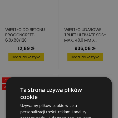
WIERTŁO DO BETONU
WIERTŁO UDAROWE
PROCONCRETE,
TRIJET ULTIMATE SDS-
8,0X80/120
MAX, 40,0 MM X
800/920 MM
12,89 zł
936,08 zł
Cena
Cena
Dodaj do koszyka
Dodaj do koszyka
Rabat
-50%
Wyprzedaż!
Ta strona używa plików
cookie
Używamy plików cookie w celu
personalizacji treści, reklam i analizy