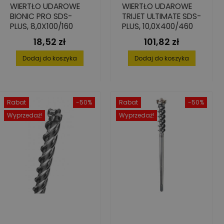
WIERTŁO UDAROWE
WIERTŁO UDAROWE
BIONIC PRO SDS-
TRIJET ULTIMATE SDS-
PLUS, 8,0X100/160
PLUS, 10,0X400/460
18,52 zł
101,82 zł
Cena
Cena
Dodaj do koszyka
Dodaj do koszyka
Rabat
-50%
Rabat
-50%
Wyprzedaż!
Wyprzedaż!