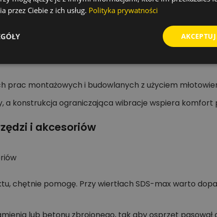
a przez Ciebie z ich usług.
Polityka prywatności
ax.
EGÓŁY
AKCEPTUJ
ch prac montażowych i budowlanych z użyciem młotowie
 a konstrukcja ograniczająca wibracje wspiera komfort 
zędzi i akcesoriów
oriów
tu, chętnie pomogę. Przy wiertłach SDS-max warto dopas
ienia lub betonu zbrojonego, tak aby osprzęt pasował 