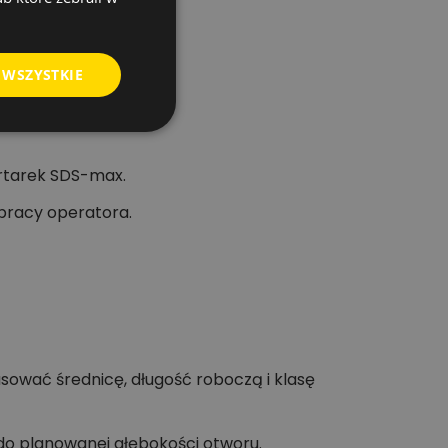
 WSZYSTKIE
rtarek SDS-max.
pracy operatora.
ować średnicę, długość roboczą i klasę
do planowanej głębokości otworu.