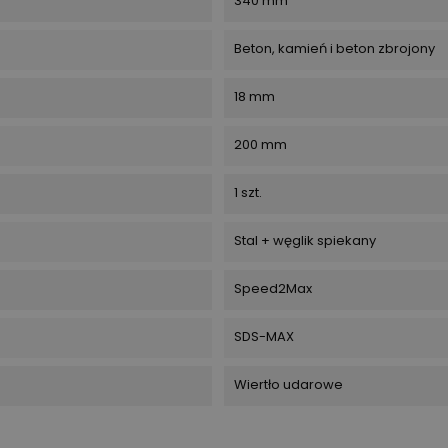
340 mm
Beton, kamień i beton zbrojony
18 mm
200 mm
1 szt.
Stal + węglik spiekany
Speed2Max
SDS-MAX
Wiertło udarowe