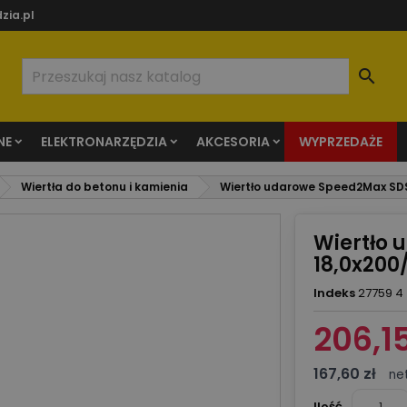
zia.pl

NE
ELEKTRONARZĘDZIA
AKCESORIA
WYPRZEDAŻE
Wiertła do betonu i kamienia
Wiertło udarowe Speed2Max SD
Wiertło
18,0x200
Indeks
27759 4
206,15
167,60 zł
ne
Ilość