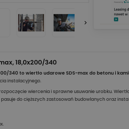

max, 18,0x200/340
00/340 to wiertło udarowe SDS-max do betonu i kami
ia instalacyjnego.
ozpoczęcie wiercenia i sprawne usuwanie urobku. Wiertł
asuje do cięższych zastosowań budowlanych oraz instal
x.