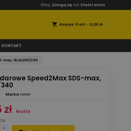
Witaj,
Zaloguj się
lub
Stwórz konto
shopping_cart
Koszyk:
0
szt. - 0,00 zł
KONTAKT
S-max, 18,0x200/340
 udarowe Speed2Max SDS-max,
/340
Marka
Heller
 zł
Brutto
tto