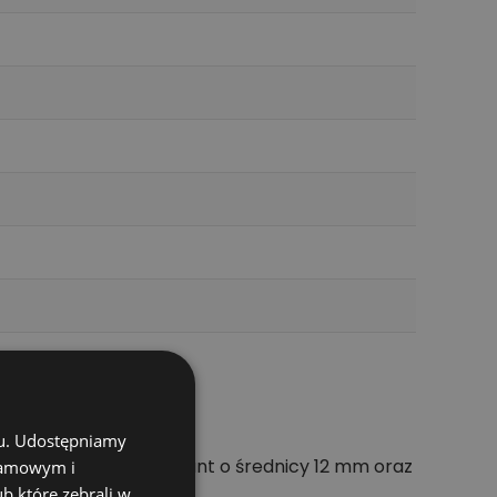
m
chu. Udostępniamy
onie i kamieniu. Wariant o średnicy 12 mm oraz
klamowym i
ub które zebrali w