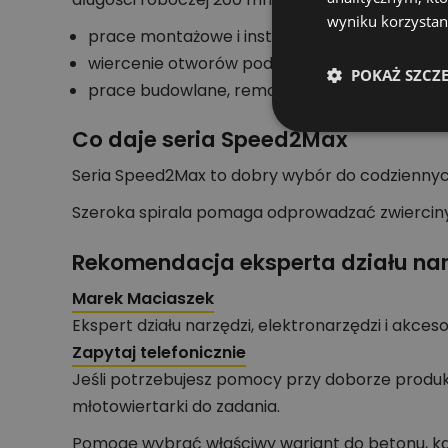
wyniku korzystani
prace montażowe i instalacyjne w betonie.
wiercenie otworów pod zamocowania SDS-m
POKAŻ SZCZ
prace budowlane, remontowe i serwisowe.
Co daje seria Speed2Max
Seria Speed2Max to dobry wybór do codzienny
Szeroka spirala pomaga odprowadzać zwierciny,
Rekomendacja eksperta działu nar
Marek Maciaszek
Ekspert działu narzędzi, elektronarzędzi i akces
Zapytaj telefonicznie
Jeśli potrzebujesz pomocy przy doborze produk
młotowiertarki do zadania.
Pomogę wybrać właściwy wariant do betonu, kam