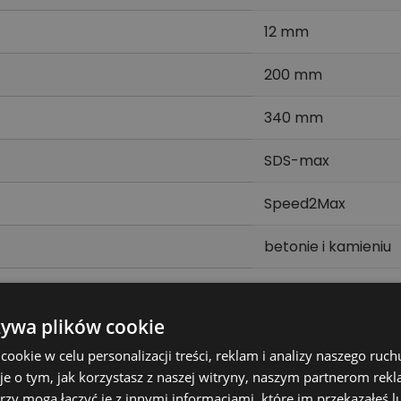
12 mm
200 mm
340 mm
SDS-max
Speed2Max
betonie i kamieniu
wiercenie z udare
żywa plików cookie
okie w celu personalizacji treści, reklam i analizy naszego ru
rów pod kotwy, przepusty, mocowania i instalacje w bet
je o tym, jak korzystasz z naszej witryny, naszym partnerom re
rzy mogą łączyć je z innymi informacjami, które im przekazałeś l
aganej głębokości i rodzaju wykonywanego otworu.