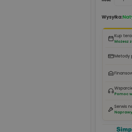
Nat
Wysyłka:
Kup tera
Możesz z
Metody 
Finansow
Wsparci
Pomoc w 
Serwis n
Naprawy