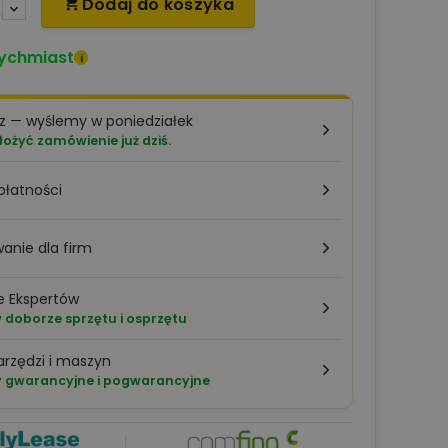
Dodaj do koszyka

ychmiast
i
z — wyślemy w poniedziałek
łożyć zamówienie już dziś.
płatności
anie dla firm
e Ekspertów
doborze sprzętu i osprzętu
arzędzi i maszyn
 gwarancyjne i pogwarancyjne