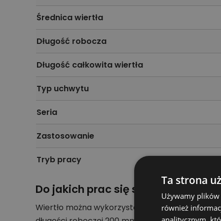
Średnica wiertła
Długość robocza
Długość całkowita wiertła
Typ uchwytu
Seria
Zastosowanie
Tryb pracy
Ta strona u
Do jakich prac się sprawdzi
Używamy plików co
Wiertło można wykorzystać do wykonywania otwo
również informac
analitycznym, któ
długości roboczej 200 mm warto dobrać do wym