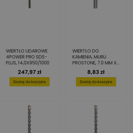
WIERTŁO UDAROWE
WIERTŁO DO
4POWER PRO SDS-
KAMIENIA, MURU
PLUS, 14,0X950/1000
PROSTONE, 7.0 MM X
85 MM X 150 MM
247,97 zł
8,83 zł
Cena
Cena
Dodaj do koszyka
Dodaj do koszyka