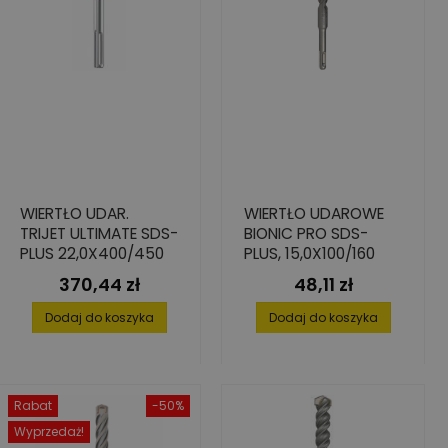
WIERTŁO UDAR.
WIERTŁO UDAROWE
TRIJET ULTIMATE SDS-
BIONIC PRO SDS-
PLUS 22,0X400/450
PLUS, 15,0X100/160
370,44 zł
48,11 zł
Cena
Cena
Dodaj do koszyka
Dodaj do koszyka
Rabat
-50%
Wyprzedaż!