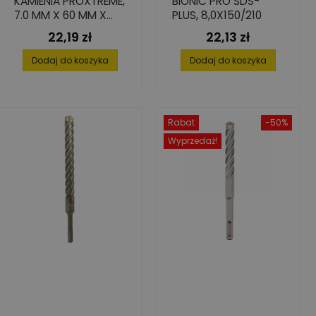
KAMIENIA PROXTREME,
BIONIC PRO SDS-
7.0 MM X 60 MM X
PLUS, 8,0X150/210
125 MM
22,19 zł
22,13 zł
Cena
Cena
Dodaj do koszyka
Dodaj do koszyka
Rabat
-50%
Wyprzedaż!