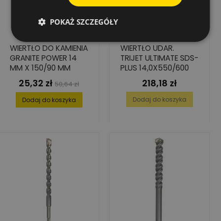
POKAŻ SZCZEGÓŁY
WIERTŁO DO KAMIENIA
WIERTŁO UDAR.
GRANITE POWER 14
TRIJET ULTIMATE SDS-
MM X 150/90 MM
PLUS 14,0X550/600
25,32 zł
218,18 zł
Cena
Cena
Cena
50,64 zł
podstawowa
Dodaj do koszyka
Dodaj do koszyka