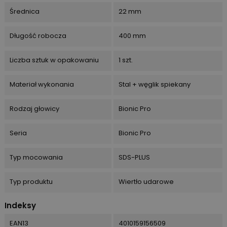
Średnica
22 mm
Długość robocza
400 mm
Liczba sztuk w opakowaniu
1 szt.
Materiał wykonania
Stal + węglik spiekany
Rodzaj głowicy
Bionic Pro
Seria
Bionic Pro
Typ mocowania
SDS-PLUS
Typ produktu
Wiertło udarowe
Indeksy
EAN13
4010159156509