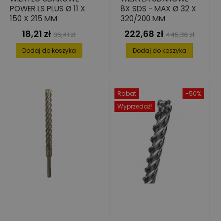
POWER LS PLUS Ø 11 X
8X SDS - MAX Ø 32 X
150 X 215 MM
320/200 MM
18,21 zł
222,68 zł
Cena
Cena
Cena
Cena
36,41 zł
445,36 zł
podstawowa
podstawowa
Dodaj do koszyka
Dodaj do koszyka
Rabat
-50%
Wyprzedaż!