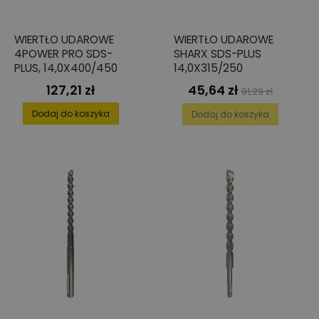
WIERTŁO UDAROWE
WIERTŁO UDAROWE
4POWER PRO SDS-
SHARX SDS-PLUS
PLUS, 14,0X400/450
14,0X315/250
127,21 zł
45,64 zł
Cena
Cena
Cena
91,29 zł
podstawowa
Dodaj do koszyka
Dodaj do koszyka