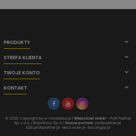

PRODUKTY

STREFA KLIENTA

TWOJE KONTO

KONTAKT
© 2026 Copyright by
e-narzedzia.pl
|
Właściciel marki
– Profi Partner
Sp. z o.o. i Wspólnicy Sp. k. |
Nasze portale
:
profipartner.pl
·
b2b.profipartner.pl
·
leica.waw.pl
·
bycongrp.pl