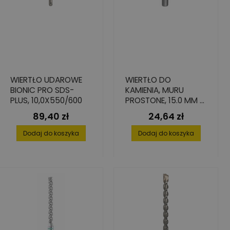
WIERTŁO UDAROWE
WIERTŁO DO
BIONIC PRO SDS-
KAMIENIA, MURU
PLUS, 10,0X550/600
PROSTONE, 15.0 MM X
90 MM X 150 MM
89,40 zł
24,64 zł
Cena
Cena
Dodaj do koszyka
Dodaj do koszyka