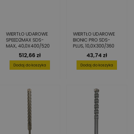
WIERTŁO UDAROWE
WIERTŁO UDAROWE
SPEED2MAX SDS-
BIONIC PRO SDS-
MAX, 40,0X400/520
PLUS, 10,0X300/360
512,66 zł
43,74 zł
Cena
Cena
Dodaj do koszyka
Dodaj do koszyka