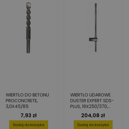
WIERTŁO DO BETONU
WIERTŁO UDAROWE
PROCONCRETE,
DUSTER EXPERT SDS-
3,0X45/85
PLUS, 16X250/370,
BIONIC
7,93 zł
204,08 zł
Cena
Cena
Dodaj do koszyka
Dodaj do koszyka