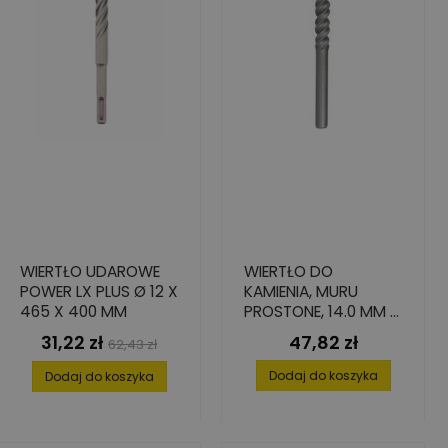
WIERTŁO UDAROWE
WIERTŁO DO
POWER LX PLUS Ø 12 X
KAMIENIA, MURU
465 X 400 MM
PROSTONE, 14.0 MM X
275 MM X 400 MM
31,22 zł
47,82 zł
Cena
Cena
Cena
62,43 zł
podstawowa
Dodaj do koszyka
Dodaj do koszyka