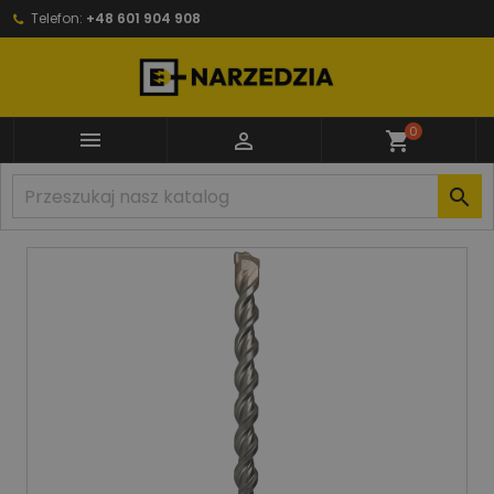
Telefon:
+48 601 904 908
0


shopping_cart
