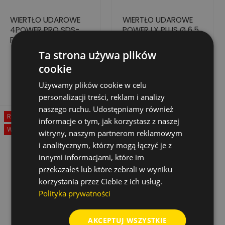
WIERTŁO UDAROWE
WIERTŁO UDAROWE
4POWER PRO SDS-
POWER LX PLUS Ø 6,5
PLUS, 8,0X900/950
X 215 X 150 MM
Ta strona używa plików
205,07 zł
15,99 zł
Cena
Cena
Cena
31,97 zł
cookie
podstawowa
Dodaj do koszyka
Dodaj do koszyka
Używamy plików cookie w celu
personalizacji treści, reklam i analizy
naszego ruchu. Udostępniamy również
Rabat
-50%
informacje o tym, jak korzystasz z naszej
Wyprzedaż!
witryny, naszym partnerom reklamowym
i analitycznym, którzy mogą łączyć je z
innymi informacjami, które im
przekazałeś lub które zebrali w wyniku
korzystania przez Ciebie z ich usług.
Polityka prywatności
AKCEPTUJ WSZYSTKIE