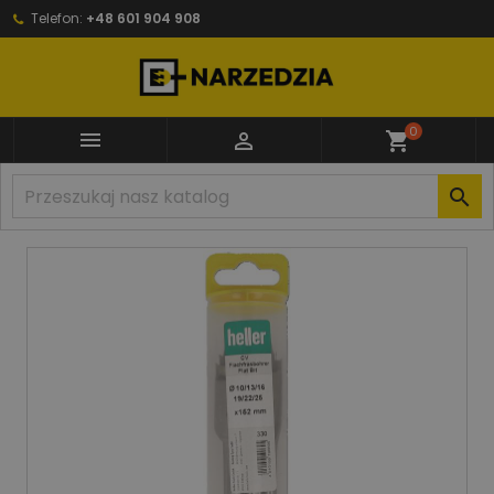
Telefon:
+48 601 904 908
0


shopping_cart
