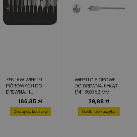
ZESTAW WIERTEŁ
WIERTŁO PIÓROWE
PIÓROWYCH DO
DO DREWNA, 6-KĄT
DREWNA, 11
1/4" 36X152 MM
ELEMENTÓW, 10-40
186,85 zł
29,88 zł
Cena
Cena
MM
Dodaj do koszyka
Dodaj do koszyka