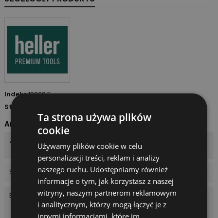
Indeks
19069 5
Stan
Nowy
Ta strona używa plików
Arkusz danych
cookie
Zastosowanie
Drewno i materiały
Używamy plików cookie w celu
drewnopochodne
personalizacji treści, reklam i analizy
naszego ruchu. Udostępniamy również
Średnica
10/13/16/19/22/25 mm
informacje o tym, jak korzystasz z naszej
witryny, naszym partnerom reklamowym
Elementy zestawu
1 x Zestaw wiertel piórowych
i analitycznym, którzy mogą łączyć je z
do drewna, 6 elementów,10-
25 mm.
innymi informacjami, które im