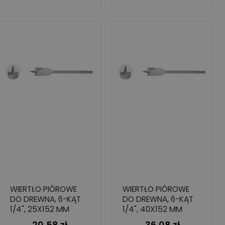
WIERTŁO PIÓROWE
WIERTŁO PIÓROWE
DO DREWNA, 6-KĄT
DO DREWNA, 6-KĄT
1/4", 25X152 MM
1/4", 40X152 MM
20,58 zł
36,08 zł
Cena
Cena