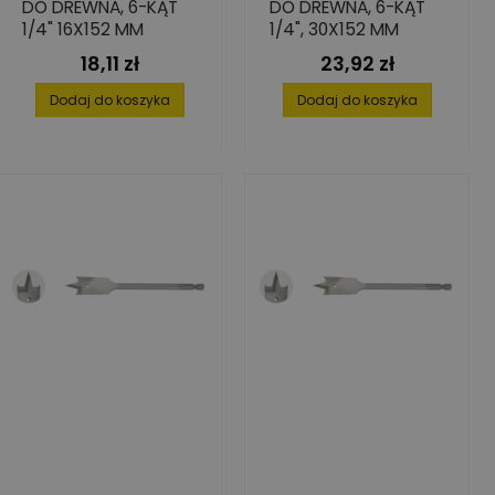
DO DREWNA, 6-KĄT
DO DREWNA, 6-KĄT
1/4" 16X152 MM
1/4", 30X152 MM
18,11 zł
23,92 zł
Cena
Cena
Dodaj do koszyka
Dodaj do koszyka