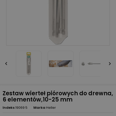


Zestaw wierteł piórowych do drewna,
6 elementów,10-25 mm
Indeks
19069 5
Marka
Heller