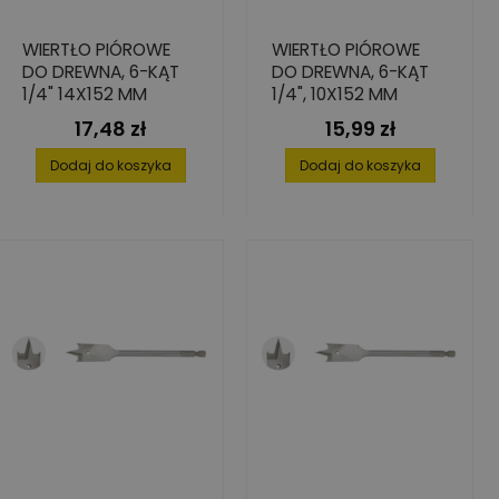
WIERTŁO PIÓROWE
WIERTŁO PIÓROWE
DO DREWNA, 6-KĄT
DO DREWNA, 6-KĄT
1/4" 14X152 MM
1/4", 10X152 MM
17,48 zł
15,99 zł
Cena
Cena
Dodaj do koszyka
Dodaj do koszyka