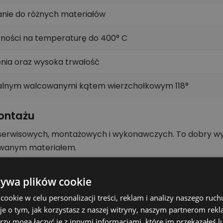
nie do różnych materiałów
rności na temperaturę do 400° C
nia oraz wysoka trwałość
iralnym walcowanymi kątem wierzchołkowym 118°
ontażu
 serwisowych, montażowych i wykonawczych. To dobry wyb
owanym materiałem.
,5 mm x 101 mm - 10 szt. szczególnie istotne jest dopa
 narzędzie może pracować stabilnie, a efekt obróbki bę
żywa plików cookie
okie w celu personalizacji treści, reklam i analizy naszego ru
kt
je o tym, jak korzystasz z naszej witryny, naszym partnerom re
wnanie wariantów.
rzy mogą łączyć je z innymi informacjami, które im przekazałeś l