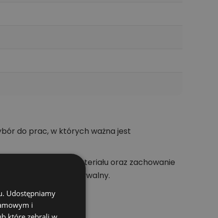
ór do prac, w których ważna jest
sowanie osprzętu do materiału oraz zachowanie
dzie bardziej przewidywalny.
chu. Udostępniamy
klamowym i
ub które zebrali w