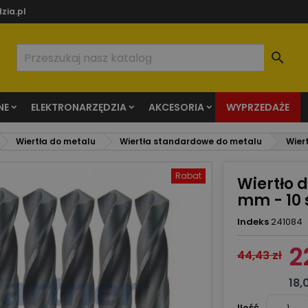
zia.pl

NE
ELEKTRONARZĘDZIA
AKCESORIA
WYPRZEDAŻE
Wiertła do metalu
Wiertła standardowe do metalu
Wier
Rabat
Wiertło 
mm - 10 s
Indeks
241084
2
44,43 zł
18,
Ilość