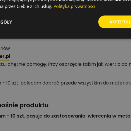
a przez Ciebie z ich usług.
Polityka prywatności
la grupy Wiertła standardowe do metalu.
tatu, serwisu lub ekipy montażowej.
EGÓŁY
AKCEPTUJ
zędzi i akcesoriów
oriów
r.pl
tu, chętnie pomogę. Przy osprzęcie takim jak wiertło do
 - 10 szt. polecam dobrać przede wszystkim do materiału
nośnie produktu
m - 10 szt. pasuje do zastosowania: wiercenia w metal