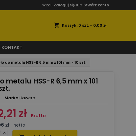
Witaj,
Zaloguj się
lub
Stwórz konto
shopping_cart
Koszyk:
0
szt. - 0,00 zł
KONTAKT
tło do metalu HSS-R 6,5 mm x 101 mm - 10 szt.
do metalu HSS-R 6,5 mm x 101
zt.
Marka
Hawera
2,21 zł
Brutto
06 zł
netto