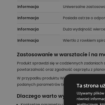
Informacja
Uniwersalne zastosowa
Informacja
Posiada ostrze o odpo
Informacja
Duża wydajność wierce
Informacja
Wiertło z rowkiem sp
Zastosowanie w warsztacie i na m
Produkt sprawdzi się w codziennych zadaniach
powtarzalność oraz zgodność osprzętu z plan
W przypadku produktu Wiertło do metalu HSS-R 6
podanych parametrów technicznych. Dzięki temu
Ta strona u
Używamy plików co
Dlaczego warto wybrać ten produ
również informac
Konkretne parametry ułatwiają szybkie poró
analitycznym, któ