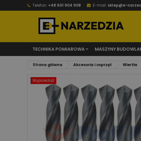
Telefon:
+48 601 904 908
E-mail:
sklep@e-narzed
TECHNIKA POMIAROWA
MASZYNY BUDOWLA
Strona główna
Akcesoria i osprzęt
Wiertła
Wyprzedaż!