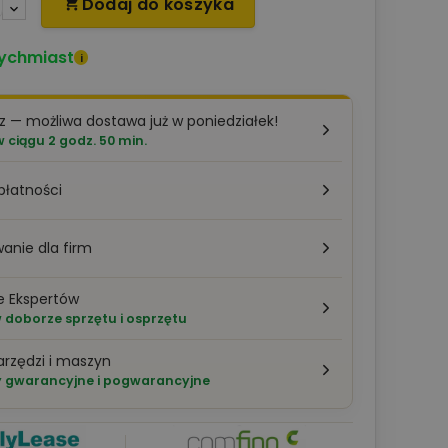
Dodaj do koszyka

ychmiast
i
z — możliwa dostawa już w poniedziałek!
ciągu 2 godz. 50 min.
płatności
anie dla firm
e Ekspertów
doborze sprzętu i osprzętu
arzędzi i maszyn
 gwarancyjne i pogwarancyjne