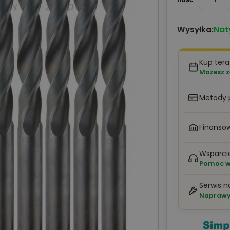
Nat
Wysyłka:
Kup tera
Możesz z
Metody 
Finansow
Wsparci
Pomoc w 
Serwis n
Naprawy