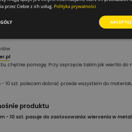
a przez Ciebie z ich usług.
Polityka prywatności
la grupy Wiertła standardowe do metalu.
tatu, serwisu lub ekipy montażowej.
EGÓŁY
AKCEPTUJ
zędzi i akcesoriów
oriów
r.pl
tu, chętnie pomogę. Przy osprzęcie takim jak wiertło do
- 10 szt. polecam dobrać przede wszystkim do materiału,
nośnie produktu
 - 10 szt. pasuje do zastosowania: wiercenia w metal