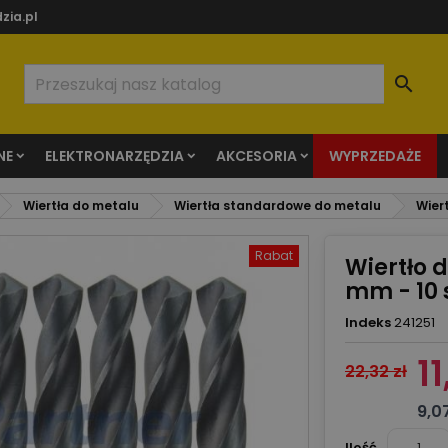
zia.pl

NE
ELEKTRONARZĘDZIA
AKCESORIA
WYPRZEDAŻE
Wiertła do metalu
Wiertła standardowe do metalu
Wier
Rabat
Wiertło 
mm - 10 s
Indeks
241251
11
22,32 zł
9,07
Ilość