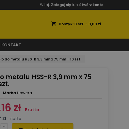
Witaj,
Zaloguj się
lub
Stwórz konto
shopping_cart
Koszyk:
0
szt. - 0,00 zł
KONTAKT
tło do metalu HSS-R 3,9 mm x 75 mm - 10 szt.
do metalu HSS-R 3,9 mm x 75
zt.
Marka
Hawera
,16 zł
Brutto
 zł
netto