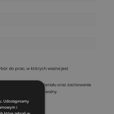
ór do prac, w których ważna jest
owanie osprzętu do materiału oraz zachowanie
dzie bardziej przewidywalny.
chu. Udostępniamy
klamowym i
ub które zebrali w