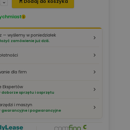
Dodaj do koszyka

ychmiast
i
z — wyślemy w poniedziałek
łożyć zamówienie już dziś.
płatności
anie dla firm
e Ekspertów
doborze sprzętu i osprzętu
arzędzi i maszyn
 gwarancyjne i pogwarancyjne