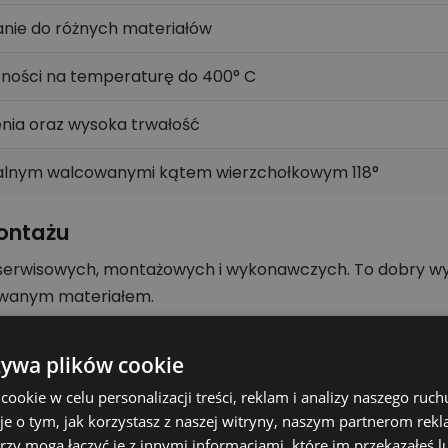
nie do różnych materiałów
rności na temperaturę do 400° C
nia oraz wysoka trwałość
iralnym walcowanymi kątem wierzchołkowym 118°
ontażu
 serwisowych, montażowych i wykonawczych. To dobry wyb
owanym materiałem.
3,9 mm x 75 mm - 10 szt. szczególnie istotne jest dopas
 narzędzie może pracować stabilnie, a efekt obróbki bę
żywa plików cookie
okie w celu personalizacji treści, reklam i analizy naszego ru
kt
je o tym, jak korzystasz z naszej witryny, naszym partnerom re
wnanie wariantów.
rzy mogą łączyć je z innymi informacjami, które im przekazałeś l