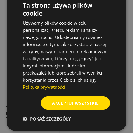
Ta strona używa plików
cookie
Używamy plików cookie w celu
personalizacji treści, reklam i analizy
naszego ruchu. Udostępniamy również
informacje o tym, jak korzystasz z naszej
witryny, naszym partnerom reklamowym
i analitycznym, którzy mogą łączyć je z
innymi informacjami, które im
przekazałeś lub które zebrali w wyniku
korzystania przez Ciebie z ich usług.
Polityka prywatności
AKCEPTUJ WSZYSTKIE
WIERTŁO DO METALU
WIERTŁO DO METALU
HSS-R, WALCOWANE,
HSS-R, Ø 1.7 MM X 43
POKAŻ SZCZEGÓŁY
7,9 MM (10 SZT.)
MM (10 SZT.)
60,34 zł
13,81 zł
Cena
Cena