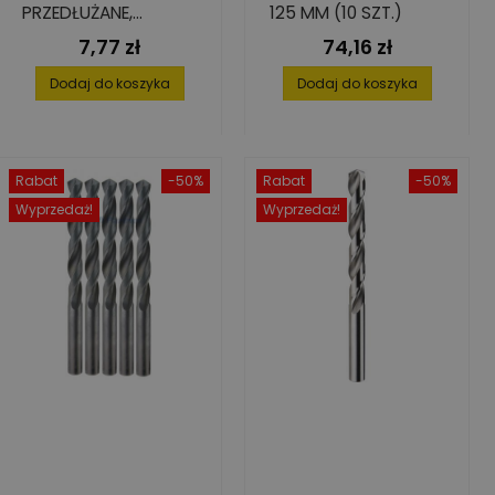
PRZEDŁUŻANE,
125 MM (10 SZT.)
3,2X69/106
7,77 zł
74,16 zł
Cena
Cena
Dodaj do koszyka
Dodaj do koszyka
Rabat
-50%
Rabat
-50%
Wyprzedaż!
Wyprzedaż!