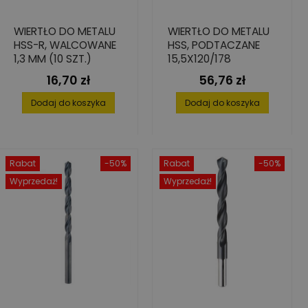
WIERTŁO DO METALU
WIERTŁO DO METALU
HSS-R, WALCOWANE
HSS, PODTACZANE
1,3 MM (10 SZT.)
15,5X120/178
16,70 zł
56,76 zł
Cena
Cena
Dodaj do koszyka
Dodaj do koszyka
Rabat
-50%
Rabat
-50%
Wyprzedaż!
Wyprzedaż!