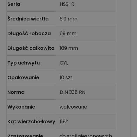
Seria
HSS-R
Średnica wiertła
6,9 mm
Długość robocza
69 mm
Długość całkowita
109 mm
Typ uchwytu
CYL
Opakowanie
10 szt.
Norma
DIN 338 RN
Wykonanie
walcowane
Kąt wierzchołkowy
118°
Zastosowanie
do stali niestopowych