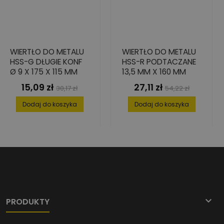
WIERTŁO DO METALU
WIERTŁO DO METALU
HSS-G DŁUGIE KONF
HSS-R PODTACZANE
Ø 9 X 175 X 115 MM
13,5 MM X 160 MM
15,09 zł
27,11 zł
Cena
Cena
Cena
Cena
30,17 zł
54,22 zł
podstawowa
podstawowa
Dodaj do koszyka
Dodaj do koszyka

PRODUKTY