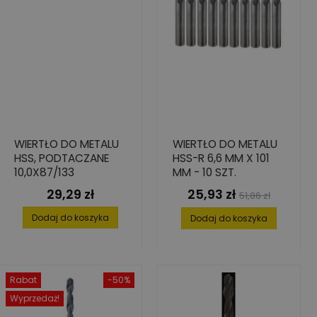
WIERTŁO DO METALU
WIERTŁO DO METALU
HSS, PODTACZANE
HSS-R 6,6 MM X 101
10,0X87/133
MM - 10 SZT.
29,29 zł
25,93 zł
Cena
Cena
Cena
51,86 zł
podstawowa
Dodaj do koszyka
Dodaj do koszyka
Rabat
-50%
Wyprzedaż!