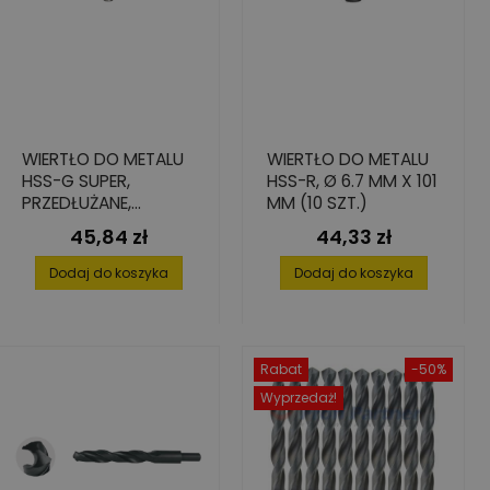
WIERTŁO DO METALU
WIERTŁO DO METALU
HSS-G SUPER,
HSS-R, Ø 6.7 MM X 101
PRZEDŁUŻANE,
MM (10 SZT.)
13X134/205
45,84 zł
44,33 zł
Cena
Cena
Dodaj do koszyka
Dodaj do koszyka
Rabat
-50%
Wyprzedaż!