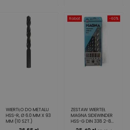
Rabat
-60%
WIERTŁO DO METALU
ZESTAW WIERTEŁ
HSS-R, Ø 6.0 MM X 93
MAGNA SIDEWINDER
MM (10 SZT.)
HSS-G DIN 338 2-8
MM 6 SZT.
Cena
Cena
Cena