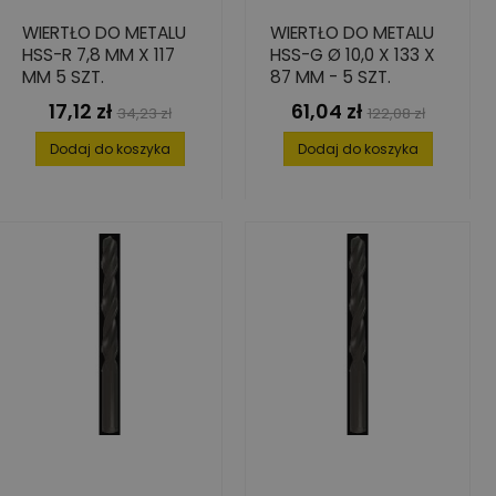
WIERTŁO DO METALU
WIERTŁO DO METALU
HSS-R 7,8 MM X 117
HSS-G Ø 10,0 X 133 X
MM 5 SZT.
87 MM - 5 SZT.
17,12 zł
61,04 zł
Cena
Cena
Cena
Cena
34,23 zł
122,08 zł
podstawowa
podstawowa
Dodaj do koszyka
Dodaj do koszyka