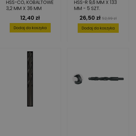
HSS-CO, KOBALTOWE
HSS-R 9,6 MM X 133
3,2 MM X 36 MM
MM - 5 SZT.
12,40 zł
26,50 zł
Cena
Cena
Cena
52,99 zł
podstawowa
Dodaj do koszyka
Dodaj do koszyka