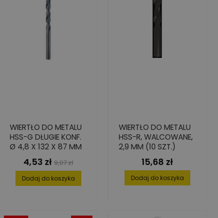
WIERTŁO DO METALU
WIERTŁO DO METALU
HSS-G DŁUGIE KONF.
HSS-R, WALCOWANE,
Ø 4,8 X 132 X 87 MM
2,9 MM (10 SZT.)
4,53 zł
15,68 zł
Cena
Cena
Cena
9,07 zł
podstawowa
Dodaj do koszyka
Dodaj do koszyka