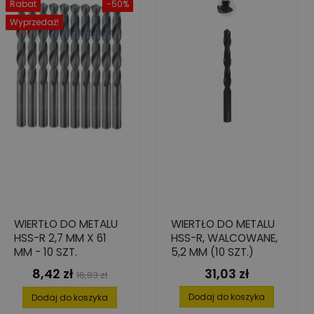
Rabat
-50%
Wyprzedaż!
WIERTŁO DO METALU
WIERTŁO DO METALU
HSS-R 2,7 MM X 61
HSS-R, WALCOWANE,
MM - 10 SZT.
5,2 MM (10 SZT.)
8,42 zł
31,03 zł
Cena
Cena
Cena
16,83 zł
podstawowa
Dodaj do koszyka
Dodaj do koszyka