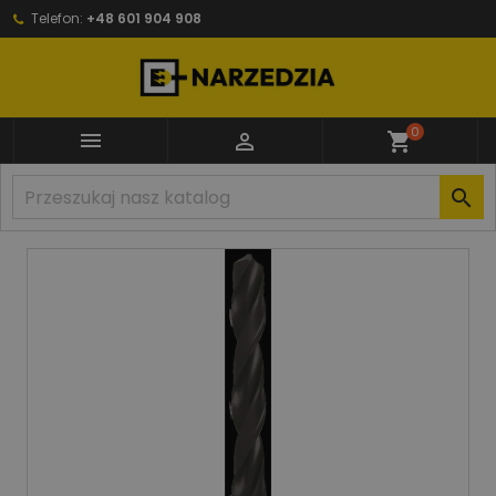
Telefon:
+48 601 904 908
0


shopping_cart
