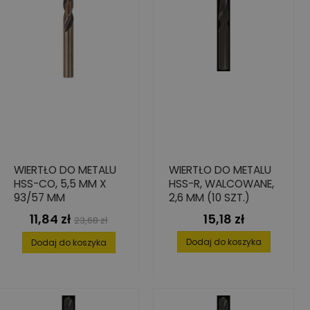
WIERTŁO DO METALU
WIERTŁO DO METALU
HSS-CO, 5,5 MM X
HSS-R, WALCOWANE,
93/57 MM
2,6 MM (10 SZT.)
11,84 zł
15,18 zł
Cena
Cena
Cena
23,68 zł
podstawowa
Dodaj do koszyka
Dodaj do koszyka