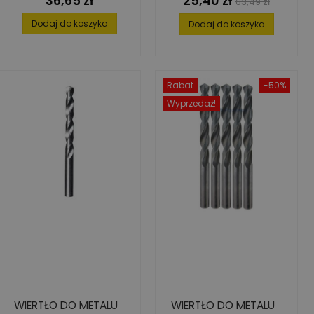
36,65 zł
25,40 zł
63,49 zł
podstawowa
Dodaj do koszyka
Dodaj do koszyka
Rabat
-50%
Wyprzedaż!
WIERTŁO DO METALU
WIERTŁO DO METALU