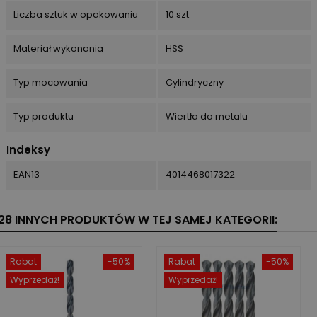
Liczba sztuk w opakowaniu
10 szt.
Materiał wykonania
HSS
Typ mocowania
Cylindryczny
Typ produktu
Wiertła do metalu
Indeksy
EAN13
4014468017322
28 INNYCH PRODUKTÓW W TEJ SAMEJ KATEGORII:
Rabat
-50%
Rabat
-50%
Wyprzedaż!
Wyprzedaż!