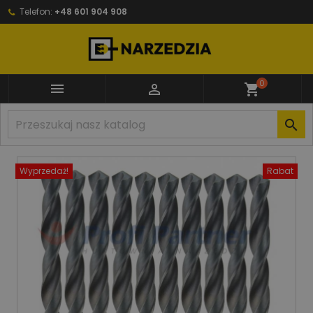
Telefon:
+48 601 904 908
0


shopping_cart

Wyprzedaż!
Rabat