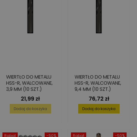
WIERTŁO DO METALU
WIERTŁO DO METALU
HSS-R, WALCOWANE,
HSS-R, WALCOWANE,
3,9 MM (10 SZT.)
9,4 MM (10 SZT.)
21,99 zł
76,72 zł
Cena
Cena
Dodaj do koszyka
Dodaj do koszyka
Rabat
-50%
Rabat
-50%