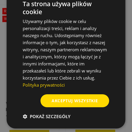
Ta strona używa plików
cookie
Rabat
-50%
Wyprzedaż!
Używamy plików cookie w celu
personalizacji treści, reklam i analizy
naszego ruchu. Udostępniamy również
informacje o tym, jak korzystasz z naszej
witryny, naszym partnerom reklamowym
i analitycznym, którzy mogą łączyć je z
innymi informacjami, które im
przekazałeś lub które zebrali w wyniku
korzystania przez Ciebie z ich usług.
Polityka prywatności
AKCEPTUJ WSZYSTKIE
WIERTŁO DO METALU
WIERTŁO DO METALU
HSS-G Ø 4,5 X 80 X
HSS-G SUPER,
47 MM - 10 SZT.
PRZEDŁUŻANE,
POKAŻ SZCZEGÓŁY
12X134/205
27,48 zł
43,60 zł
Cena
Cena
Cena
54,96 zł
podstawowa