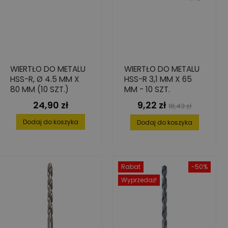
WIERTŁO DO METALU
WIERTŁO DO METALU
HSS-R, Ø 4.5 MM X
HSS-R 3,1 MM X 65
80 MM (10 SZT.)
MM - 10 SZT.
24,90 zł
9,22 zł
Cena
Cena
Cena
18,43 zł
podstawowa
Dodaj do koszyka
Dodaj do koszyka
Rabat
-50%
Wyprzedaż!