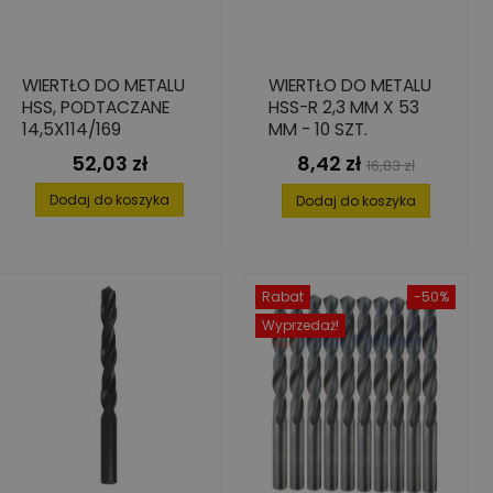
WIERTŁO DO METALU
WIERTŁO DO METALU
HSS, PODTACZANE
HSS-R 2,3 MM X 53
14,5X114/169
MM - 10 SZT.
52,03 zł
8,42 zł
Cena
Cena
Cena
16,83 zł
podstawowa
Dodaj do koszyka
Dodaj do koszyka
Rabat
-50%
Wyprzedaż!