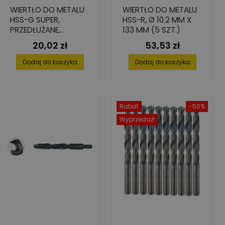
WIERTŁO DO METALU
WIERTŁO DO METALU
HSS-G SUPER,
HSS-R, Ø 10.2 MM X
PRZEDŁUŻANE,
133 MM (5 SZT.)
6,8X102/156
20,02 zł
53,53 zł
Cena
Cena
Dodaj do koszyka
Dodaj do koszyka
Rabat
-50%
Wyprzedaż!