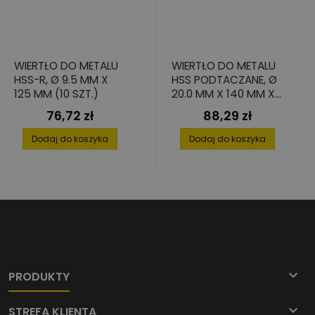
WIERTŁO DO METALU
WIERTŁO DO METALU
HSS-R, Ø 9.5 MM X
HSS PODTACZANE, Ø
125 MM (10 SZT.)
20.0 MM X 140 MM X
205 MM (1 SZT.)
76,72 zł
88,29 zł
Cena
Cena
Dodaj do koszyka
Dodaj do koszyka

PRODUKTY

STREFA KLIENTA