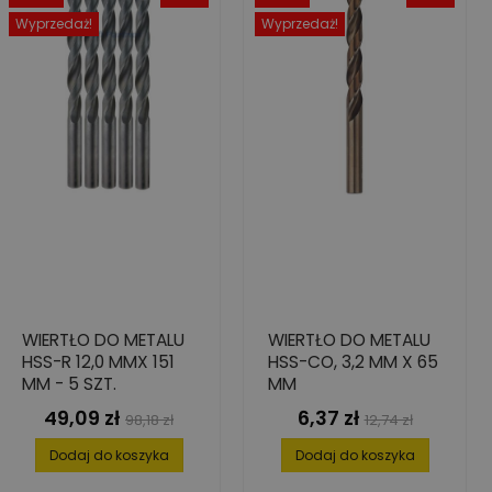
Wyprzedaż!
Wyprzedaż!
WIERTŁO DO METALU
WIERTŁO DO METALU
HSS-R 12,0 MMX 151
HSS-CO, 3,2 MM X 65
MM - 5 SZT.
MM
49,09 zł
6,37 zł
Cena
Cena
Cena
Cena
98,18 zł
12,74 zł
podstawowa
podstawowa
Dodaj do koszyka
Dodaj do koszyka