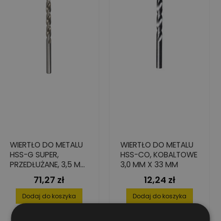
WIERTŁO DO METALU
WIERTŁO DO METALU
HSS-G SUPER,
HSS-CO, KOBALTOWE
PRZEDŁUŻANE, 3,5 MM
3,0 MM X 33 MM
(10 SZT.)
71,27 zł
12,24 zł
Cena
Cena
Dodaj do koszyka
Dodaj do koszyka