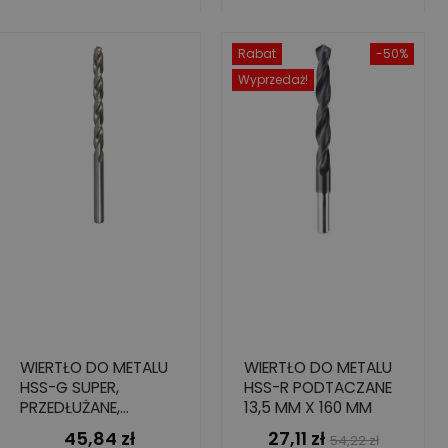
Rabat
-50%
Wyprzedaż!
WIERTŁO DO METALU
WIERTŁO DO METALU
HSS-G SUPER,
HSS-R PODTACZANE
PRZEDŁUŻANE,
13,5 MM X 160 MM
13X134/205
45,84 zł
27,11 zł
Cena
Cena
Cena
54,22 zł