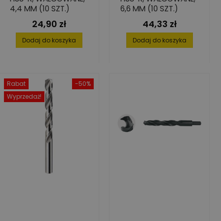
4,4 MM (10 SZT.)
6,6 MM (10 SZT.)
24,90 zł
44,33 zł
Cena
Cena
Dodaj do koszyka
Dodaj do koszyka
Rabat
-50%
Wyprzedaż!