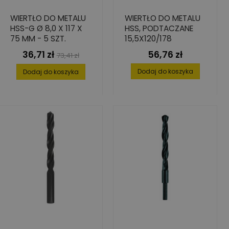
WIERTŁO DO METALU
WIERTŁO DO METALU
HSS-G Ø 8,0 X 117 X
HSS, PODTACZANE
75 MM - 5 SZT.
15,5X120/178
36,71 zł
56,76 zł
Cena
Cena
Cena
73,41 zł
podstawowa
Dodaj do koszyka
Dodaj do koszyka