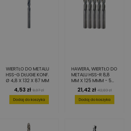
WIERTŁO DO METALU
HAWERA, WIERTŁO DO
HSS-G DŁUGIE KONF.
METALU HSS-R 8,8
Ø 4,8 X 132 X 87 MM
MM X 125 MMM - 5
SZT.
4,53 zł
21,42 zł
Cena
Cena
Cena
Cena
9,07 zł
42,83 zł
podstawowa
podstawowa
Dodaj do koszyka
Dodaj do koszyka