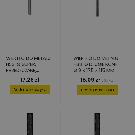
WIERTŁO DO METALU
WIERTŁO DO METALU
HSS-G SUPER,
HSS-G DŁUGIE KONF
PRZEDŁUŻANE,
Ø 9 X 175 X 115 MM
6,5X97/148
17,26 zł
15,09 zł
Cena
Cena
Cena
30,17 zł
podstawowa
Dodaj do koszyka
Dodaj do koszyka