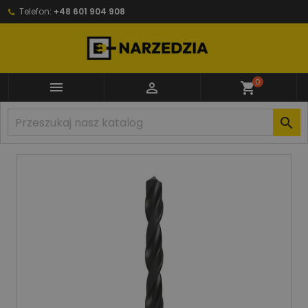
Telefon:
+48 601 904 908
0


shopping_cart
