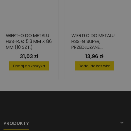
WIERTŁO DO METALU
WIERTŁO DO METALU
HSS-R, Ø 5.3 MM X 86
HSS-G SUPER,
MM (10 SZT.)
PRZEDŁUŻANE,
6,0X92/139
31,03 zł
13,96 zł
Cena
Cena
Dodaj do koszyka
Dodaj do koszyka

PRODUKTY