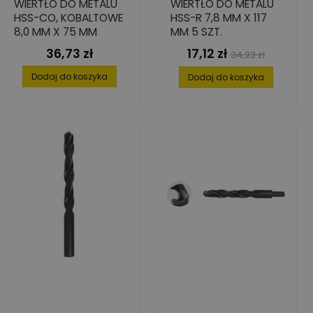
WIERTŁO DO METALU
WIERTŁO DO METALU
HSS-CO, KOBALTOWE
HSS-R 7,8 MM X 117
8,0 MM X 75 MM
MM 5 SZT.
36,73 zł
17,12 zł
Cena
Cena
Cena
34,23 zł
podstawowa
Dodaj do koszyka
Dodaj do koszyka