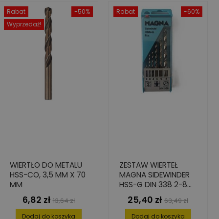
Rabat
-50%
Rabat
-60%
Wyprzedaż!
WIERTŁO DO METALU
ZESTAW WIERTEŁ
HSS-CO, 3,5 MM X 70
MAGNA SIDEWINDER
MM
HSS-G DIN 338 2-8
MM 6 SZT.
6,82 zł
25,40 zł
Cena
Cena
Cena
Cena
13,64 zł
63,49 zł
podstawowa
podstawowa
Dodaj do koszyka
Dodaj do koszyka