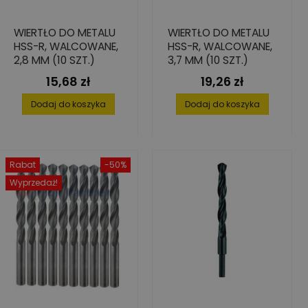
WIERTŁO DO METALU
WIERTŁO DO METALU
HSS-R, WALCOWANE,
HSS-R, WALCOWANE,
2,8 MM (10 SZT.)
3,7 MM (10 SZT.)
15,68 zł
19,26 zł
Cena
Cena
Dodaj do koszyka
Dodaj do koszyka
Rabat
-50%
Wyprzedaż!