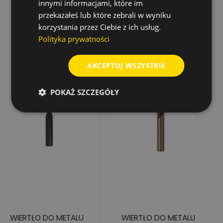
30,96 zł
10,37 zł
Cena
Cena
Cena
20,74 zł
innymi informacjami, które im
podstawowa
przekazałeś lub które zebrali w wyniku
Dodaj do koszyka
Dodaj do koszyka
korzystania przez Ciebie z ich usług.
Polityka prywatności
Rabat
-50%
AKCEPTUJ WSZYSTKIE
Wyprzedaż!
POKAŻ SZCZEGÓŁY
WIERTŁO DO METALU
WIERTŁO DO METALU