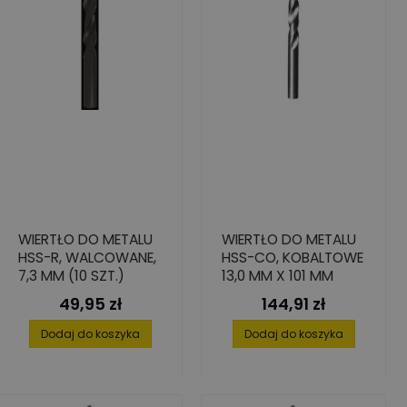
WIERTŁO DO METALU
WIERTŁO DO METALU
HSS-R, WALCOWANE,
HSS-CO, KOBALTOWE
7,3 MM (10 SZT.)
13,0 MM X 101 MM
49,95 zł
144,91 zł
Cena
Cena
Dodaj do koszyka
Dodaj do koszyka