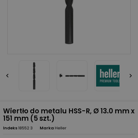


Wiertło do metalu HSS-R, Ø 13.0 mm x
151 mm (5 szt.)
Indeks
18552 3
Marka
Heller