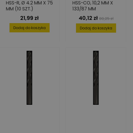
HSS-R, Ø 4.2 MM X 75
HSS-CO, 10,2 MM X
MM (10 SZT.)
133/87 MM
21,99 zł
40,12 zł
Cena
Cena
Cena
80,25 zł
podstawowa
Dodaj do koszyka
Dodaj do koszyka