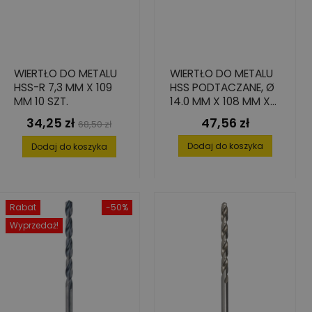
WIERTŁO DO METALU
WIERTŁO DO METALU
HSS-R 7,3 MM X 109
HSS PODTACZANE, Ø
MM 10 SZT.
14.0 MM X 108 MM X
160 MM (1 SZT.)
34,25 zł
47,56 zł
Cena
Cena
Cena
68,50 zł
podstawowa
Dodaj do koszyka
Dodaj do koszyka
Rabat
-50%
Wyprzedaż!