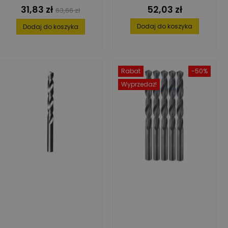
31,83 zł
52,03 zł
Cena
Cena
Cena
63,66 zł
podstawowa
Dodaj do koszyka
Dodaj do koszyka
Rabat
-50%
Wyprzedaż!