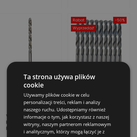
Rabat
-50%
Wyprzedaż!
Ta strona używa plików
cookie
Używamy plików cookie w celu
personalizacji treści, reklam i analizy
naszego ruchu. Udostępniamy również
WIERTŁO DO METALU
WIERTŁO DO METALU
informacje o tym, jak korzystasz z naszej
HSS-G SUPER,
HSS-R 1,9 MM X 46
witryny, naszym partnerom reklamowym
PRZEDŁUŻANE,
MM 10 SZT.
i analitycznym, którzy mogą łączyć je z
10,0X121/184