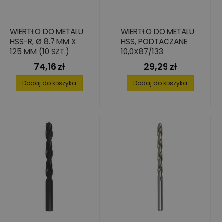
WIERTŁO DO METALU
WIERTŁO DO METALU
HSS-R, Ø 8.7 MM X
HSS, PODTACZANE
125 MM (10 SZT.)
10,0X87/133
74,16 zł
29,29 zł
Cena
Cena
Dodaj do koszyka
Dodaj do koszyka