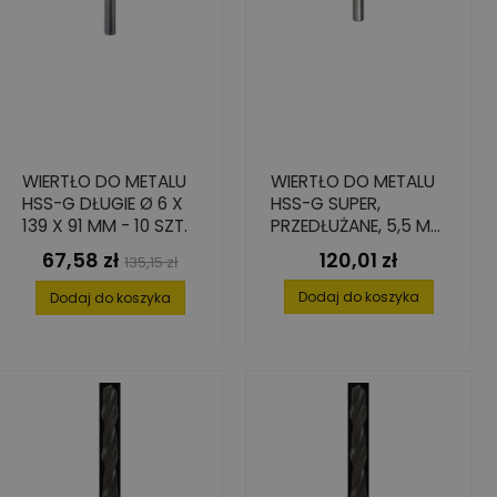
WIERTŁO DO METALU
WIERTŁO DO METALU
HSS-G DŁUGIE Ø 6 X
HSS-G SUPER,
139 X 91 MM - 10 SZT.
PRZEDŁUŻANE, 5,5 MM
(10 SZT.)
67,58 zł
120,01 zł
Cena
Cena
Cena
135,15 zł
podstawowa
Dodaj do koszyka
Dodaj do koszyka