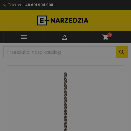
Telefon:
+48 601 904 908
0


shopping_cart
