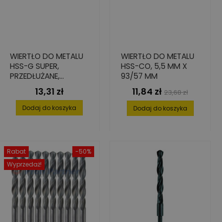
WIERTŁO DO METALU
WIERTŁO DO METALU
HSS-G SUPER,
HSS-CO, 5,5 MM X
PRZEDŁUŻANE,
93/57 MM
5,5X91/139
13,31 zł
11,84 zł
Cena
Cena
Cena
23,68 zł
podstawowa
Dodaj do koszyka
Dodaj do koszyka
Rabat
-50%
Wyprzedaż!