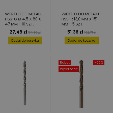
WIERTŁO DO METALU
WIERTŁO DO METALU
HSS-G Ø 4,5 X 80 X
HSS-R 13,0 MM X 151
47 MM - 10 SZT.
MM - 5 SZT.
27,48 zł
51,36 zł
Cena
Cena
Cena
Cena
54,96 zł
102,71 zł
podstawowa
podstawowa
Dodaj do koszyka
Dodaj do koszyka
Rabat
-50%
Wyprzedaż!