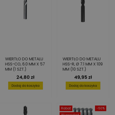
WIERTŁO DO METALU
WIERTŁO DO METALU
HSS-CO, 6.0 MM X 57
HSS-R, Ø 7.1 MM X 109
MM (1 SZT.)
MM (10 SZT.)
24,80 zł
49,95 zł
Cena
Cena
Dodaj do koszyka
Dodaj do koszyka
Rabat
-50%
Wyprzedaż!