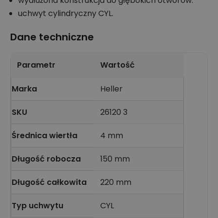
wydłużona konstrukcja do głębokich otworów.
uchwyt cylindryczny CYL.
Dane techniczne
Parametr
Wartość
Marka
Heller
SKU
26120 3
Średnica wiertła
4 mm
Długość robocza
150 mm
Długość całkowita
220 mm
Typ uchwytu
CYL