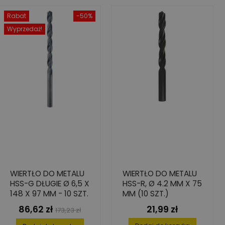
Rabat
-50%
Wyprzedaż!
WIERTŁO DO METALU
WIERTŁO DO METALU
HSS-G DŁUGIE Ø 6,5 X
HSS-R, Ø 4.2 MM X 75
148 X 97 MM - 10 SZT.
MM (10 SZT.)
86,62 zł
21,99 zł
Cena
Cena
Cena
173,23 zł
podstawowa