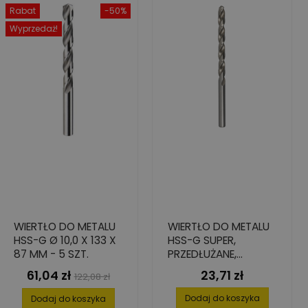
Rabat
-50%
Wyprzedaż!
WIERTŁO DO METALU
WIERTŁO DO METALU
HSS-G Ø 10,0 X 133 X
HSS-G SUPER,
87 MM - 5 SZT.
PRZEDŁUŻANE,
8,0X109/165
61,04 zł
23,71 zł
Cena
Cena
Cena
122,08 zł
podstawowa
Dodaj do koszyka
Dodaj do koszyka