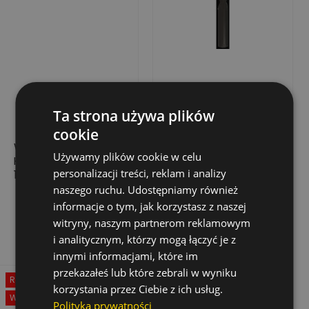
Ta strona używa plików
cookie
WIERTŁO DO METALU
WIERTŁO DO METALU
Używamy plików cookie w celu
HSS, PODTACZANE
HSS-R, WALCOWANE,
personalizacji treści, reklam i analizy
18,5X135/198
9,6 MM (10 SZT.)
naszego ruchu. Udostępniamy również
77,55 zł
84,05 zł
Cena
Cena
informacje o tym, jak korzystasz z naszej
Dodaj do koszyka
Dodaj do koszyka
witryny, naszym partnerom reklamowym
i analitycznym, którzy mogą łączyć je z
innymi informacjami, które im
przekazałeś lub które zebrali w wyniku
Rabat
-50%
korzystania przez Ciebie z ich usług.
Wyprzedaż!
Polityka prywatności