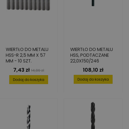
WIERTŁO DO METALU
WIERTŁO DO METALU
HSS-R 2,5 MM X 57
HSS, PODTACZANE
MM - 10 SZT.
22,0X150/246
7,43 zł
108,10 zł
Cena
Cena
Cena
14,86 zł
podstawowa
Dodaj do koszyka
Dodaj do koszyka