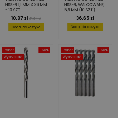
HSS-R 1,1 MM X 36 MM
HSS-R, WALCOWANE,
- 10 SZT.
5,6 MM (10 SZT.)
10,97 zł
36,65 zł
Cena
Cena
Cena
21,94 zł
podstawowa
Dodaj do koszyka
Dodaj do koszyka
Rabat
-50%
Rabat
-50%
Wyprzedaż!
Wyprzedaż!