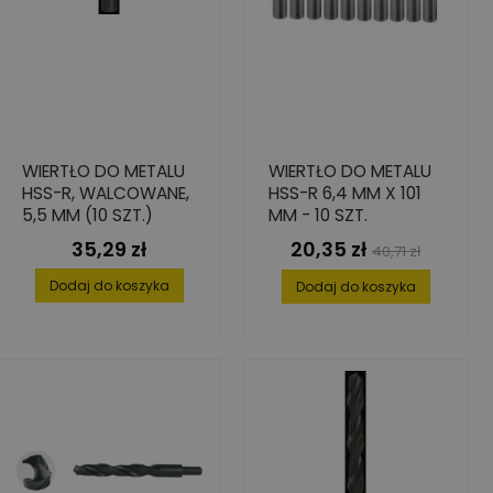
WIERTŁO DO METALU
WIERTŁO DO METALU
HSS-R, WALCOWANE,
HSS-R 6,4 MM X 101
5,5 MM (10 SZT.)
MM - 10 SZT.
35,29 zł
20,35 zł
Cena
Cena
Cena
40,71 zł
podstawowa
Dodaj do koszyka
Dodaj do koszyka