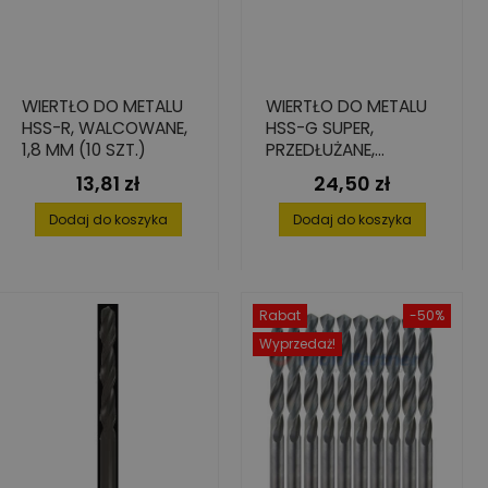
WIERTŁO DO METALU
WIERTŁO DO METALU
HSS-R, WALCOWANE,
HSS-G SUPER,
1,8 MM (10 SZT.)
PRZEDŁUŻANE,
8,5X109/165
13,81 zł
24,50 zł
Cena
Cena
Dodaj do koszyka
Dodaj do koszyka
Rabat
-50%
Wyprzedaż!