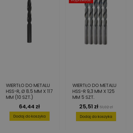
WIERTŁO DO METALU
WIERTŁO DO METALU
HSS-R, Ø 8.5 MM X 117
HSS-R 9,3 MM X 125
MM (10 SZT.)
MM 5 SZT.
64,44 zł
25,51 zł
Cena
Cena
Cena
51,02 zł
podstawowa
Dodaj do koszyka
Dodaj do koszyka