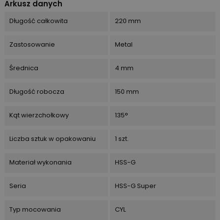
Arkusz danych
Długość całkowita
220 mm
Zastosowanie
Metal
Średnica
4 mm
Długość robocza
150 mm
Kąt wierzchołkowy
135°
Liczba sztuk w opakowaniu
1 szt.
Materiał wykonania
HSS-G
Seria
HSS-G Super
Typ mocowania
CYL