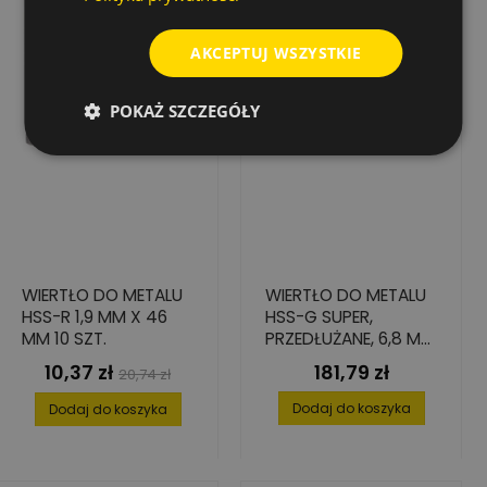
AKCEPTUJ WSZYSTKIE
POKAŻ SZCZEGÓŁY
WIERTŁO DO METALU
WIERTŁO DO METALU
HSS-R 1,9 MM X 46
HSS-G SUPER,
MM 10 SZT.
PRZEDŁUŻANE, 6,8 MM
(10 SZT.)
10,37 zł
181,79 zł
Cena
Cena
Cena
20,74 zł
podstawowa
Dodaj do koszyka
Dodaj do koszyka