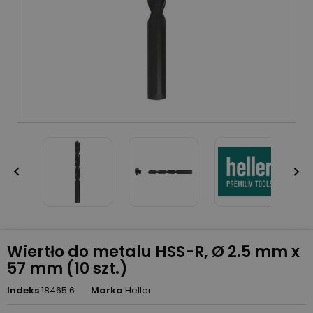


Wiertło do metalu HSS-R, Ø 2.5 mm x
57 mm (10 szt.)
Indeks
18465 6
Marka
Heller