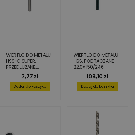
WIERTŁO DO METALU
WIERTŁO DO METALU
HSS-G SUPER,
HSS, PODTACZANE
PRZEDŁUŻANE,
22,0X150/246
3,0X66/100
7,77 zł
108,10 zł
Cena
Cena
Dodaj do koszyka
Dodaj do koszyka