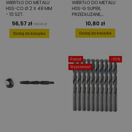
WIERTŁO DO METALU
WIERTŁO DO METALU
HSS-CO Ø 2 X 49 MM
HSS-G SUPER,
- 10 SZT.
PRZEDŁUŻANE,
4,5X82/126
56,57 zł
10,80 zł
Cena
Cena
Cena
113,14 zł
podstawowa
Dodaj do koszyka
Dodaj do koszyka
Rabat
-50%
Wyprzedaż!