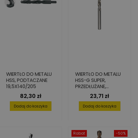
WIERTŁO DO METALU
WIERTŁO DO METALU
HSS, PODTACZANE
HSS-G SUPER,
19,5X140/205
PRZEDŁUŻANE,
8,0X109/165
82,30 zł
23,71 zł
Cena
Cena
Dodaj do koszyka
Dodaj do koszyka
Rabat
-50%