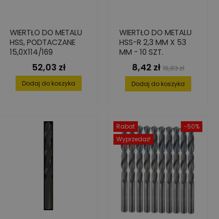
WIERTŁO DO METALU
WIERTŁO DO METALU
HSS, PODTACZANE
HSS-R 2,3 MM X 53
15,0X114/169
MM - 10 SZT.
52,03 zł
8,42 zł
Cena
Cena
Cena
16,83 zł
podstawowa
Dodaj do koszyka
Dodaj do koszyka
Rabat
-50%
Wyprzedaż!