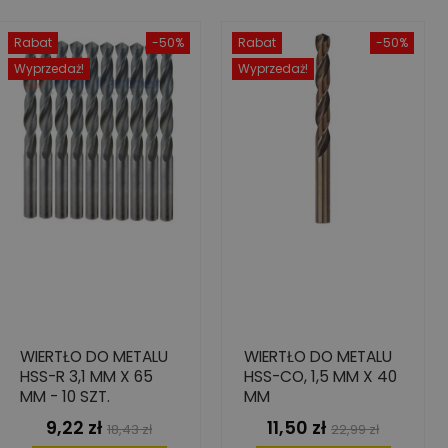
Rabat
-50%
Rabat
-50%
Wyprzedaż!
Wyprzedaż!
WIERTŁO DO METALU
WIERTŁO DO METALU
HSS-R 3,1 MM X 65
HSS-CO, 1,5 MM X 40
MM - 10 SZT.
MM
9,22 zł
11,50 zł
Cena
Cena
Cena
Cena
18,43 zł
22,99 zł