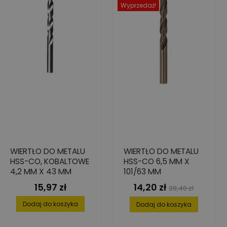
Wyprzedaż!
WIERTŁO DO METALU
WIERTŁO DO METALU
HSS-CO, KOBALTOWE
HSS-CO 6,5 MM X
4,2 MM X 43 MM
101/63 MM
15,97 zł
14,20 zł
Cena
Cena
Cena
28,40 zł
podstawowa
Dodaj do koszyka
Dodaj do koszyka