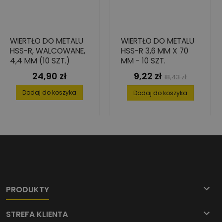
WIERTŁO DO METALU
WIERTŁO DO METALU
HSS-R, WALCOWANE,
HSS-R 3,6 MM X 70
4,4 MM (10 SZT.)
MM - 10 SZT.
24,90 zł
9,22 zł
Cena
Cena
Cena
18,43 zł
podstawowa
Dodaj do koszyka
Dodaj do koszyka

PRODUKTY

STREFA KLIENTA