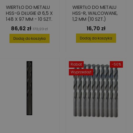
WIERTŁO DO METALU
WIERTŁO DO METALU
HSS-G DŁUGIE Ø 6,5 X
HSS-R, WALCOWANE,
148 X 97 MM - 10 SZT.
1,2 MM (10 SZT.)
86,62 zł
16,70 zł
Cena
Cena
Cena
173,23 zł
podstawowa
Dodaj do koszyka
Dodaj do koszyka
Rabat
-50%
Wyprzedaż!