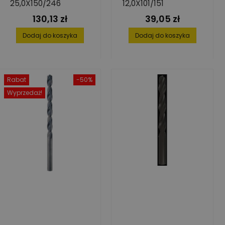
25,0X150/246
12,0X101/151
130,13 zł
39,05 zł
Cena
Cena
Dodaj do koszyka
Dodaj do koszyka
Rabat
-50%
Wyprzedaż!