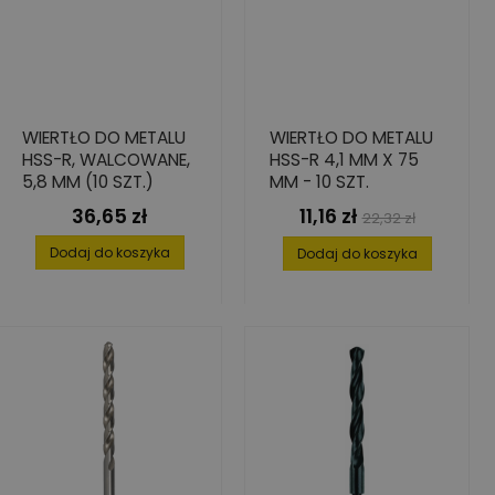
WIERTŁO DO METALU
WIERTŁO DO METALU
HSS-R, WALCOWANE,
HSS-R 4,1 MM X 75
5,8 MM (10 SZT.)
MM - 10 SZT.
36,65 zł
11,16 zł
Cena
Cena
Cena
22,32 zł
podstawowa
Dodaj do koszyka
Dodaj do koszyka