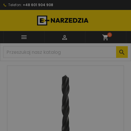
Telefon:
+48 601 904 908
0


shopping_cart
