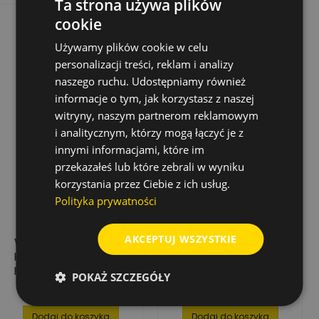
Ta strona używa plików
cookie
Używamy plików cookie w celu
personalizacji treści, reklam i analizy
naszego ruchu. Udostępniamy również
informacje o tym, jak korzystasz z naszej
witryny, naszym partnerom reklamowym
i analitycznym, którzy mogą łączyć je z
innymi informacjami, które im
przekazałeś lub które zebrali w wyniku
korzystania przez Ciebie z ich usług.
Polityka prywatności
AKCEPTUJ WSZYSTKIE
WIERTŁO DO METALU
WIERTŁO DO METALU
HSS-G SUPER,
HSS-R, WALCOWANE,
PRZEDŁUŻANE, 5,5 MM
1,9 MM (10 SZT.)
POKAŻ SZCZEGÓŁY
(10 SZT.)
120,01 zł
13,81 zł
Cena
Cena
Dodaj do koszyka
Dodaj do koszyka