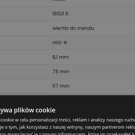
18521 9
wiertło do metalu
HSS-R
8,1 mm
75 mm
117 mm
CYL
żywa plików cookie
10 szt.
okie w celu personalizacji treści, reklam i analizy naszego ru
je o tym, jak korzystasz z naszej witryny, naszym partnerom re
DIN 338 RN
rzy mogą łączyć je z innymi informacjami, które im przekazałeś l