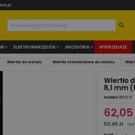
zia.pl

NE
ELEKTRONARZĘDZIA
AKCESORIA
WYPRZEDAŻE
Wiertła do metalu
Wiertła standardowe do metalu
Wier
Wiertło 
8,1 mm (1
Indeks
18521 9
62,05 
50,45 zł
net
Ilość