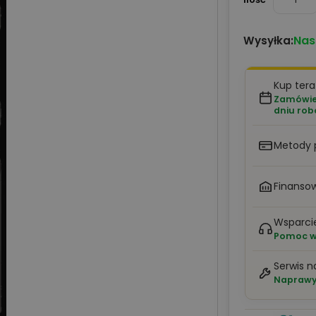
Nas
Wysyłka:
Kup tera
Zamówien
dniu ro
Metody 
Finansow
Wsparci
Pomoc w 
Serwis n
Naprawy