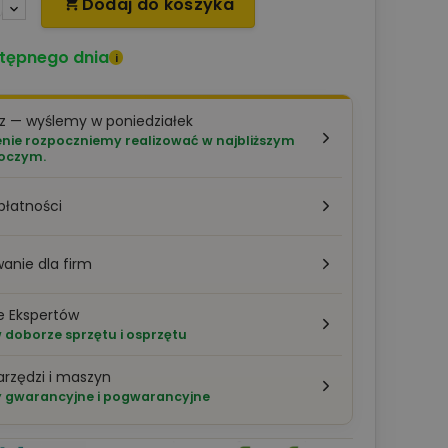
Dodaj do koszyka

tępnego dnia
i
z — wyślemy w poniedziałek
ie rozpoczniemy realizować w najbliższym
boczym.
płatności
anie dla firm
e Ekspertów
doborze sprzętu i osprzętu
arzędzi i maszyn
 gwarancyjne i pogwarancyjne