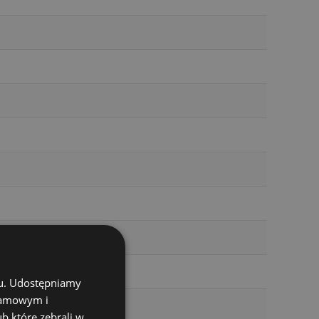
chu. Udostępniamy
klamowym i
ub które zebrali w