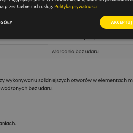
a przez Ciebie z ich usług.
Polityka prywatności
walcowane
EGÓŁY
AKCEPTUJ
118°
do stali niestopowych
wiercenie bez udaru
przy wykonywaniu solidniejszych otworów w elementach m
rowadzonych bez udaru.
aniach.