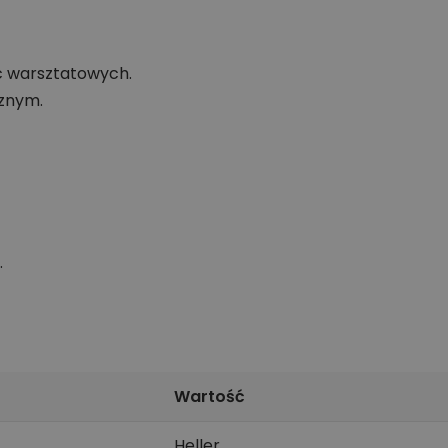
c warsztatowych.
znym.
.
Wartość
Heller