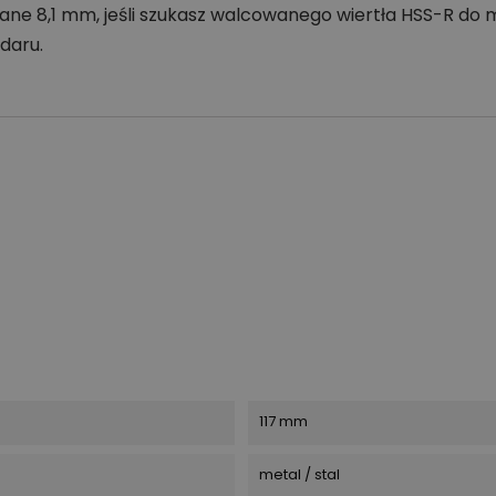
ane 8,1 mm, jeśli szukasz walcowanego wiertła HSS-R do 
daru.
117 mm
metal / stal