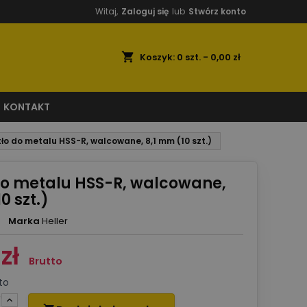
Witaj,
Zaloguj się
lub
Stwórz konto
shopping_cart
Koszyk:
0
szt. - 0,00 zł
KONTAKT
tło do metalu HSS-R, walcowane, 8,1 mm (10 szt.)
do metalu HSS-R, walcowane,
0 szt.)
Marka
Heller
zł
Brutto
to