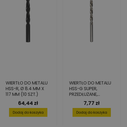
WIERTŁO DO METALU
WIERTŁO DO METALU
HSS-R, Ø 8.4 MM X
HSS-G SUPER,
117 MM (10 SZT.)
PRZEDŁUŻANE,
3,0X66/100
64,44 zł
7,77 zł
Cena
Cena
Dodaj do koszyka
Dodaj do koszyka