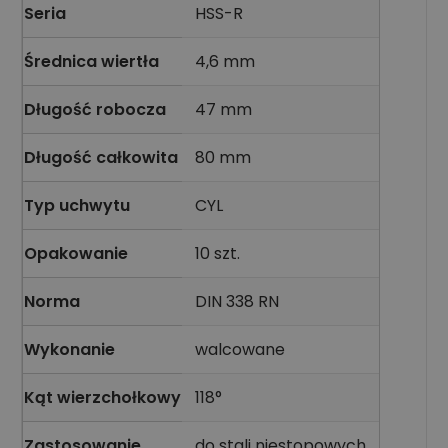
Seria
HSS-R
Średnica wiertła
4,6 mm
Długość robocza
47 mm
Długość całkowita
80 mm
Typ uchwytu
CYL
Opakowanie
10 szt.
Norma
DIN 338 RN
Wykonanie
walcowane
Kąt wierzchołkowy
118°
Zastosowanie
do stali niestopowych