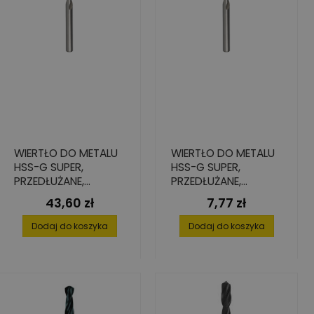
WIERTŁO DO METALU
WIERTŁO DO METALU
HSS-G SUPER,
HSS-G SUPER,
PRZEDŁUŻANE,
PRZEDŁUŻANE,
12X134/205
3,2X69/106
43,60 zł
7,77 zł
Cena
Cena
Dodaj do koszyka
Dodaj do koszyka