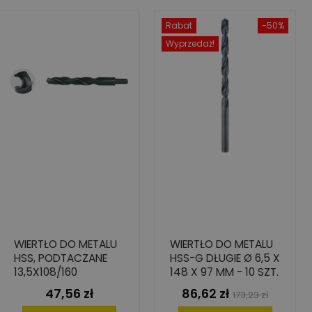
Rabat
-50%
Wyprzedaż!
WIERTŁO DO METALU
WIERTŁO DO METALU
HSS, PODTACZANE
HSS-G DŁUGIE Ø 6,5 X
13,5X108/160
148 X 97 MM - 10 SZT.
47,56 zł
86,62 zł
Cena
Cena
Cena
173,23 zł
podstawowa