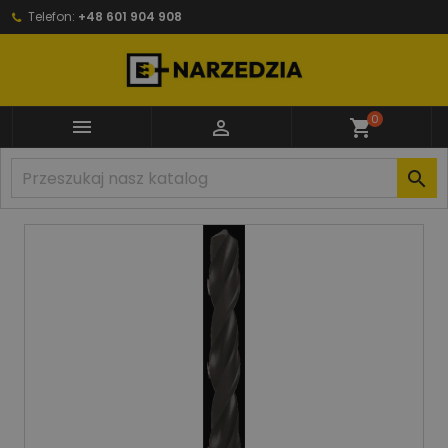
Telefon:
+48 601 904 908
0


shopping_cart
