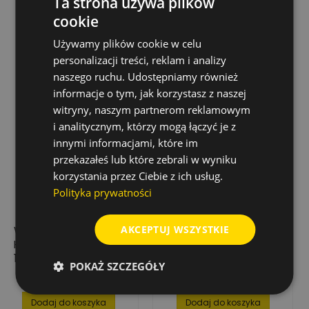
Ta strona używa plików
cookie
Używamy plików cookie w celu
personalizacji treści, reklam i analizy
naszego ruchu. Udostępniamy również
informacje o tym, jak korzystasz z naszej
witryny, naszym partnerom reklamowym
i analitycznym, którzy mogą łączyć je z
innymi informacjami, które im
przekazałeś lub które zebrali w wyniku
korzystania przez Ciebie z ich usług.
Polityka prywatności
AKCEPTUJ WSZYSTKIE
WIERTŁO DO METALU
WIERTŁO DO METALU
HSS-R, Ø 12.5 MM X
HSS-R, Ø 8.7 MM X
151 MM (5 SZT.)
125 MM (10 SZT.)
POKAŻ SZCZEGÓŁY
74,50 zł
74,16 zł
Cena
Cena
Dodaj do koszyka
Dodaj do koszyka