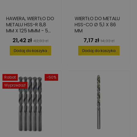
HAWERA, WIERTŁO DO
WIERTŁO DO METALU
METALU HSS-R 8,8
HSS-CO Ø 5,1 X 86
MM X 125 MMM - 5
MM
SZT.
21,42 zł
7,17 zł
Cena
Cena
Cena
Cena
42,83 zł
14,33 zł
podstawowa
podstawowa
Dodaj do koszyka
Dodaj do koszyka
Rabat
-50%
Wyprzedaż!