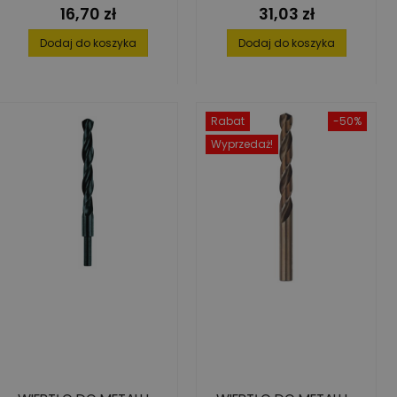
16,70 zł
31,03 zł
Cena
Cena
Dodaj do koszyka
Dodaj do koszyka
Rabat
-50%
Wyprzedaż!