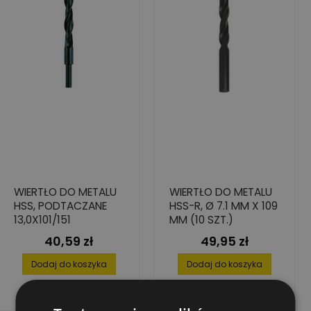
WIERTŁO DO METALU
WIERTŁO DO METALU
HSS, PODTACZANE
HSS-R, Ø 7.1 MM X 109
13,0X101/151
MM (10 SZT.)
40,59 zł
49,95 zł
Cena
Cena
Dodaj do koszyka
Dodaj do koszyka