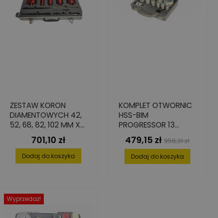
ZESTAW KORON
KOMPLET OTWORNIC
DIAMENTOWYCH 42,
HSS-BIM
52, 68, 82, 102 MM X
PROGRESSOR 13
150 MM W WALIZCE Z
ELEMENTÓW 19-76
701,10 zł
479,15 zł
Cena
Cena
Cena
958,31 zł
UCHWYTAMI I
podstawowa
WIERTŁEM
Dodaj do koszyka
Dodaj do koszyka
PROWADZĄCYM
Wyprzedaż!