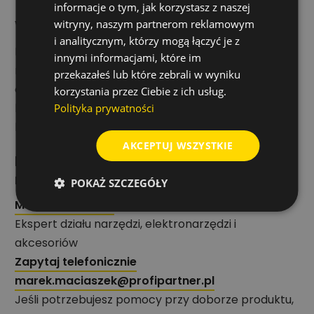
informacje o tym, jak korzystasz z naszej
Wsparcie przy doborze osprzętu
witryny, naszym partnerom reklamowym
i analitycznym, którzy mogą łączyć je z
Dobór akcesoriów narzędziowych warto oprzeć na
innymi informacjami, które im
materiale, typie mocowania, wymiarach oraz
przekazałeś lub które zebrali w wyniku
oczekiwanym efekcie pracy. Dzięki temu produkt
korzystania przez Ciebie z ich usług.
będzie lepiej dopasowany do używanej maszyny i
Polityka prywatności
konkretnego zadania.
AKCEPTUJ WSZYSTKIE
Rekomendacja eksperta działu
narzędzi i akcesoriów
POKAŻ SZCZEGÓŁY
Marek Maciaszek
Ekspert działu narzędzi, elektronarzędzi i
akcesoriów
Zapytaj telefonicznie
marek.maciaszek@profipartner.pl
Jeśli potrzebujesz pomocy przy doborze produktu,