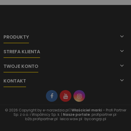

PRODUKTY

STREFA KLIENTA

TWOJE KONTO

KONTAKT
© 2026 Copyright by
e-narzedzia.pl
|
Właściciel marki
– Profi Partner
Sp. z o.o. i Wspólnicy Sp. k. |
Nasze portale
:
profipartner.pl
·
b2b.profipartner.pl
·
leica.waw.pl
·
bycongrp.pl