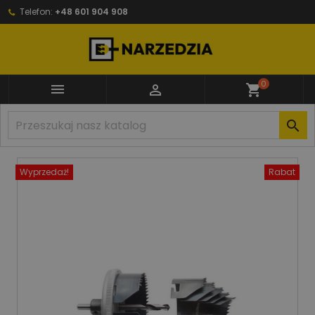
Telefon:
+48 601 904 908
0


shopping_cart

Wyprzedaż!
Rabat