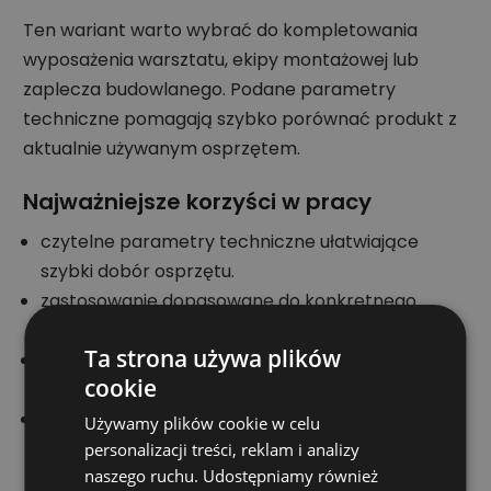
Ten wariant warto wybrać do kompletowania
wyposażenia warsztatu, ekipy montażowej lub
zaplecza budowlanego. Podane parametry
techniczne pomagają szybko porównać produkt z
aktualnie używanym osprzętem.
Najważniejsze korzyści w pracy
czytelne parametry techniczne ułatwiające
szybki dobór osprzętu.
zastosowanie dopasowane do konkretnego
materiału i rodzaju pracy.
Ta strona używa plików
format opakowania wygodny do uzupełnienia
cookie
wyposażenia warsztatu.
profesjonalny charakter produktu do
Używamy plików cookie w celu
codziennych zadań montażowych lub
personalizacji treści, reklam i analizy
naszego ruchu. Udostępniamy również
budowlanych.