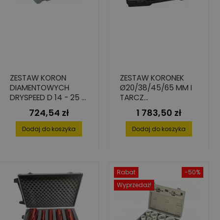
ZESTAW KORON
ZESTAW KORONEK
DIAMENTOWYCH
Ø20/38/45/65 MM I
DRYSPEED D 14 - 25 -
TARCZ
35 MM
DIAMENTOWYCH
724,54 zł
1 783,50 zł
Cena
Cena
Ø125X22,23 DO
GLAZUROWANIA
Dodaj do koszyka
Dodaj do koszyka
Rabat
-50%
Wyprzedaż!