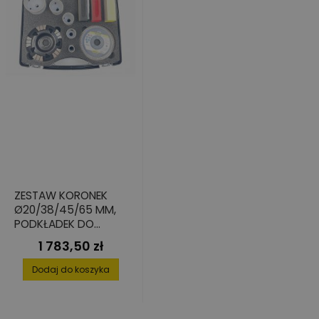
ZESTAW KORONEK
Ø20/38/45/65 MM,
PODKŁADEK DO
SZLIFOWANIA
1 783,50 zł
Cena
RĘCZNEGO I TARCZ
DIAMENTOWYCH
Dodaj do koszyka
Ø125X22.23 DO
GLAZUROWANIA