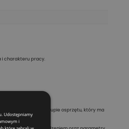
 i charakteru pracy.
ólnie ważne przy zakupie osprzętu, który ma
chu. Udostępniamy
klamowym i
kompatybilność z urządzeniem oraz parametry
ub które zebrali w