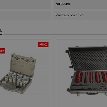
na sucho
Zestawy otwornic
:
-50%
aż!