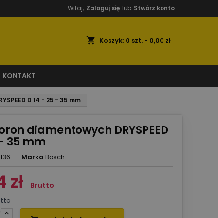
Witaj,
Zaloguj się
lub
Stwórz konto
shopping_cart
Koszyk:
0
szt. - 0,00 zł
KONTAKT
YSPEED D 14 - 25 - 35 mm
koron diamentowych DRYSPEED
5 - 35 mm
136
Marka
Bosch
 zł
Brutto
tto