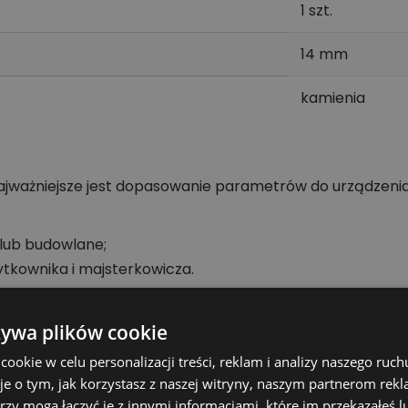
1 szt.
14 mm
kamienia
Najważniejsze jest dopasowanie parametrów do urządzenia
lub budowlane;
ytkownika i majsterkowicza.
kt
żywa plików cookie
zgodność produktu z posiadanym urządzeniem. To szczeg
okie w celu personalizacji treści, reklam i analizy naszego ru
dopasowywania.
je o tym, jak korzystasz z naszej witryny, naszym partnerom re
, zwróć uwagę przede wszystkim na oznaczenie modelu, 
rzy mogą łączyć je z innymi informacjami, które im przekazałeś l