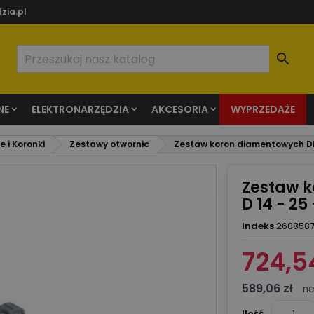
zia.pl

NE
ELEKTRONARZĘDZIA
AKCESORIA
WYPRZEDAŻE
 i Koronki
Zestawy otwornic
Zestaw koron diamentowych DR
Zestaw 
D 14 - 2
Indeks
2608587
724,54
589,06 zł
ne
Ilość