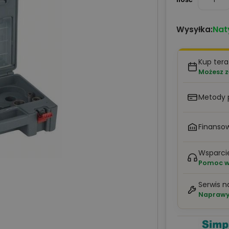
Nat
Wysyłka:
Kup tera
Możesz z
Metody 
Finansow
Wsparci
Pomoc w 
Serwis n
Naprawy