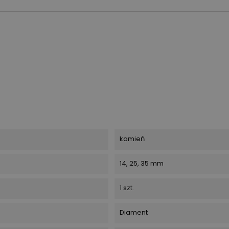
kamień
14, 25, 35 mm
1 szt.
Diament