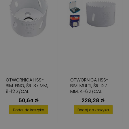
OTWORNICA HSS-
OTWORNICA HSS-
BIM. FINO, ŚR. 37 MM,
BIM. MULTI, ŚR. 127
8-12 Z/CAL
MM, 4-6 Z/CAL
50,64 zł
228,28 zł
Cena
Cena
Dodaj do koszyka
Dodaj do koszyka