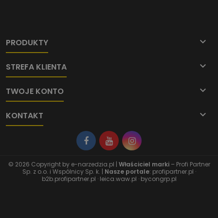

PRODUKTY

STREFA KLIENTA

TWOJE KONTO

KONTAKT
© 2026 Copyright by
e-narzedzia.pl
|
Właściciel marki
– Profi Partner
Sp. z o.o. i Wspólnicy Sp. k. |
Nasze portale
:
profipartner.pl
·
b2b.profipartner.pl
·
leica.waw.pl
·
bycongrp.pl