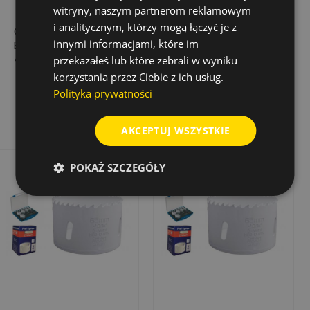
witryny, naszym partnerom reklamowym
i analitycznym, którzy mogą łączyć je z
OTWORNICA HSS-
OTWORNICA HSS-
innymi informacjami, które im
BIM. MULTI, ŚR. 111 MM,
BIM. MULTI, ŚR. 140
4-6 Z/CAL
MM, 4-6 Z/CAL
przekazałeś lub które zebrali w wyniku
korzystania przez Ciebie z ich usług.
165,15 zł
267,19 zł
Cena
Cena
Polityka prywatności
Dodaj do koszyka
Dodaj do koszyka
AKCEPTUJ WSZYSTKIE
POKAŻ SZCZEGÓŁY