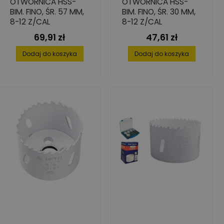
OTWORNICA HSS-
OTWORNICA HSS-
BIM. FINO, ŚR. 57 MM,
BIM. FINO, ŚR. 30 MM,
8-12 Z/CAL
8-12 Z/CAL
69,91 zł
47,61 zł
Cena
Cena
Dodaj do koszyka
Dodaj do koszyka