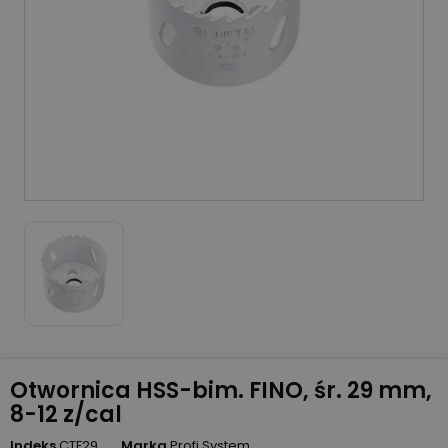
Otwornica HSS-bim. FINO, śr. 29 mm,
8-12 z/cal
Indeks
CTF29
Marka
Profi System