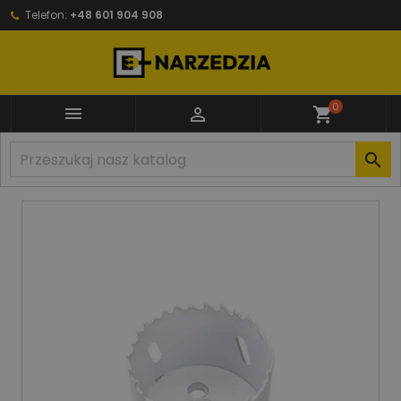
Telefon:
+48 601 904 908
0


shopping_cart
