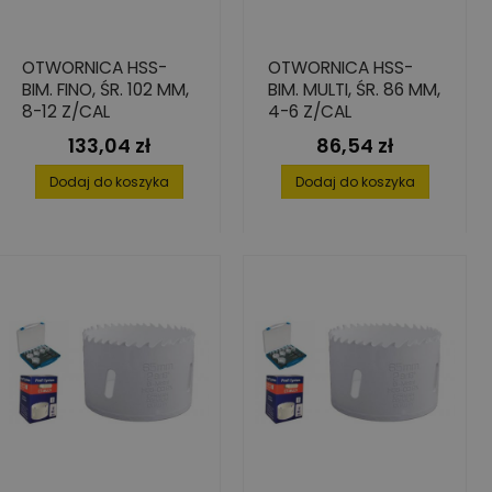
OTWORNICA HSS-
OTWORNICA HSS-
BIM. FINO, ŚR. 102 MM,
BIM. MULTI, ŚR. 86 MM,
8-12 Z/CAL
4-6 Z/CAL
133,04 zł
86,54 zł
Cena
Cena
Dodaj do koszyka
Dodaj do koszyka