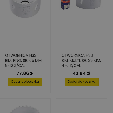
OTWORNICA HSS-
OTWORNICA HSS-
BIM. FINO, ŚR. 65 MM,
BIM. MULTI, ŚR. 29 MM,
8-12 Z/CAL
4-6 Z/CAL
77,86 zł
43,84 zł
Cena
Cena
Dodaj do koszyka
Dodaj do koszyka