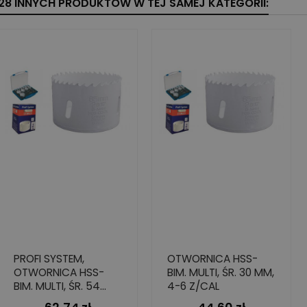
28 INNYCH PRODUKTÓW W TEJ SAMEJ KATEGORII:
PROFI SYSTEM,
OTWORNICA HSS-
OTWORNICA HSS-
BIM. MULTI, ŚR. 30 MM,
BIM. MULTI, ŚR. 54
4-6 Z/CAL
MM, 4-6 Z/CAL
Cena
Cena