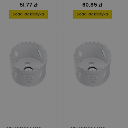
51,77 zł
60,85 zł
Cena
Cena
Dodaj do koszyka
Dodaj do koszyka