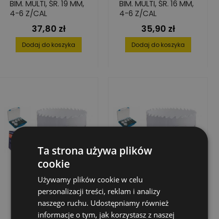
BIM. MULTI, ŚR. 19 MM,
BIM. MULTI, ŚR. 16 MM,
4-6 Z/CAL
4-6 Z/CAL
37,80 zł
35,90 zł
Cena
Cena
Dodaj do koszyka
Dodaj do koszyka
Ta strona używa plików
cookie
Używamy plików cookie w celu
personalizacji treści, reklam i analizy
naszego ruchu. Udostępniamy również
informacje o tym, jak korzystasz z naszej