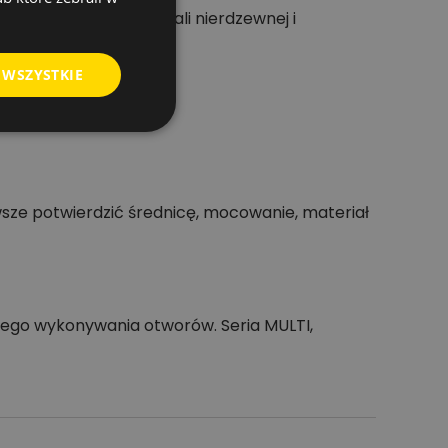
, szczególnie przy stali nierdzewnej i
 WSZYSTKIE
sze potwierdzić średnicę, mocowanie, materiał
wego wykonywania otworów. Seria MULTI,