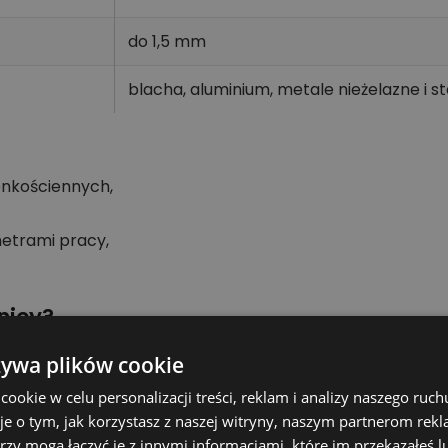
do 1,5 mm
blacha, aluminium, metale nieżelazne i s
enkościennych,
metrami pracy,
nicy?
etnym rozmiarze bez dodatkowego rozwiercania. Właści
żywa plików cookie
ać estetyczny otwór w obrabianym materiale.
okie w celu personalizacji treści, reklam i analizy naszego ru
je o tym, jak korzystasz z naszej witryny, naszym partnerom re
rzy mogą łączyć je z innymi informacjami, które im przekazałeś l