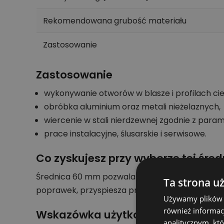
Rekomendowana grubość materiału
Zastosowanie
Zastosowanie
wykonywanie otworów w blasze i profilach ci
obróbka aluminium oraz metali nieżelaznych,
wiercenie w stali nierdzewnej zgodnie z para
prace instalacyjne, ślusarskie i serwisowe.
Co zyskujesz przy wyborze tej śred
Średnica 60 mm pozwala wykonać otwór o konkr
Ta strona u
poprawek, przyspiesza pracę i pomaga utrzym
Używamy plików co
również informac
Wskazówka użytkowa
analitycznym, któ