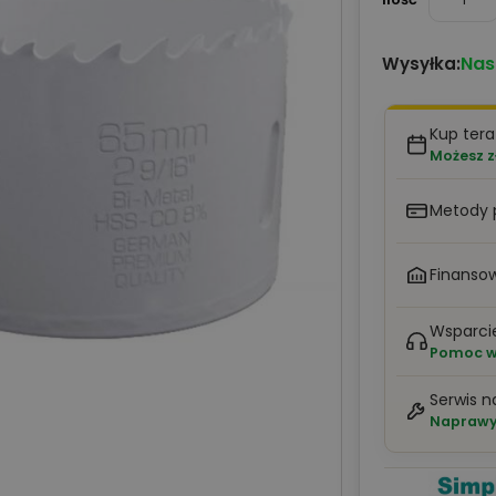
Nas
Wysyłka:
Kup tera
Możesz z
Metody 
Finansow
Wsparci
Pomoc w 
Serwis n
Naprawy