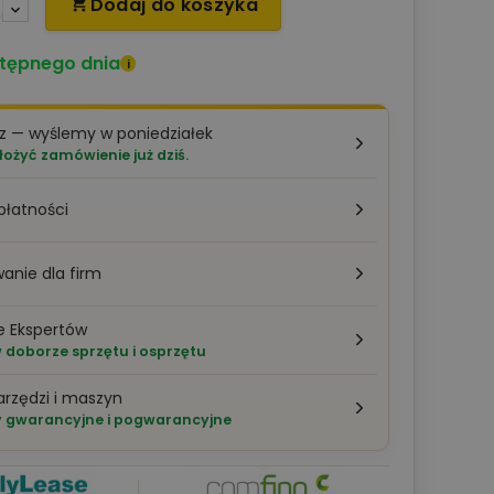
Dodaj do koszyka

tępnego dnia
i
z — wyślemy w poniedziałek
łożyć zamówienie już dziś.
płatności
anie dla firm
e Ekspertów
doborze sprzętu i osprzętu
arzędzi i maszyn
 gwarancyjne i pogwarancyjne