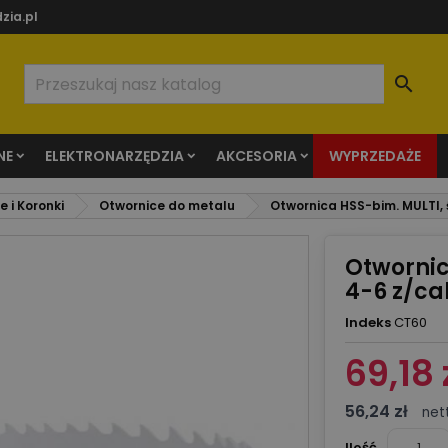
zia.pl

NE
ELEKTRONARZĘDZIA
AKCESORIA
WYPRZEDAŻE
 i Koronki
Otwornice do metalu
Otwornica HSS-bim. MULTI, 
Otwornic
4-6 z/ca
Indeks
CT60
69,18 
56,24 zł
net
Ilość