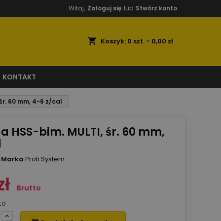
Witaj,
Zaloguj się
lub
Stwórz konto
shopping_cart
Koszyk:
0
szt. - 0,00 zł
KONTAKT
śr. 60 mm, 4-6 z/cal
a HSS-bim. MULTI, śr. 60 mm,
l
Marka
Profi System
zł
Brutto
to