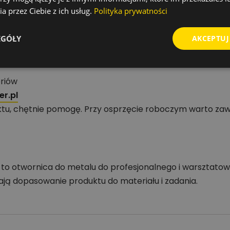
odpowiednie obroty, stabilne prowadzenie oraz chłodzenie
a przez Ciebie z ich usług.
Polityka prywatności
EGÓŁY
AKCEPTUJ
zędzi i akcesoriów
oriów
r.pl
tu, chętnie pomogę. Przy osprzęcie roboczym warto zaw
l to otwornica do metalu do profesjonalnego i warsztato
ają dopasowanie produktu do materiału i zadania.