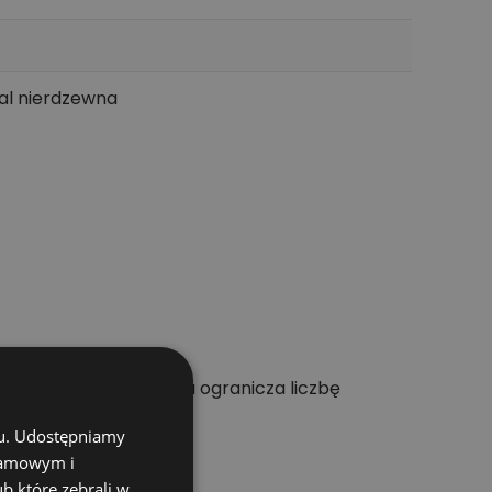
tal nierdzewna
wie dobrana średnica ogranicza liczbę
chu. Udostępniamy
klamowym i
ub które zebrali w