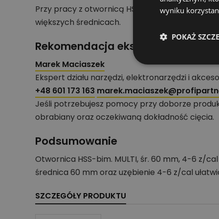
Przy pracy z otwornicą HSS-bimetaliczną stosuj 
wyniku korzystani
większych średnicach.
POKAŻ SZCZ
Rekomendacja eksperta działu nar
Marek Maciaszek
Ekspert działu narzędzi, elektronarzędzi i akces
+48 601 173 163
marek.maciaszek@profipartne
Jeśli potrzebujesz pomocy przy doborze produk
obrabiany oraz oczekiwaną dokładność cięcia.
Podsumowanie
Otwornica HSS-bim. MULTI, śr. 60 mm, 4-6 z/ca
średnica 60 mm oraz uzębienie 4-6 z/cal ułatwi
SZCZEGÓŁY PRODUKTU