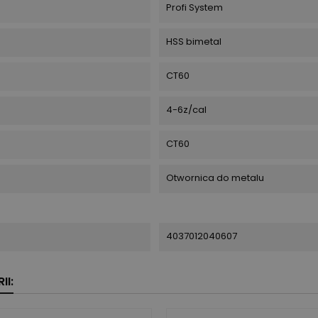
Profi System
HSS bimetal
CT60
4-6z/cal
CT60
Otwornica do metalu
4037012040607
II: