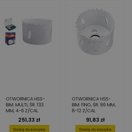
OTWORNICA HSS-
OTWORNICA HSS-
BIM. MULTI, ŚR. 133
BIM. FINO, ŚR. 86 MM,
MM, 4-6 Z/CAL
8-12 Z/CAL
251,33 zł
91,83 zł
Cena
Cena
Dodaj do koszyka
Dodaj do koszyka