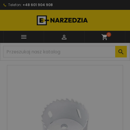
Telefon:
+48 601 904 908
0


shopping_cart
