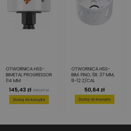
OTWORNICA HSS-
OTWORNICA HSS-
BIMETAL PROGRESSOR
BIM. FINO, ŚR. 37 MM,
114 MM
8-12 Z/CAL
145,43 zł
50,64 zł
Cena
Cena
Cena
290,87 zł
podstawowa
Dodaj do koszyka
Dodaj do koszyka