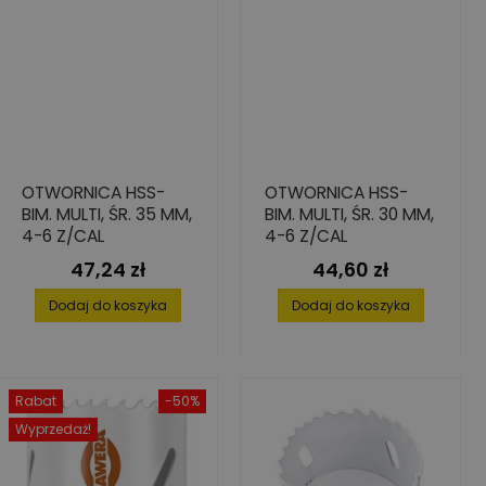
OTWORNICA HSS-
OTWORNICA HSS-
BIM. MULTI, ŚR. 35 MM,
BIM. MULTI, ŚR. 30 MM,
4-6 Z/CAL
4-6 Z/CAL
47,24 zł
44,60 zł
Cena
Cena
Dodaj do koszyka
Dodaj do koszyka
Rabat
-50%
Wyprzedaż!