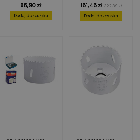
66,90 zł
161,45 zł
Cena
Cena
Cena
322,89 zł
podstawowa
Dodaj do koszyka
Dodaj do koszyka