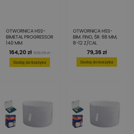
OTWORNICA HSS-
OTWORNICA HSS-
BIMETAL PROGRESSOR
BIM. FINO, ŚR. 68 MM,
140 MM
8-12 Z/CAL
164,20 zł
79,36 zł
Cena
Cena
Cena
328,39 zł
podstawowa
Dodaj do koszyka
Dodaj do koszyka