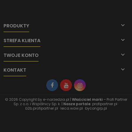

PRODUKTY

STREFA KLIENTA

TWOJE KONTO

KONTAKT
© 2026 Copyright by
e-narzedzia.pl
|
Właściciel marki
– Profi Partner
Sp. z o.o. i Wspólnicy Sp. k. |
Nasze portale
:
profipartner.pl
·
b2b.profipartner.pl
·
leica.waw.pl
·
bycongrp.pl