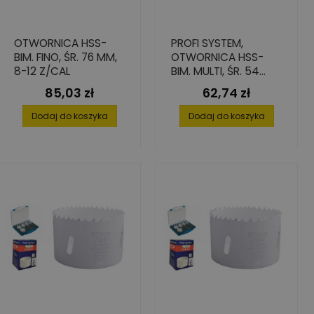
OTWORNICA HSS-
PROFI SYSTEM,
BIM. FINO, ŚR. 76 MM,
OTWORNICA HSS-
8-12 Z/CAL
BIM. MULTI, ŚR. 54
MM, 4-6 Z/CAL
85,03 zł
62,74 zł
Cena
Cena
Dodaj do koszyka
Dodaj do koszyka