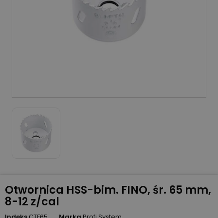
Otwornica HSS-bim. FINO, śr. 65 mm,
8-12 z/cal
Indeks
CTF65
Marka
Profi System