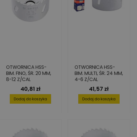
OTWORNICA HSS-
OTWORNICA HSS-
BIM. FINO, ŚR. 20 MM,
BIM. MULTI, ŚR. 24 MM,
8-12 Z/CAL
4-6 Z/CAL
40,81 zł
41,57 zł
Cena
Cena
Dodaj do koszyka
Dodaj do koszyka