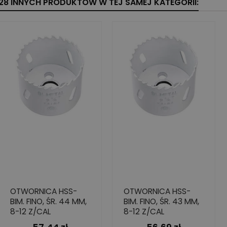
28 INNYCH PRODUKTÓW W TEJ SAMEJ KATEGORII:
OTWORNICA HSS-
OTWORNICA HSS-
BIM. FINO, ŚR. 44 MM,
BIM. FINO, ŚR. 43 MM,
8-12 Z/CAL
8-12 Z/CAL
Cena
Cena