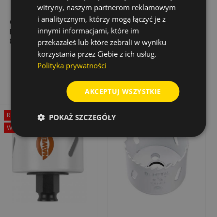
witryny, naszym partnerom reklamowym
i analitycznym, którzy mogą łączyć je z
OTWORNICA HSS-
OTWORNICA HSS-
innymi informacjami, które im
BIM. FINO, ŚR. 46 MM,
BIM. MULTI, ŚR. 74 MM,
8-12 Z/CAL
4-6 Z/CAL
przekazałeś lub które zebrali w wyniku
korzystania przez Ciebie z ich usług.
58,95 zł
79,36 zł
Cena
Cena
Polityka prywatności
Dodaj do koszyka
Dodaj do koszyka
AKCEPTUJ WSZYSTKIE
Rabat
-50%
POKAŻ SZCZEGÓŁY
Wyprzedaż!