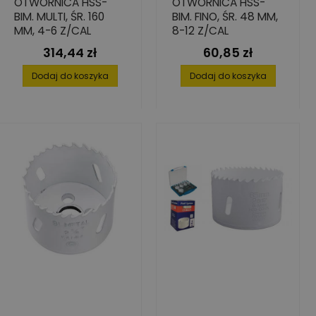
OTWORNICA HSS-
OTWORNICA HSS-
BIM. MULTI, ŚR. 160
BIM. FINO, ŚR. 48 MM,
MM, 4-6 Z/CAL
8-12 Z/CAL
314,44 zł
60,85 zł
Cena
Cena
Dodaj do koszyka
Dodaj do koszyka