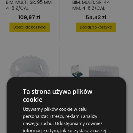
BIM. MULTI, ŚR. 95 MM,
BIM. MULTI, ŚR. 44
4-6 Z/CAL
MM, 4-6 Z/CAL
109,97 zł
54,43 zł
Cena
Cena
Dodaj do koszyka
Dodaj do koszyka
Ta strona używa plików
cookie
Używamy plików cookie w celu
personalizacji treści, reklam i analizy
naszego ruchu. Udostępniamy również
informacje o tym, jak korzystasz z naszej