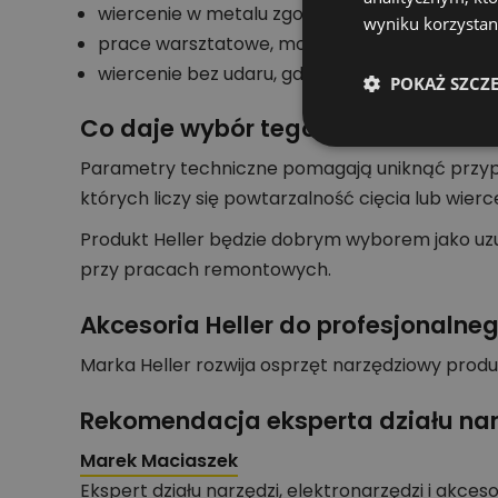
wiercenie w metalu zgodnie z parametrami wi
wyniku korzystani
prace warsztatowe, montażowe i serwisowe.
wiercenie bez udaru, gdy wymaga tego materia
POKAŻ SZCZ
Co daje wybór tego wariantu
Parametry techniczne pomagają uniknąć przypa
których liczy się powtarzalność cięcia lub wierc
Produkt Heller będzie dobrym wyborem jako uzu
przy pracach remontowych.
Akcesoria Heller do profesjonalne
Marka Heller rozwija osprzęt narzędziowy produ
Rekomendacja eksperta działu nar
Marek Maciaszek
Ekspert działu narzędzi, elektronarzędzi i akces