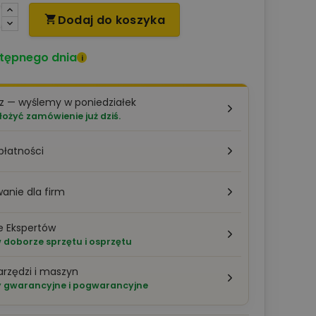
Dodaj do koszyka

tępnego dnia
i
z — wyślemy w poniedziałek
łożyć zamówienie już dziś.
płatności
anie dla firm
e Ekspertów
doborze sprzętu i osprzętu
arzędzi i maszyn
 gwarancyjne i pogwarancyjne