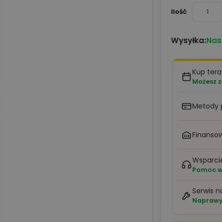
Ilość
Nas
Wysyłka:
Kup tera
Możesz z
Metody 
Finansow
Wsparci
Pomoc w 
Serwis n
Naprawy