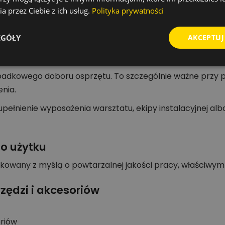
ertła.
a przez Ciebie z ich usług.
Polityka prywatności
ł i typ osprzętu.
EGÓŁY
AKCEPTUJ
dkowego doboru osprzętu. To szczególnie ważne przy pr
enia.
pełnienie wyposażenia warsztatu, ekipy instalacyjnej al
go użytku
kowany z myślą o powtarzalnej jakości pracy, właściwym
zędzi i akcesoriów
oriów