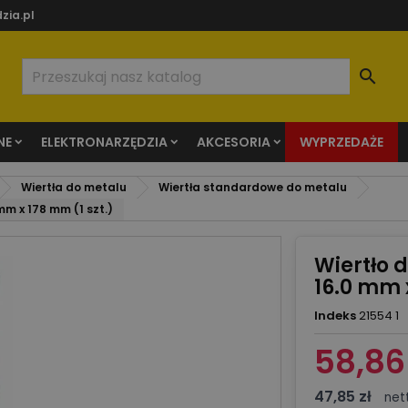
zia.pl

NE
ELEKTRONARZĘDZIA
AKCESORIA
WYPRZEDAŻE
Wiertła do metalu
Wiertła standardowe do metalu
m x 178 mm (1 szt.)
Wiertło 
16.0 mm 
Indeks
21554 1
58,86 
47,85 zł
net