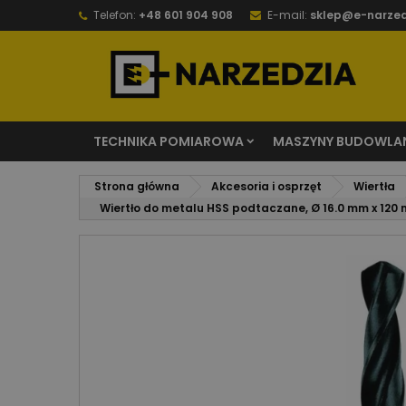
Telefon:
+48 601 904 908
E-mail:
sklep@e-narzed
TECHNIKA POMIAROWA
MASZYNY BUDOWLA
Strona główna
Akcesoria i osprzęt
Wiertła
Wiertło do metalu HSS podtaczane, Ø 16.0 mm x 120 m