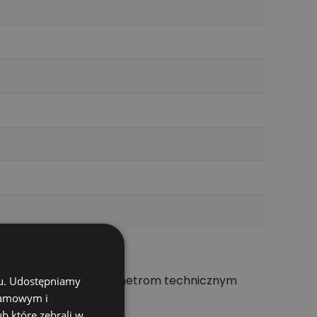
nym wymiarom oraz parametrom technicznym
chu. Udostępniamy
klamowym i
ub które zebrali w