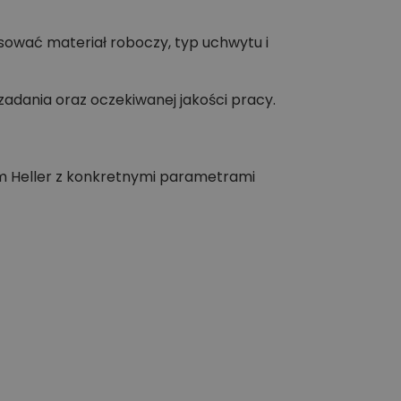
sować materiał roboczy, typ uchwytu i
adania oraz oczekiwanej jakości pracy.
ium Heller z konkretnymi parametrami