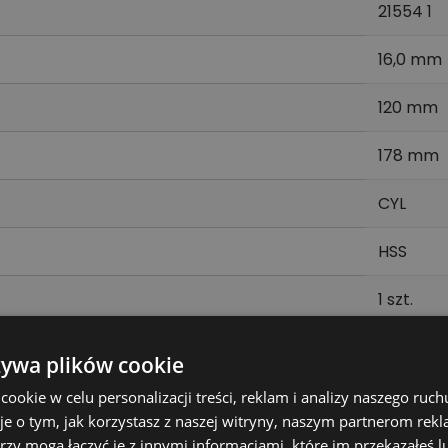
21554 1
16,0 mm
120 mm
178 mm
CYL
HSS
1 szt.
żywa plików cookie
ju maszyny i oczekiwanej jakości pracy. Dzięki konkret
okie w celu personalizacji treści, reklam i analizy naszego ru
je o tym, jak korzystasz z naszej witryny, naszym partnerom re
ać właściwy osprzęt do zadania.
rzy mogą łączyć je z innymi informacjami, które im przekazałeś l