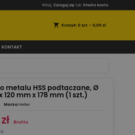
Witaj,
Zaloguj się
lub
Stwórz konto
shopping_cart
Koszyk:
0
szt. - 0,00 zł
KONTAKT
do metalu HSS podtaczane, Ø
x 120 mm x 178 mm (1 szt.)
Marka
Heller
zł
Brutto
to