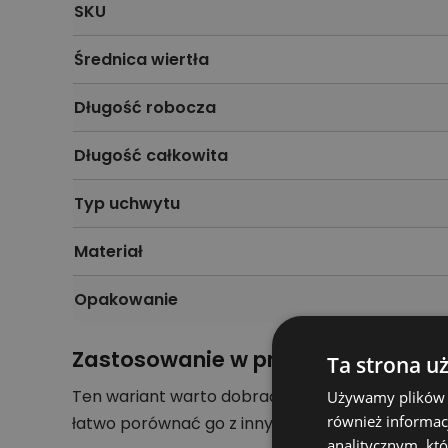
SKU
Średnica wiertła
Długość robocza
Długość całkowita
Typ uchwytu
Materiał
Opakowanie
Zastosowanie w pracy
Ta strona u
Ten wariant warto dobrać do materiału, rodza
Używamy plików co
również informac
łatwo porównać go z innymi akcesoriami i wybr
analitycznym, któ