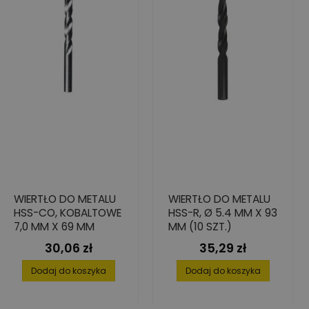
WIERTŁO DO METALU
WIERTŁO DO METALU
HSS-CO, KOBALTOWE
HSS-R, Ø 5.4 MM X 93
7,0 MM X 69 MM
MM (10 SZT.)
30,06 zł
35,29 zł
Cena
Cena
Dodaj do koszyka
Dodaj do koszyka