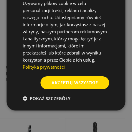
Używamy plików cookie w celu
personalizacji treści, reklam i analizy
naszego ruchu. Udostępniamy również
informacje o tym, jak korzystasz z naszej
witryny, naszym partnerom reklamowym
i analitycznym, którzy mogą łączyć je z
innymi informacjami, które im
przekazałeś lub które zebrali w wyniku
korzystania przez Ciebie z ich usług.
Polityka prywatności
WIERTŁO DO METALU
WIERTŁO DO METALU
HSS-R, WALCOWANE,
HSS-R, Ø 4.5 MM X
5,1 MM (10 SZT.)
80 MM (10 SZT.)
AKCEPTUJ WSZYSTKIE
31,03 zł
24,90 zł
Cena
Cena
POKAŻ SZCZEGÓŁY
Dodaj do koszyka
Dodaj do koszyka