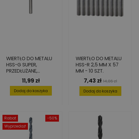
WIERTŁO DO METALU
WIERTŁO DO METALU
HSS-G SUPER,
HSS-R 2,5 MM X 57
PRZEDŁUŻANE,
MM - 10 SZT.
5,0X87/132
11,99 zł
7,43 zł
Cena
Cena
Cena
14,86 zł
podstawowa
Dodaj do koszyka
Dodaj do koszyka
Rabat
-50%
Wyprzedaż!