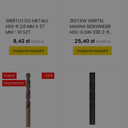
WIERTŁO DO METALU
ZESTAW WIERTEŁ
HSS-R 2,6 MM X 57
MAGNA SIDEWINDER
MM - 10 SZT.
HSS-G DIN 338 2-8
MM 6 SZT.
8,42 zł
25,40 zł
Cena
Cena
Cena
Cena
16,83 zł
63,49 zł
podstawowa
podstawowa
Dodaj do koszyka
Dodaj do koszyka
Rabat
-50%
Wyprzedaż!