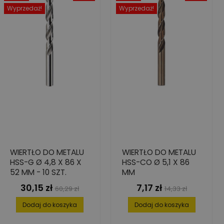
Wyprzedaż!
Wyprzedaż!
WIERTŁO DO METALU
WIERTŁO DO METALU
HSS-G Ø 4,8 X 86 X
HSS-CO Ø 5,1 X 86
52 MM - 10 SZT.
MM
30,15 zł
7,17 zł
Cena
Cena
Cena
Cena
60,29 zł
14,33 zł
podstawowa
podstawowa
Dodaj do koszyka
Dodaj do koszyka