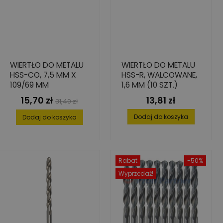
WIERTŁO DO METALU
WIERTŁO DO METALU
HSS-CO, 7,5 MM X
HSS-R, WALCOWANE,
109/69 MM
1,6 MM (10 SZT.)
15,70 zł
13,81 zł
Cena
Cena
Cena
31,40 zł
podstawowa
Dodaj do koszyka
Dodaj do koszyka
Rabat
-50%
Wyprzedaż!