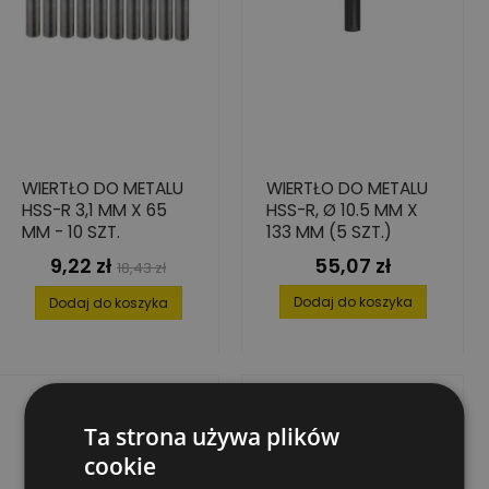
WIERTŁO DO METALU
WIERTŁO DO METALU
HSS-R 3,1 MM X 65
HSS-R, Ø 10.5 MM X
MM - 10 SZT.
133 MM (5 SZT.)
9,22 zł
55,07 zł
Cena
Cena
Cena
18,43 zł
podstawowa
Dodaj do koszyka
Dodaj do koszyka
Ta strona używa plików
cookie