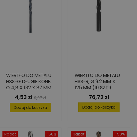
WIERTŁO DO METALU
WIERTŁO DO METALU
HSS-G DŁUGIE KONF.
HSS-R, Ø 9.2 MM X
Ø 4,8 X 132 X 87 MM
125 MM (10 SZT.)
4,53 zł
76,72 zł
Cena
Cena
Cena
9,07 zł
podstawowa
Dodaj do koszyka
Dodaj do koszyka
Rabat
-50%
Rabat
-50%