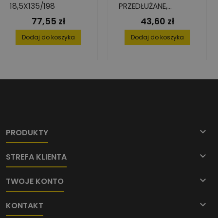
18,5X135/198
PRZEDŁUŻANE,
12X134/205
77,55 zł
43,60 zł
Cena
Cena
Dodaj do koszyka
Dodaj do koszyka

PRODUKTY

STREFA KLIENTA

TWOJE KONTO

KONTAKT