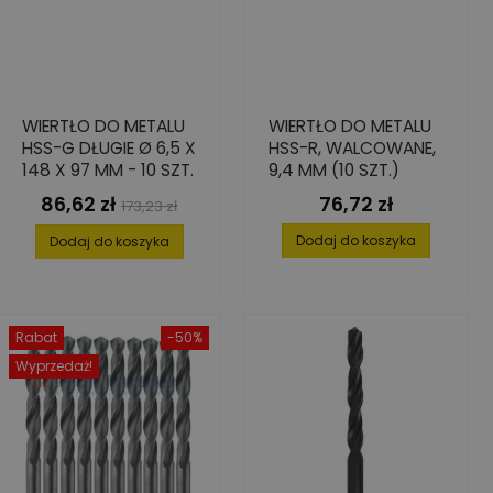
WIERTŁO DO METALU
WIERTŁO DO METALU
HSS-G DŁUGIE Ø 6,5 X
HSS-R, WALCOWANE,
148 X 97 MM - 10 SZT.
9,4 MM (10 SZT.)
86,62 zł
76,72 zł
Cena
Cena
Cena
173,23 zł
podstawowa
Dodaj do koszyka
Dodaj do koszyka
Rabat
-50%
Wyprzedaż!