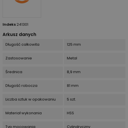
Indeks
241301
Arkusz danych
Długość całkowita
125 mm
Zastosowanie
Metal
Średnica
8,9 mm
Długość robocza
81 mm
Liczba sztuk w opakowaniu
5 szt.
Materiał wykonania
HSS
Typ mocowania
Cylindryczny