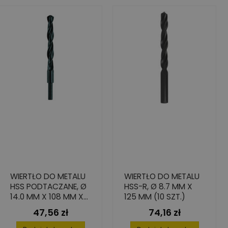
WIERTŁO DO METALU
WIERTŁO DO METALU
HSS PODTACZANE, Ø
HSS-R, Ø 8.7 MM X
14.0 MM X 108 MM X
125 MM (10 SZT.)
160 MM (1 SZT.)
47,56 zł
74,16 zł
Cena
Cena