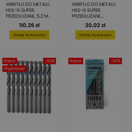
WIERTŁO DO METALU
WIERTŁO DO METALU
HSS-G SUPER,
HSS-G SUPER,
PRZEDŁUŻANE, 5,2 MM
PRZEDŁUŻANE,
(10 SZT.)
6,8X102/156
110,26 zł
20,02 zł
Cena
Cena
Dodaj do koszyka
Dodaj do koszyka
Rabat
-50%
Rabat
-60%
Wyprzedaż!