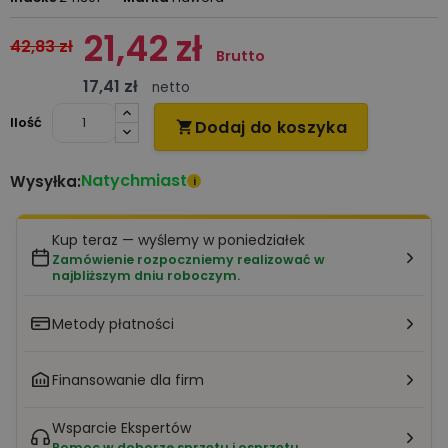
21,42 zł
42,83 zł
Brutto
17,41 zł
netto
Ilość
Dodaj do koszyka

Natychmiast
Wysyłka:
i
Kup teraz — wyślemy w poniedziałek
Zamówienie rozpoczniemy realizować w
najbliższym dniu roboczym.
Metody płatności
Finansowanie dla firm
Wsparcie Ekspertów
Pomoc w doborze sprzętu i osprzętu