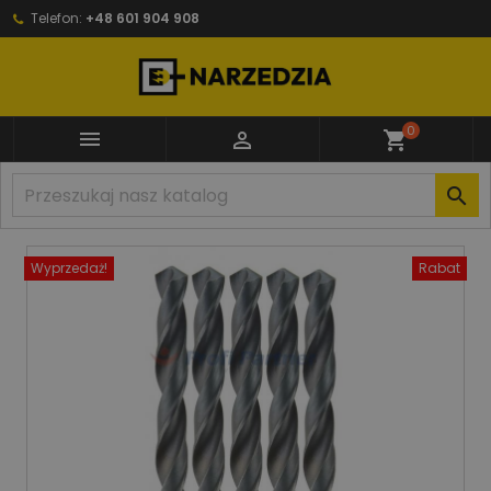
Telefon:
+48 601 904 908
0


shopping_cart

Wyprzedaż!
Rabat