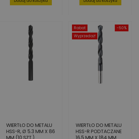
Dodaj do koszyka
Dodaj do koszyka
Rabat
-50%
Wyprzedaż!
WIERTŁO DO METALU
WIERTŁO DO METALU
HSS-R, Ø 5.3 MM X 86
HSS-R PODTACZANE
MM (10 SZT.)
16,5 MM X 184 MM