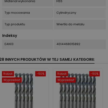
Materiał wykonania
HSS
Typ mocowania
Cylindryczny
Typ produktu
Wiertła do metalu
Indeksy
EAN13
4014468015892
28 INNYCH PRODUKTÓW W TEJ SAMEJ KATEGORII:
Rabat
-50%
Rabat
-50%
Wyprzedaż!
Wyprzedaż!