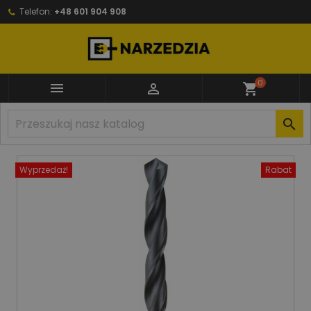
Telefon:
+48 601 904 908
0


shopping_cart

Wyprzedaż!
Rabat