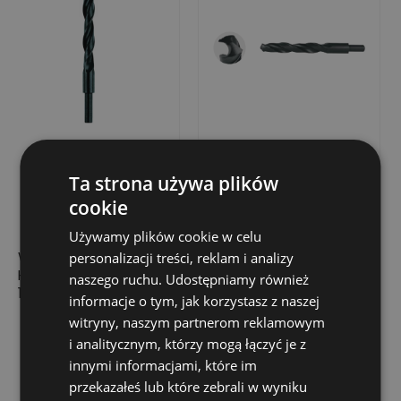
Ta strona używa plików
cookie
Używamy plików cookie w celu
WIERTŁO DO METALU
WIERTŁO DO METALU
personalizacji treści, reklam i analizy
HSS, PODTACZANE
HSS, PODTACZANE
naszego ruchu. Udostępniamy również
17,5X130/191
10,0X87/133
informacje o tym, jak korzystasz z naszej
69,61 zł
29,29 zł
Cena
Cena
witryny, naszym partnerom reklamowym
i analitycznym, którzy mogą łączyć je z
Dodaj do koszyka
Dodaj do koszyka
innymi informacjami, które im
przekazałeś lub które zebrali w wyniku