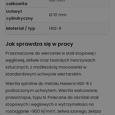
160 mm
całkowita
Uchwyt
Ø 10 mm
cylindryczny
Materiał / typ
HSS-R
Jak sprawdza się w pracy
Przeznaczone do wiercenia w stali stopowej i
węglowej, żeliwie oraz twardych tworzywach
sztucznych, z możliwością mocowania w
standardowym uchwycie wiertarskim.
Wiertła spiralne do metalu Hawera HSS-R z
podtoczonym uchwytem. Wiertła walcowane,
prawotnące, typu N. Polecane do obróbki stali
stopowych i węglowych o wytrzymałości na
rozciąganie <900 N/mm², żeliwa szarego, żelaza