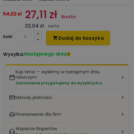
27,11 zł
54,22 zł
Brutto
22,04 zł
netto
Ilość
Dodaj do koszyka

Następnego dnia
Wysyłka:
i
Kup teraz — wyślemy w następnym dniu
roboczym
Zamówienie przygotujemy do wysyłki jutro.
Metody płatności
Finansowanie dla firm
Wsparcie Ekspertów