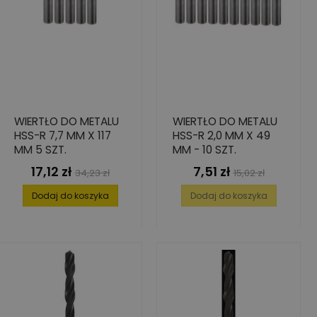
WIERTŁO DO METALU
WIERTŁO DO METALU
HSS-R 7,7 MM X 117
HSS-R 2,0 MM X 49
MM 5 SZT.
MM - 10 SZT.
17,12 zł
7,51 zł
Cena
Cena
Cena
Cena
34,23 zł
15,02 zł
podstawowa
podstawowa
Dodaj do koszyka
Dodaj do koszyka