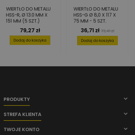
WIERTŁO DO METALU
WIERTŁO DO METALU
HSS-R, Ø 13.0 MM X
HSS-G Ø 8,0 X 117 X
151 MM (5 SZT.)
75 MM - 5 SZT.
79,27 zł
36,71 zł
Cena
Cena
Cena
73,41 zł
podstawowa
Dodaj do koszyka
Dodaj do koszyka

PRODUKTY

STREFA KLIENTA

TWOJE KONTO