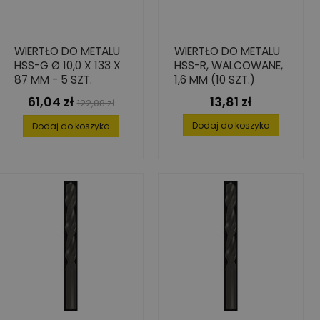
WIERTŁO DO METALU
WIERTŁO DO METALU
HSS-G Ø 10,0 X 133 X
HSS-R, WALCOWANE,
87 MM - 5 SZT.
1,6 MM (10 SZT.)
61,04 zł
13,81 zł
Cena
Cena
Cena
122,08 zł
podstawowa
Dodaj do koszyka
Dodaj do koszyka