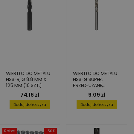
WIERTŁO DO METALU
WIERTŁO DO METALU
HSS-R, Ø 8.8 MM X
HSS-G SUPER,
125 MM (10 SZT.)
PRZEDŁUŻANE,
4,0X78/119
74,16 zł
9,09 zł
Cena
Cena
Dodaj do koszyka
Dodaj do koszyka
Rabat
-50%