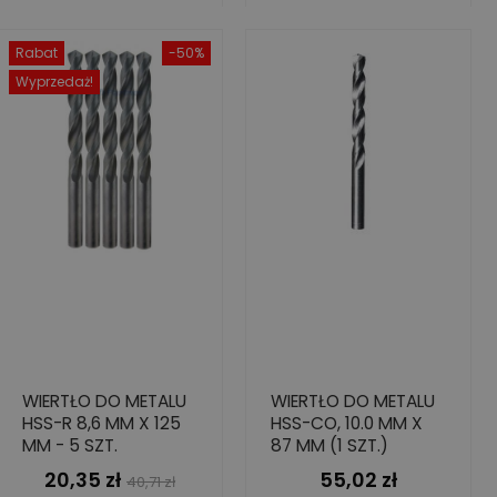
Rabat
-50%
Wyprzedaż!
WIERTŁO DO METALU
WIERTŁO DO METALU
HSS-R 8,6 MM X 125
HSS-CO, 10.0 MM X
MM - 5 SZT.
87 MM (1 SZT.)
20,35 zł
55,02 zł
Cena
Cena
Cena
40,71 zł