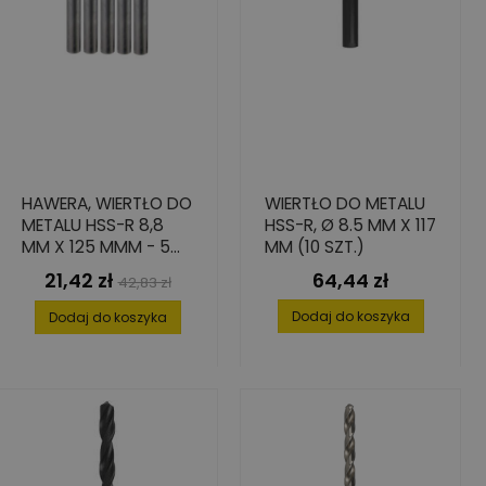
HAWERA, WIERTŁO DO
WIERTŁO DO METALU
METALU HSS-R 8,8
HSS-R, Ø 8.5 MM X 117
MM X 125 MMM - 5
MM (10 SZT.)
SZT.
21,42 zł
64,44 zł
Cena
Cena
Cena
42,83 zł
podstawowa
Dodaj do koszyka
Dodaj do koszyka