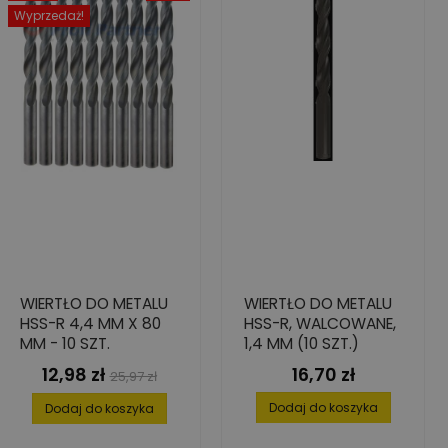
Wyprzedaż!
WIERTŁO DO METALU
WIERTŁO DO METALU
HSS-R 4,4 MM X 80
HSS-R, WALCOWANE,
MM - 10 SZT.
1,4 MM (10 SZT.)
12,98 zł
16,70 zł
Cena
Cena
Cena
25,97 zł
podstawowa
Dodaj do koszyka
Dodaj do koszyka