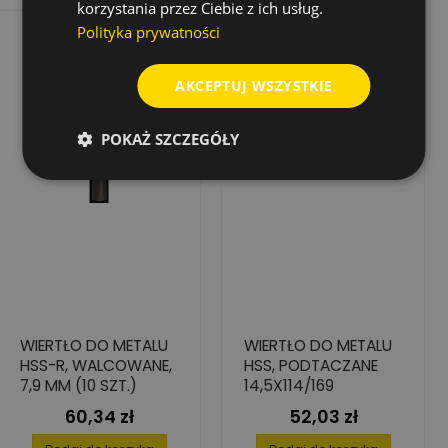
korzystania przez Ciebie z ich usług.
Polityka prywatności
AKCEPTUJ WSZYSTKIE
POKAŻ SZCZEGÓŁY
WIERTŁO DO METALU
WIERTŁO DO METALU
HSS-R, WALCOWANE,
HSS, PODTACZANE
7,9 MM (10 SZT.)
14,5X114/169
60,34 zł
52,03 zł
Cena
Cena