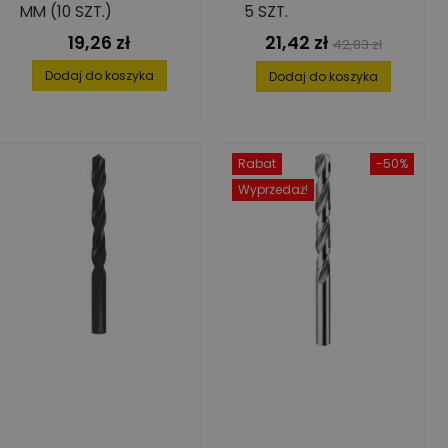
MM (10 SZT.)
5 SZT.
19,26 zł
21,42 zł
Cena
Cena
Cena
42,83 zł
podstawowa
Dodaj do koszyka
Dodaj do koszyka
Rabat
-50%
Wyprzedaż!