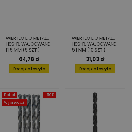
WIERTŁO DO METALU
WIERTŁO DO METALU
HSS-R, WALCOWANE,
HSS-R, WALCOWANE,
11,5 MM (5 SZT.)
5,1 MM (10 SZT.)
64,78 zł
31,03 zł
Cena
Cena
Dodaj do koszyka
Dodaj do koszyka
Rabat
-50%
Wyprzedaż!