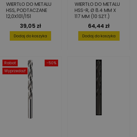
WIERTŁO DO METALU
WIERTŁO DO METALU
HSS, PODTACZANE
HSS-R, Ø 8.4 MM X
12,0X101/151
117 MM (10 SZT.)
39,05 zł
64,44 zł
Cena
Cena
Dodaj do koszyka
Dodaj do koszyka
Rabat
-50%
Wyprzedaż!