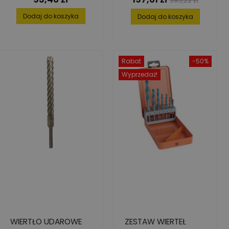
395,22 zł
podstawowa
Dodaj do koszyka
Dodaj do koszyka
Rabat
-50%
Wyprzedaż!
WIERTŁO UDAROWE
ZESTAW WIERTEŁ