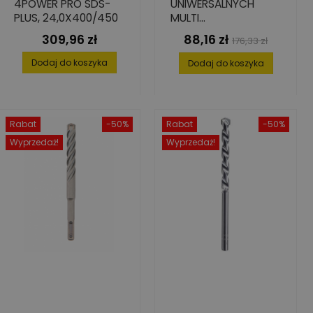
4POWER PRO SDS-
UNIWERSALNYCH
PLUS, 24,0X400/450
MULTI
CONSTRUCTION, 7
309,96 zł
88,16 zł
Cena
Cena
Cena
176,33 zł
ELEMENT. 4-12
podstawowa
Dodaj do koszyka
Dodaj do koszyka
Rabat
-50%
Rabat
-50%
Wyprzedaż!
Wyprzedaż!