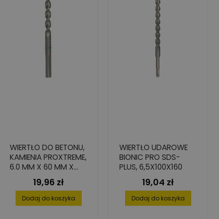
WIERTŁO DO BETONU,
WIERTŁO UDAROWE
KAMIENIA PROXTREME,
BIONIC PRO SDS-
6.0 MM X 60 MM X
PLUS, 6,5X100X160
125 MM
19,96 zł
19,04 zł
Cena
Cena
Dodaj do koszyka
Dodaj do koszyka