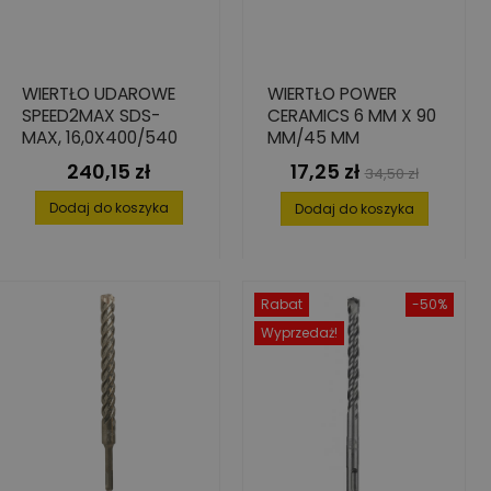
WIERTŁO UDAROWE
WIERTŁO POWER
SPEED2MAX SDS-
CERAMICS 6 MM X 90
MAX, 16,0X400/540
MM/45 MM
240,15 zł
17,25 zł
Cena
Cena
Cena
34,50 zł
podstawowa
Dodaj do koszyka
Dodaj do koszyka
Rabat
-50%
Wyprzedaż!