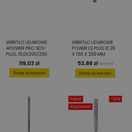
WIERTŁO UDAROWE
WIERTŁO UDAROWE
4POWER PRO SDS-
POWER LS PLUS Ø 20
PLUS, 18,0X200/250
X 150 X 200 MM
119,03 zł
53,86 zł
Cena
Cena
Cena
107,71 zł
podstawowa
Dodaj do koszyka
Dodaj do koszyka
Rabat
-50%
Wyprzedaż!