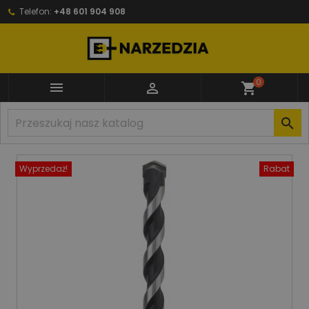
Telefon:
+48 601 904 908
0


shopping_cart

Wyprzedaż!
Rabat