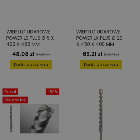
WIERTŁO UDAROWE
WIERTŁO UDAROWE
POWER LS PLUS Ø 5 X
POWER LX PLUS Ø 20
400 X 465 MM
X 450 X 400 MM
48,08 zł
69,21 zł
Cena
Cena
Cena
Cena
96,16 zł
138,41 zł
podstawowa
podstawowa
Dodaj do koszyka
Dodaj do koszyka
Rabat
-50%
Wyprzedaż!