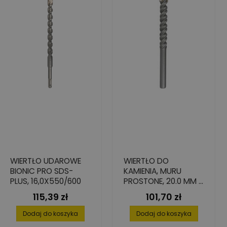
WIERTŁO UDAROWE
WIERTŁO DO
BIONIC PRO SDS-
KAMIENIA, MURU
PLUS, 16,0X550/600
PROSTONE, 20.0 MM X
500 MM X 600 MM
115,39 zł
101,70 zł
Cena
Cena
Dodaj do koszyka
Dodaj do koszyka