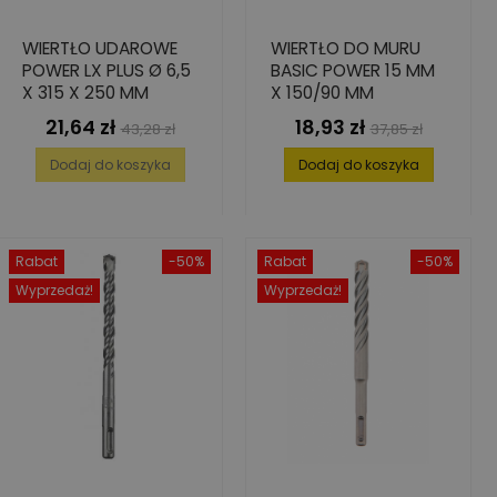
WIERTŁO UDAROWE
WIERTŁO DO MURU
POWER LX PLUS Ø 6,5
BASIC POWER 15 MM
X 315 X 250 MM
X 150/90 MM
21,64 zł
18,93 zł
Cena
Cena
Cena
Cena
43,28 zł
37,85 zł
podstawowa
podstawowa
Dodaj do koszyka
Dodaj do koszyka
Rabat
-50%
Rabat
-50%
Wyprzedaż!
Wyprzedaż!