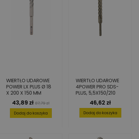
WIERTŁO UDAROWE
WIERTŁO UDAROWE
POWER LX PLUS Ø 18
4POWER PRO SDS-
X 200 X 150 MM
PLUS, 5,5X150/210
43,89 zł
46,62 zł
Cena
Cena
Cena
87,79 zł
podstawowa
Dodaj do koszyka
Dodaj do koszyka