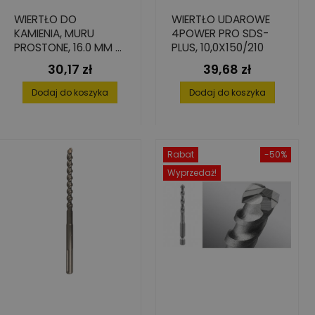
WIERTŁO DO
WIERTŁO UDAROWE
KAMIENIA, MURU
4POWER PRO SDS-
PROSTONE, 16.0 MM X
PLUS, 10,0X150/210
150 MM X 200 MM
30,17 zł
39,68 zł
Cena
Cena
Dodaj do koszyka
Dodaj do koszyka
Rabat
-50%
Wyprzedaż!