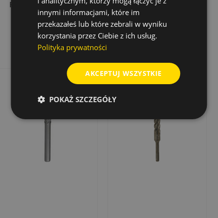
i analitycznym, którzy mogą łączyć je z
PLUS 12,0X400/450
PLUS, 6,0X100/160
innymi informacjami, które im
116,35 zł
24,55 zł
Cena
Cena
przekazałeś lub które zebrali w wyniku
korzystania przez Ciebie z ich usług.
Dodaj do koszyka
Dodaj do koszyka
Polityka prywatności
AKCEPTUJ WSZYSTKIE
POKAŻ SZCZEGÓŁY