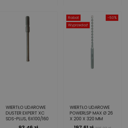
Rabat
-50%
Wyprzedaż!
WIERTŁO UDAROWE
WIERTŁO UDAROWE
DUSTER EXPERT XC
POWERLSP MAX Ø 26
SDS-PLUS, 6X100/160
X 200 X 320 MM
93,46 zł
197,61 zł
Cena
Cena
Cena