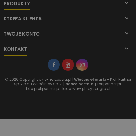

PRODUKTY

STREFA KLIENTA

TWOJE KONTO

KONTAKT
© 2026 Copyright by
e-narzedzia.pl
|
Właściciel marki
– Profi Partner
Sp. z o.o. i Wspólnicy Sp. k. |
Nasze portale
:
profipartner.pl
·
b2b.profipartner.pl
·
leica.waw.pl
·
bycongrp.pl