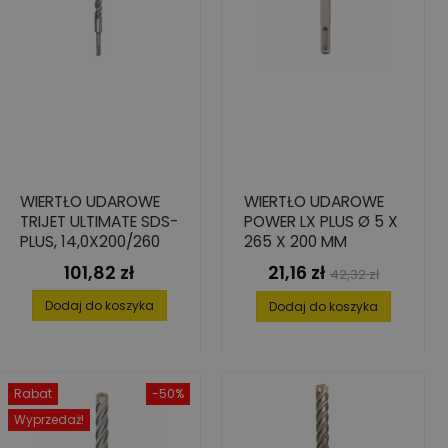
WIERTŁO UDAROWE
WIERTŁO UDAROWE
TRIJET ULTIMATE SDS-
POWER LX PLUS Ø 5 X
PLUS, 14,0X200/260
265 X 200 MM
101,82 zł
21,16 zł
Cena
Cena
Cena
42,32 zł
podstawowa
Dodaj do koszyka
Dodaj do koszyka
Rabat
-50%
Wyprzedaż!