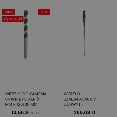
Rabat
-50%
Wyprzedaż!
WIERTŁO DO KAMIENIA
WIERTŁO
GRANITE POWER 8
SZALUNKOWE CV,
MM X 120/80 MM
UCHWYT
CYLINDRYCZNY,
10,56 zł
265,08 zł
Cena
Cena
Cena
21,13 zł
26X550/600