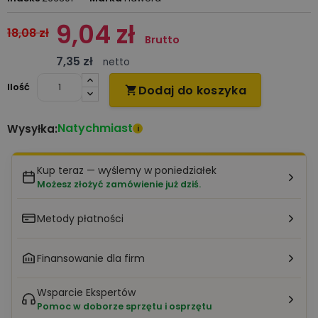
9,04 zł
18,08 zł
Brutto
7,35 zł
netto
Ilość
Dodaj do koszyka

Natychmiast
Wysyłka:
i
Kup teraz — wyślemy w poniedziałek
Możesz złożyć zamówienie już dziś.
Metody płatności
Finansowanie dla firm
Wsparcie Ekspertów
Pomoc w doborze sprzętu i osprzętu