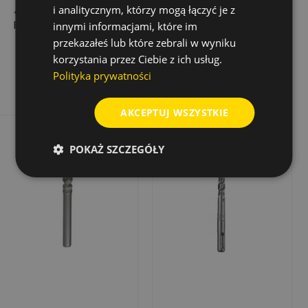
i analitycznym, którzy mogą łączyć je z
4POWER PRO SDS-
BIONIC PRO SDS-
PLUS, 8,0X400/460
PLUS, 16,0X250/300
innymi informacjami, które im
przekazałeś lub które zebrali w wyniku
98,82 zł
79,75 zł
Cena
Cena
korzystania przez Ciebie z ich usług.
Dodaj do koszyka
Dodaj do koszyka
Polityka prywatności
AKCEPTUJ WSZYSTKIE
Rabat
-50%
Wyprzedaż!
POKAŻ SZCZEGÓŁY