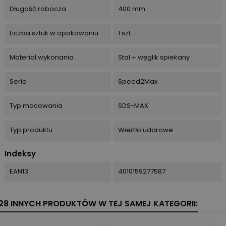
Długość robocza
400 mm
Liczba sztuk w opakowaniu
1 szt.
Materiał wykonania
Stal + węglik spiekany
Seria
Speed2Max
Typ mocowania
SDS-MAX
Typ produktu
Wiertło udarowe
Indeksy
EAN13
4010159277587
28 INNYCH PRODUKTÓW W TEJ SAMEJ KATEGORII: