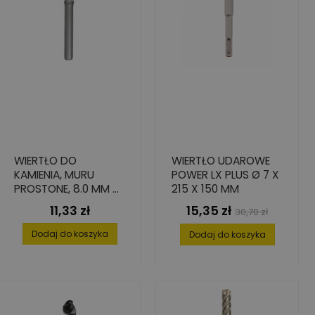
WIERTŁO DO
WIERTŁO UDAROWE
KAMIENIA, MURU
POWER LX PLUS Ø 7 X
PROSTONE, 8.0 MM X
215 X 150 MM
110 MM X 150 MM
11,33 zł
15,35 zł
Cena
Cena
Cena
30,70 zł
podstawowa
Dodaj do koszyka
Dodaj do koszyka