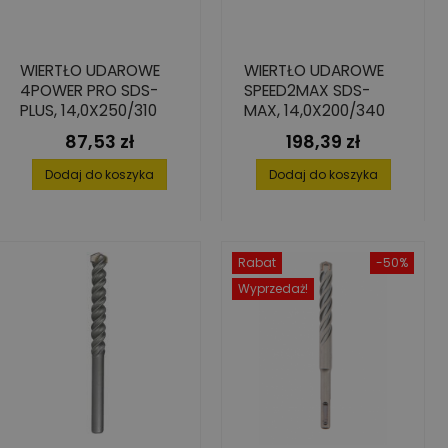
WIERTŁO UDAROWE
WIERTŁO UDAROWE
4POWER PRO SDS-
SPEED2MAX SDS-
PLUS, 14,0X250/310
MAX, 14,0X200/340
87,53 zł
198,39 zł
Cena
Cena
Dodaj do koszyka
Dodaj do koszyka
Rabat
-50%
Wyprzedaż!