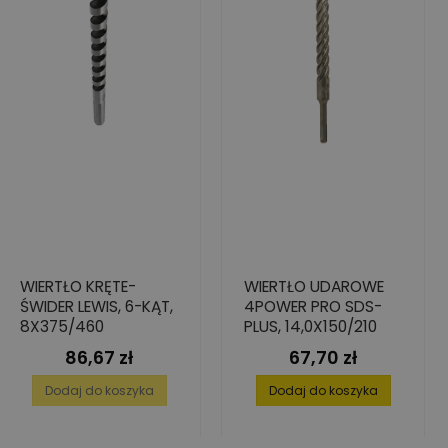
WIERTŁO KRĘTE-
WIERTŁO UDAROWE
ŚWIDER LEWIS, 6-KĄT,
4POWER PRO SDS-
8X375/460
PLUS, 14,0X150/210
86,67 zł
67,70 zł
Cena
Cena
Dodaj do koszyka
Dodaj do koszyka