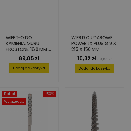
WIERTŁO DO
WIERTŁO UDAROWE
KAMIENIA, MURU
POWER LX PLUS Ø 9 X
PROSTONE, 18.0 MM X
215 X 150 MM
500 MM X 600 MM
89,05 zł
15,32 zł
Cena
Cena
Cena
30,63 zł
podstawowa
Dodaj do koszyka
Dodaj do koszyka
Rabat
-50%
Wyprzedaż!