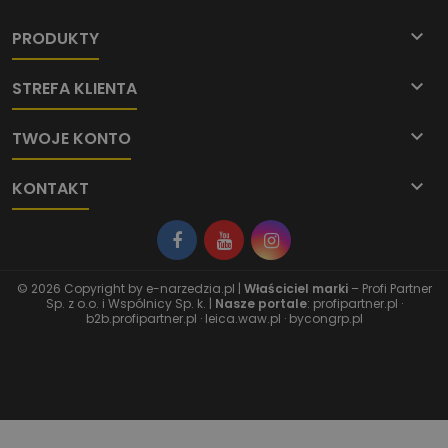

PRODUKTY

STREFA KLIENTA

TWOJE KONTO

KONTAKT
© 2026 Copyright by
e-narzedzia.pl
|
Właściciel marki
– Profi Partner
Sp. z o.o. i Wspólnicy Sp. k. |
Nasze portale
:
profipartner.pl
·
b2b.profipartner.pl
·
leica.waw.pl
·
bycongrp.pl