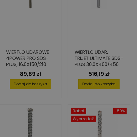
WIERTŁO UDAROWE
WIERTŁO UDAR.
4POWER PRO SDS-
TRIJET ULTIMATE SDS-
PLUS, 16,0X150/210
PLUS 30,0X400/450
89,89 zł
516,19 zł
Cena
Cena
Dodaj do koszyka
Dodaj do koszyka
Rabat
-50%
Wyprzedaż!