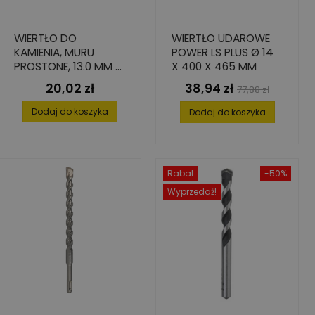
WIERTŁO DO
WIERTŁO UDAROWE
KAMIENIA, MURU
POWER LS PLUS Ø 14
PROSTONE, 13.0 MM X
X 400 X 465 MM
90 MM X 150 MM
20,02 zł
38,94 zł
Cena
Cena
Cena
77,88 zł
podstawowa
Dodaj do koszyka
Dodaj do koszyka
Rabat
-50%
Wyprzedaż!