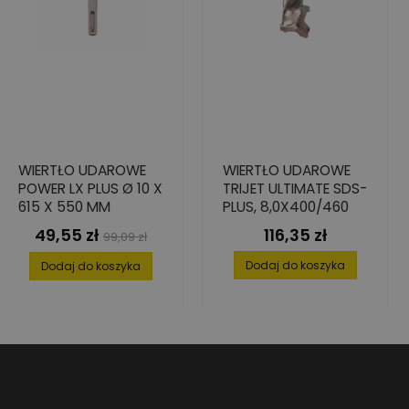
WIERTŁO UDAROWE
WIERTŁO UDAROWE
POWER LX PLUS Ø 10 X
TRIJET ULTIMATE SDS-
615 X 550 MM
PLUS, 8,0X400/460
49,55 zł
116,35 zł
Cena
Cena
Cena
99,09 zł
podstawowa
Dodaj do koszyka
Dodaj do koszyka