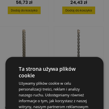
56,73 zł
24,43 zł
Cena
Cena
Dodaj do koszyka
Dodaj do koszyka
Ta strona używa plików
cookie
Używamy plików cookie w celu
personalizacji treści, reklam i analizy
naszego ruchu. Udostępniamy również
informacje o tym, jak korzystasz z naszej
witryny, naszym partnerom reklamowym
WIERTŁO UDAROWE
WIERTŁO UDAROWE