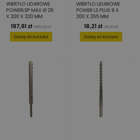
WIERTŁO UDAROWE
WIERTŁO UDAROWE
POWERLSP MAX Ø 26
POWER LS PLUS 9 X
X 200 X 320 MM
200 X 265 MM
197,61 zł
18,21 zł
Cena
Cena
Cena
Cena
395,22 zł
36,41 zł
podstawowa
podstawowa
Dodaj do koszyka
Dodaj do koszyka