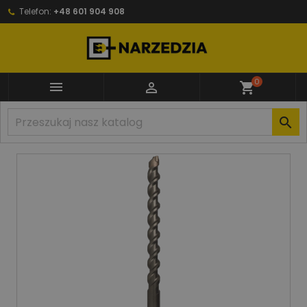
Telefon:
+48 601 904 908
0


shopping_cart
