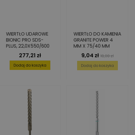
WIERTŁO UDAROWE
WIERTŁO DO KAMIENIA
BIONIC PRO SDS-
GRANITE POWER 4
PLUS, 22,0X550/600
MM X 75/40 MM
277,21 zł
9,04 zł
Cena
Cena
Cena
18,08 zł
podstawowa
Dodaj do koszyka
Dodaj do koszyka