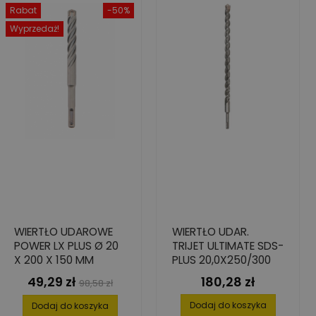
Rabat
-50%
Wyprzedaż!
WIERTŁO UDAROWE
WIERTŁO UDAR.
POWER LX PLUS Ø 20
TRIJET ULTIMATE SDS-
X 200 X 150 MM
PLUS 20,0X250/300
49,29 zł
180,28 zł
Cena
Cena
Cena
98,58 zł
podstawowa
Dodaj do koszyka
Dodaj do koszyka