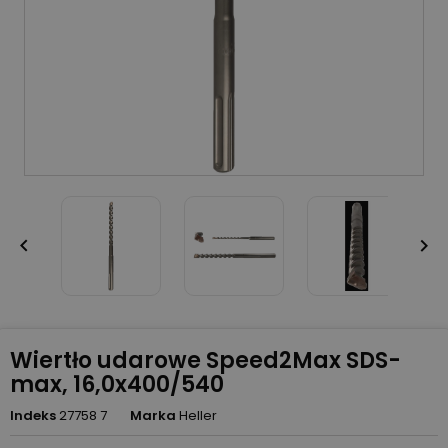


Wiertło udarowe Speed2Max SDS-
max, 16,0x400/540
Indeks
27758 7
Marka
Heller