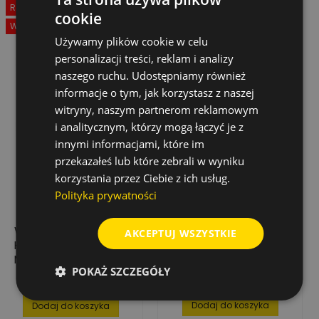
Rabat
-50%
cookie
Wyprzedaż!
Używamy plików cookie w celu
personalizacji treści, reklam i analizy
naszego ruchu. Udostępniamy również
informacje o tym, jak korzystasz z naszej
witryny, naszym partnerom reklamowym
i analitycznym, którzy mogą łączyć je z
innymi informacjami, które im
przekazałeś lub które zebrali w wyniku
korzystania przez Ciebie z ich usług.
Polityka prywatności
WIERTŁO DO METALU
WIERTŁO DO METALU
AKCEPTUJ WSZYSTKIE
HSS-R 6,6 MM X 101
HSS, PODTACZANE
MM - 10 SZT.
10,0X87/133
POKAŻ SZCZEGÓŁY
25,93 zł
29,29 zł
Cena
Cena
Cena
51,86 zł
podstawowa
Dodaj do koszyka
Dodaj do koszyka