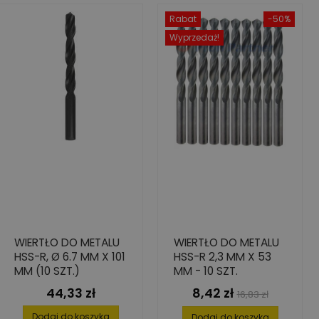
Rabat
-50%
Wyprzedaż!
WIERTŁO DO METALU
WIERTŁO DO METALU
HSS-R, Ø 6.7 MM X 101
HSS-R 2,3 MM X 53
MM (10 SZT.)
MM - 10 SZT.
44,33 zł
8,42 zł
Cena
Cena
Cena
16,83 zł
podstawowa
Dodaj do koszyka
Dodaj do koszyka