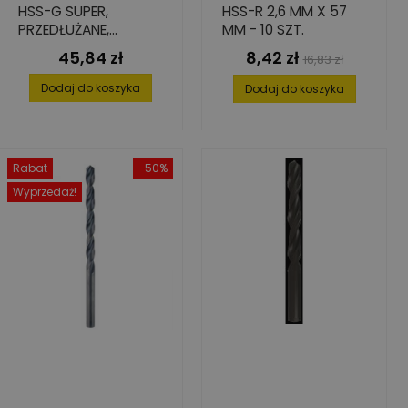
HSS-G SUPER,
HSS-R 2,6 MM X 57
PRZEDŁUŻANE,
MM - 10 SZT.
13X134/205
45,84 zł
8,42 zł
Cena
Cena
Cena
16,83 zł
podstawowa
Dodaj do koszyka
Dodaj do koszyka
Rabat
-50%
Wyprzedaż!