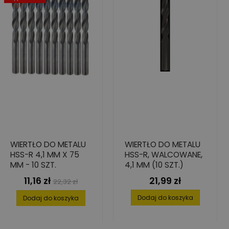
WIERTŁO DO METALU
WIERTŁO DO METALU
HSS-R 4,1 MM X 75
HSS-R, WALCOWANE,
MM - 10 SZT.
4,1 MM (10 SZT.)
11,16 zł
21,99 zł
Cena
Cena
Cena
22,32 zł
podstawowa
Dodaj do koszyka
Dodaj do koszyka