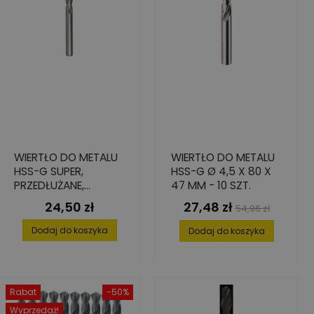
WIERTŁO DO METALU
WIERTŁO DO METALU
HSS-G SUPER,
HSS-G Ø 4,5 X 80 X
PRZEDŁUŻANE,
47 MM - 10 SZT.
8,5X109/165
24,50 zł
27,48 zł
Cena
Cena
Cena
54,96 zł
podstawowa
Dodaj do koszyka
Dodaj do koszyka
Rabat
-50%
Wyprzedaż!