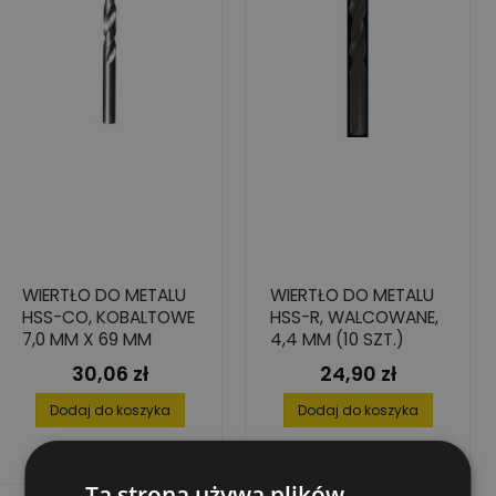
WIERTŁO DO METALU
WIERTŁO DO METALU
HSS-CO, KOBALTOWE
HSS-R, WALCOWANE,
7,0 MM X 69 MM
4,4 MM (10 SZT.)
30,06 zł
24,90 zł
Cena
Cena
Dodaj do koszyka
Dodaj do koszyka
Ta strona używa plików