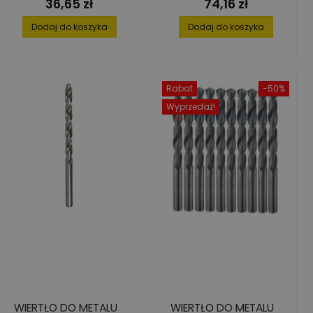
36,65 zł
74,16 zł
Cena
Cena
Dodaj do koszyka
Dodaj do koszyka
Rabat
-50%
Wyprzedaż!
WIERTŁO DO METALU
WIERTŁO DO METALU