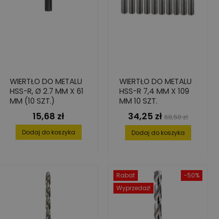
WIERTŁO DO METALU
WIERTŁO DO METALU
HSS-R, Ø 2.7 MM X 61
HSS-R 7,4 MM X 109
MM (10 SZT.)
MM 10 SZT.
15,68 zł
34,25 zł
Cena
Cena
Cena
68,50 zł
podstawowa
Dodaj do koszyka
Dodaj do koszyka
Rabat
-50%
Wyprzedaż!