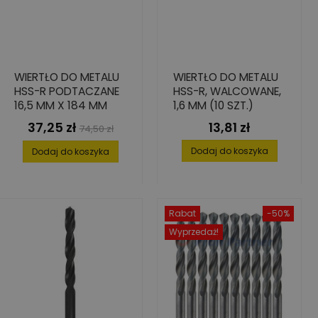
WIERTŁO DO METALU
WIERTŁO DO METALU
HSS-R PODTACZANE
HSS-R, WALCOWANE,
16,5 MM X 184 MM
1,6 MM (10 SZT.)
37,25 zł
13,81 zł
Cena
Cena
Cena
74,50 zł
podstawowa
Dodaj do koszyka
Dodaj do koszyka
Rabat
-50%
Wyprzedaż!