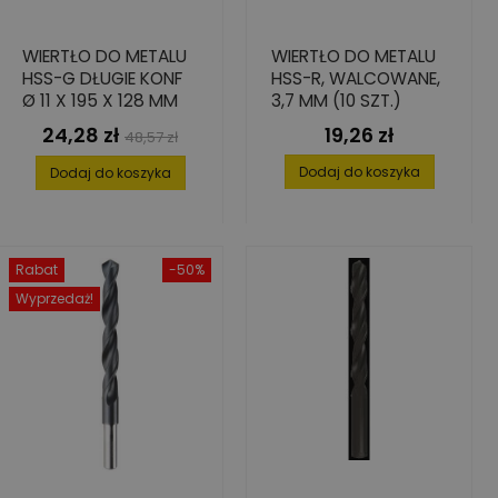
WIERTŁO DO METALU
WIERTŁO DO METALU
HSS-G DŁUGIE KONF
HSS-R, WALCOWANE,
Ø 11 X 195 X 128 MM
3,7 MM (10 SZT.)
24,28 zł
19,26 zł
Cena
Cena
Cena
48,57 zł
podstawowa
Dodaj do koszyka
Dodaj do koszyka
Rabat
-50%
Wyprzedaż!