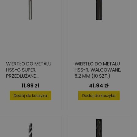
WIERTŁO DO METALU
WIERTŁO DO METALU
HSS-G SUPER,
HSS-R, WALCOWANE,
PRZEDŁUŻANE,
6,2 MM (10 SZT.)
5,0X87/132
11,99 zł
41,94 zł
Cena
Cena
Dodaj do koszyka
Dodaj do koszyka