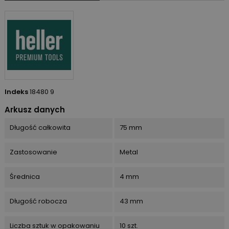
Indeks
18480 9
Arkusz danych
Długość całkowita
75 mm
Zastosowanie
Metal
Średnica
4 mm
Długość robocza
43 mm
Liczba sztuk w opakowaniu
10 szt.