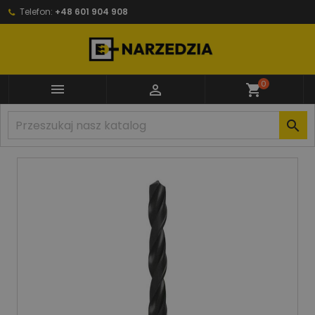
Telefon:
+48 601 904 908
0


shopping_cart
