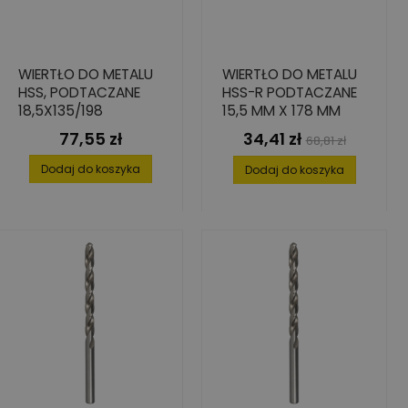
WIERTŁO DO METALU
WIERTŁO DO METALU
HSS, PODTACZANE
HSS-R PODTACZANE
18,5X135/198
15,5 MM X 178 MM
77,55 zł
34,41 zł
Cena
Cena
Cena
68,81 zł
podstawowa
Dodaj do koszyka
Dodaj do koszyka