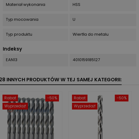
Materiał wykonania
HSS
Typ mocowania
U
Typ produktu
Wiertła do metalu
Indeksy
EAN13
4010159185127
28 INNYCH PRODUKTÓW W TEJ SAMEJ KATEGORII:
Rabat
-50%
Rabat
-50%
Wyprzedaż!
Wyprzedaż!