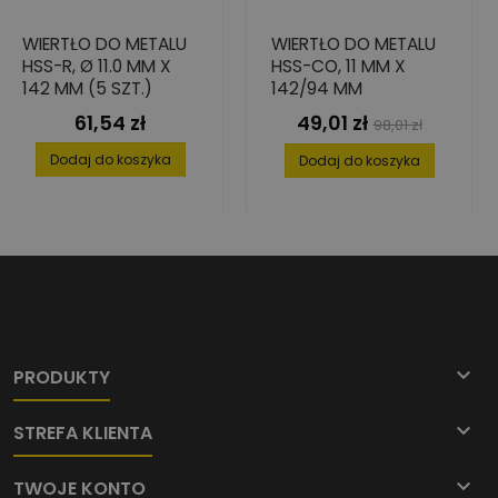
WIERTŁO DO METALU
WIERTŁO DO METALU
HSS-R, Ø 11.0 MM X
HSS-CO, 11 MM X
142 MM (5 SZT.)
142/94 MM
61,54 zł
49,01 zł
Cena
Cena
Cena
98,01 zł
podstawowa
Dodaj do koszyka
Dodaj do koszyka

PRODUKTY

STREFA KLIENTA

TWOJE KONTO