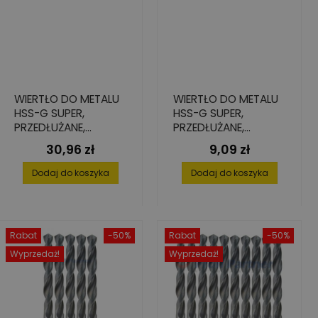
WIERTŁO DO METALU
WIERTŁO DO METALU
HSS-G SUPER,
HSS-G SUPER,
PRZEDŁUŻANE,
PRZEDŁUŻANE,
10,0X121/184
4,2X78/119
30,96 zł
9,09 zł
Cena
Cena
Dodaj do koszyka
Dodaj do koszyka
Rabat
-50%
Rabat
-50%
Wyprzedaż!
Wyprzedaż!