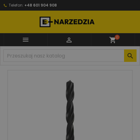
Telefon:
+48 601 904 908
0


shopping_cart
