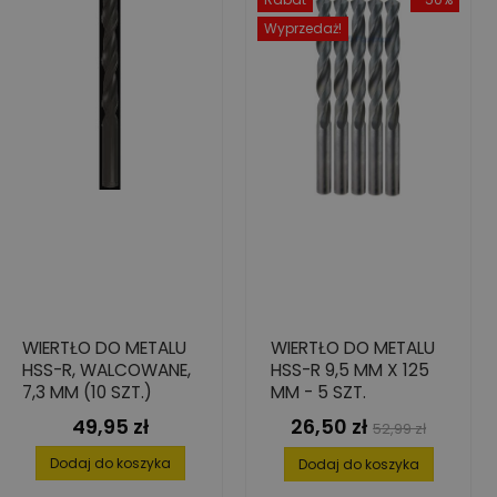
Wyprzedaż!
WIERTŁO DO METALU
WIERTŁO DO METALU
HSS-R, WALCOWANE,
HSS-R 9,5 MM X 125
7,3 MM (10 SZT.)
MM - 5 SZT.
49,95 zł
26,50 zł
Cena
Cena
Cena
52,99 zł
podstawowa
Dodaj do koszyka
Dodaj do koszyka