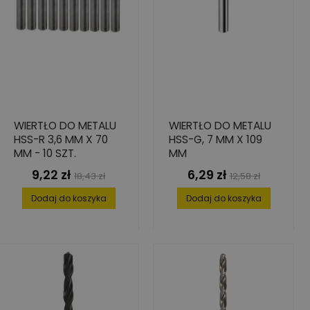
WIERTŁO DO METALU
WIERTŁO DO METALU
HSS-R 3,6 MM X 70
HSS-G, 7 MM X 109
MM - 10 SZT.
MM
9,22 zł
6,29 zł
Cena
Cena
Cena
Cena
18,43 zł
12,58 zł
podstawowa
podstawowa
Dodaj do koszyka
Dodaj do koszyka