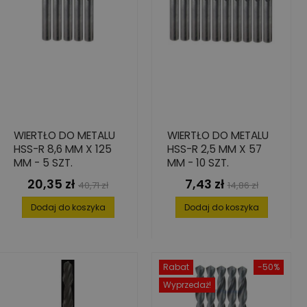
WIERTŁO DO METALU
WIERTŁO DO METALU
HSS-R 8,6 MM X 125
HSS-R 2,5 MM X 57
MM - 5 SZT.
MM - 10 SZT.
20,35 zł
7,43 zł
Cena
Cena
Cena
Cena
40,71 zł
14,86 zł
podstawowa
podstawowa
Dodaj do koszyka
Dodaj do koszyka
Rabat
-50%
Wyprzedaż!