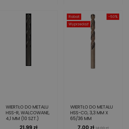
Rabat
-50%
Wyprzedaż!
WIERTŁO DO METALU
WIERTŁO DO METALU
HSS-R, WALCOWANE,
HSS-CO, 3,3 MM X
4,1 MM (10 SZT.)
65/36 MM
21,99 zł
7,00 zł
Cena
Cena
Cena
14,00 zł