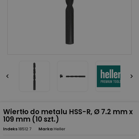


Wiertło do metalu HSS-R, Ø 7.2 mm x
109 mm (10 szt.)
Indeks
18512 7
Marka
Heller