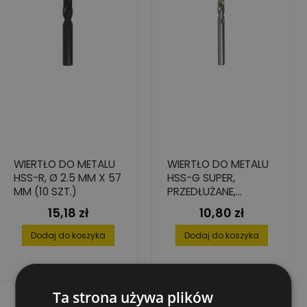
WIERTŁO DO METALU
WIERTŁO DO METALU
HSS-R, Ø 2.5 MM X 57
HSS-G SUPER,
MM (10 SZT.)
PRZEDŁUŻANE,
4,5X82/126
15,18 zł
10,80 zł
Cena
Cena
Dodaj do koszyka
Dodaj do koszyka
Ta strona używa plików
Rabat
-50%