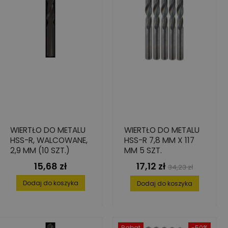
WIERTŁO DO METALU
WIERTŁO DO METALU
HSS-R, WALCOWANE,
HSS-R 7,8 MM X 117
2,9 MM (10 SZT.)
MM 5 SZT.
15,68 zł
17,12 zł
Cena
Cena
Cena
34,23 zł
podstawowa
Dodaj do koszyka
Dodaj do koszyka
Rabat
-50%