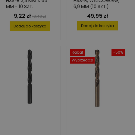
HSS-R 3,3 MM X 65
HSS-R, WALCOWANE,
MM - 10 SZT.
6,9 MM (10 SZT.)
9,22 zł
49,95 zł
Cena
Cena
Cena
18,43 zł
podstawowa
Dodaj do koszyka
Dodaj do koszyka
Rabat
-50%
Wyprzedaż!