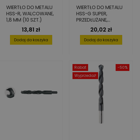
WIERTŁO DO METALU
WIERTŁO DO METALU
HSS-R, WALCOWANE,
HSS-G SUPER,
1,8 MM (10 SZT.)
PRZEDŁUŻANE,
7,0X102/156
13,81 zł
20,02 zł
Cena
Cena
Dodaj do koszyka
Dodaj do koszyka
Rabat
-50%
Wyprzedaż!