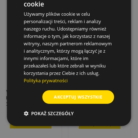
cookie
Wyprzedaż!
Używamy plików cookie w celu
personalizacji treści, reklam i analizy
naszego ruchu. Udostępniamy również
informacje o tym, jak korzystasz z naszej
witryny, naszym partnerom reklamowym
i analitycznym, którzy mogą łączyć je z
innymi informacjami, które im
przekazałeś lub które zebrali w wyniku
korzystania przez Ciebie z ich usług.
Polityka prywatności
WIERTŁO DO METALU
WIERTŁO DO METALU
AKCEPTUJ WSZYSTKIE
HSS-R, WALCOWANE,
HSS-CO Ø 5,1 X 86
2,6 MM (10 SZT.)
MM
15,18 zł
7,17 zł
Cena
Cena
Cena
POKAŻ SZCZEGÓŁY
14,33 zł
podstawowa
Dodaj do koszyka
Dodaj do koszyka