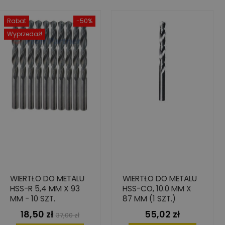
Rabat
-50%
Wyprzedaż!
WIERTŁO DO METALU
WIERTŁO DO METALU
HSS-R 5,4 MM X 93
HSS-CO, 10.0 MM X
MM - 10 SZT.
87 MM (1 SZT.)
18,50 zł
55,02 zł
Cena
Cena
Cena
37,00 zł